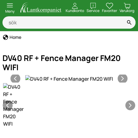
öppna
Kundkonto
Service
Favoriter
Varukorg
Meny
Home
DV40 RF + Fence Manager FM20
WIFI
Produktgaleri