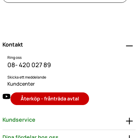
Sidfot
Kontakt
Ring oss
08- 420 027 89
Skicka ett meddelande
Kundcenter
Återköp - frånträda avtal
Kundservice
Dina fördelar hos oss