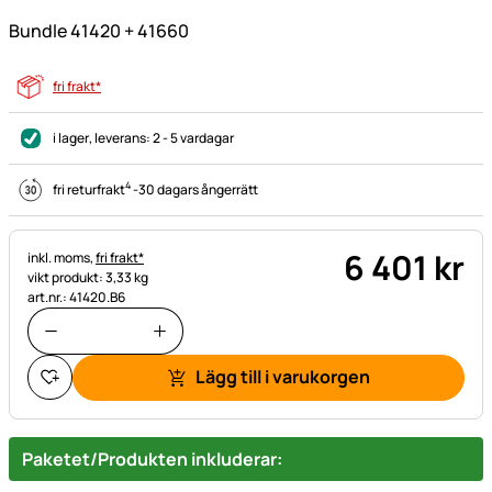
Bundle 41420 + 41660
fri frakt*
i lager
, leverans:
2 - 5 vardagar
4
fri returfrakt
-
30 dagars ångerrätt
6 401
kr
Skatteinformation:
inkl. moms,
fri frakt*
vikt produkt: 3,33 kg
art.nr.: 41420.B6
Lägg till i varukorgen
Paketet/Produkten inkluderar: