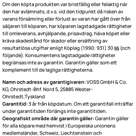
Om den köpta produkten var bristfällig eller felaktig när
den har avlämnats, d.v.s. vid den tidpunkt då risken av
varans försämring eller förlust av varan har gått över från
säljaren till köparen, har köparen lagstadgade rättigheter
till omleverans, avhjälpande, prisavdrag, häva köpet eller
kräva skadestånd för skador eller ersättning av
resultatlösa utgifter enligt Köplag (1990: 931) 30 §§ (och
följande). Konsumentens lagstadgade rättigheter
begränsas inte av garantin. Garantin gäller som ett
komplement till de lagliga rättigheterna.
Namn och adress av garantigivaren:
VOSS GmbH & Co.
KG, Ohrstedt-Bhf. Nord 5, 25885 Wester-
Ohrstedt,Tyskland
Garantitid:
3 år från köpdatum. Om ett garantifall inträffar
under garantitiden förlängs inte garantitiden.
Geografiskt område där garantin gäller:
Garantin gäller
för alla köpare med hemvist i Europeiska unionens
medlemsländer, Schweiz, Liechtenstein och