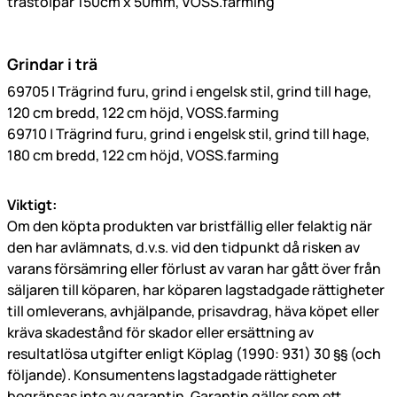
trästolpar 150cm x 50mm, VOSS.farming
Grindar i trä
69705 | Trägrind furu, grind i engelsk stil, grind till hage,
120 cm bredd, 122 cm höjd, VOSS.farming
69710 | Trägrind furu, grind i engelsk stil, grind till hage,
180 cm bredd, 122 cm höjd, VOSS.farming
Viktigt:
Om den köpta produkten var bristfällig eller felaktig när
den har avlämnats, d.v.s. vid den tidpunkt då risken av
varans försämring eller förlust av varan har gått över från
säljaren till köparen, har köparen lagstadgade rättigheter
till omleverans, avhjälpande, prisavdrag, häva köpet eller
kräva skadestånd för skador eller ersättning av
resultatlösa utgifter enligt Köplag (1990: 931) 30 §§ (och
följande). Konsumentens lagstadgade rättigheter
begränsas inte av garantin. Garantin gäller som ett