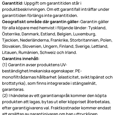
Garantitid:
Uppgift om garantitiden står i
produktbeskrivningen. Om ett garantifall inträffar under
garantitiden förlängs inte garantitiden.
Geografiskt område där garantin gäller:
Garantin gäller
för alla köpare med hemvist i följande länder: Tyskland,
Österrike, Danmark, Estland, Belgien, Luxemburg,
Tjeckien, Nederländerna, Frankrike, Storbritannien, Polen,
Slovakien, Slovenien, Ungern, Finland, Sverige, Lettland,
Litauen, Rumänien, Schweiz och Irland.
Garantins innehåll:
(1) Garantin avser produktens UV-
beständighet/mekaniska egenskaper. PE-
monofiltrådarnas hållbarhet (elasticitet, svikt/spänst och
brottstyrka), som finns integrerade i stängselnät,
garanteras.
(2) I händelse av ett garantianspråk kommer den köpta
produkten att lagas, bytas ut eller köppriset återbetalas,
efter garantigivarens val. Fraktkostnader kommer endast
att ersättas av garantigivaren om han uttryckligen