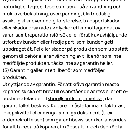
naturligt slitage, slitage som beror på användning och
bruk, överbelastning, överspänning, blixtnedslag,
avsiktlig eller övermodig förstörelse, transportskador
eller skador orsakade av olyckor efter mottagandet av
varan samt reparationsförsök eller försök av avhjälpande
utfört av kunden eller tredje part, som kunden gett
uppdraget åt. Fel eller skador på produkten som uppstått
genom tillbehör eller användning av tillbehör som inte
medföljde produkten, täcks inte av garantin heller.
(3) Garantin gäller inte tillbehör som medföljer i
produkten.
Utnyttjande av garantin: För att kräva garantin måste
köparen skicka ett brev till ovanstående adress eller ett e-
postmeddelande till
shop@lantkompaniet.se
, där
garantifallet beskrivs. Köparen måste lämna in fakturan,
inköpskvittot eller övriga lämpliga dokument (t. ex
orderbekräftelsen) som garantibevis, som kan användas
för att ta reda på köparen, inköpsdatum och den köpta