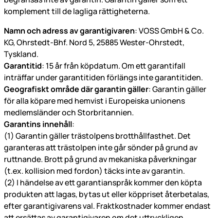
komplement till de lagliga rättigheterna.
Namn och adress av garantigivaren
: VOSS GmbH & Co.
KG, Ohrstedt-Bhf. Nord 5, 25885 Wester-Ohrstedt,
Tyskland.
Garantitid
: 15 år från köpdatum. Om ett garantifall
inträffar under garantitiden förlängs inte garantitiden.
Geografiskt område där garantin gäller
: Garantin gäller
för alla köpare med hemvist i Europeiska unionens
medlemsländer och Storbritannien.
Garantins innehåll
:
(1) Garantin gäller trästolpens brotthållfasthet. Det
garanteras att trästolpen inte går sönder på grund av
ruttnande. Brott på grund av mekaniska påverkningar
(t.ex. kollision med fordon) täcks inte av garantin.
(2) I händelse av ett garantianspråk kommer den köpta
produkten att lagas, bytas ut eller köppriset återbetalas,
efter garantigivarens val. Fraktkostnader kommer endast
att ersättas av garantigivaren om det uttryckligen