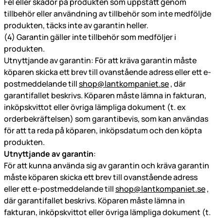
Fel eller skador på produkten som uppstått genom
tillbehör eller användning av tillbehör som inte medföljde
produkten, täcks inte av garantin heller.
(4) Garantin gäller inte tillbehör som medföljer i
produkten.
Utnyttjande av garantin: För att kräva garantin måste
köparen skicka ett brev till ovanstående adress eller ett e-
postmeddelande till
shop@lantkompaniet.se
, där
garantifallet beskrivs. Köparen måste lämna in fakturan,
inköpskvittot eller övriga lämpliga dokument (t. ex
orderbekräftelsen) som garantibevis, som kan användas
för att ta reda på köparen, inköpsdatum och den köpta
produkten.
Utnyttjande av garantin
:
För att kunna använda sig av garantin och kräva garantin
måste köparen skicka ett brev till ovanstående adress
eller ett e-postmeddelande till
shop@lantkompaniet.se
,
där garantifallet beskrivs. Köparen måste lämna in
fakturan, inköpskvittot eller övriga lämpliga dokument (t.