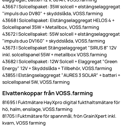
43667 | Solcellspaket: 35W solcell + elstängselaggregat
"impuls duo DV80" + skyddslåda, VOSS.farming
43668 | Solcellspaket: Elstängselaggregat HELOS 4 +
Solcellspanel 35W + Metallbox, VOSS.farming
43672 | Solcellspaket: 55W solcell + elstängselaggregat
"impuls duo DV160" + skyddslåda, VOSS.farming
43673 | Solcellspaket Stängselaggregat "SIRUS 8" 12V
inkl. solcellspanel 55W + metallbox VOSS.farming
43682 | Solcellspaket: 12W Solcell + Elaggregat "Green
Energy" 12V + Skyddslåda + Tillbehör, VOSS.farming
43855 | Elstängselaggregat "AURES 3 SOLAR" + batteri +
solcellspanel 5W, VOSS.farming
Elvattenkoppar från VOSS.farming
81695 | Fuktmätare HayXpro digital fukthaltsmätare för
hö, halm, ensilage, VOSS.farming
81705 | Fuktmätare för spannmål, frön GrainXpert inkl.
kvarn, VOSS farming