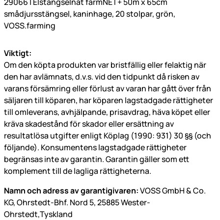
29066 | Elstängselnät farmNET+ 50m x 65cm
smådjursstängsel, kaninhage, 20 stolpar, grön,
VOSS.farming
Viktigt:
Om den köpta produkten var bristfällig eller felaktig när
den har avlämnats, d.v.s. vid den tidpunkt då risken av
varans försämring eller förlust av varan har gått över från
säljaren till köparen, har köparen lagstadgade rättigheter
till omleverans, avhjälpande, prisavdrag, häva köpet eller
kräva skadestånd för skador eller ersättning av
resultatlösa utgifter enligt Köplag (1990: 931) 30 §§ (och
följande). Konsumentens lagstadgade rättigheter
begränsas inte av garantin. Garantin gäller som ett
komplement till de lagliga rättigheterna.
Namn och adress av garantigivaren:
VOSS GmbH & Co.
KG, Ohrstedt-Bhf. Nord 5, 25885 Wester-
Ohrstedt,Tyskland