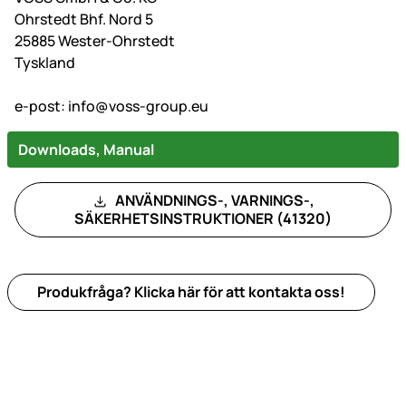
Ohrstedt Bhf. Nord 5
25885 Wester-Ohrstedt
Tyskland
e-post:
info@voss-group.eu
Downloads, Manual
ANVÄNDNINGS-, VARNINGS-,
SÄKERHETSINSTRUKTIONER (41320)
Produkfråga? Klicka här för att kontakta oss!
Sidfot