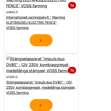
1x
44842;0
Internationell varningsskylt " Warning
ELSTÄNGSEL/ELECTRIC FENCE",
VOSS.farming
1x
41320;0
Stängselapparat "impuls duo DV80" - 12V,
230V, kombiaggregat, medellånga stängsel,
VOSS.farming