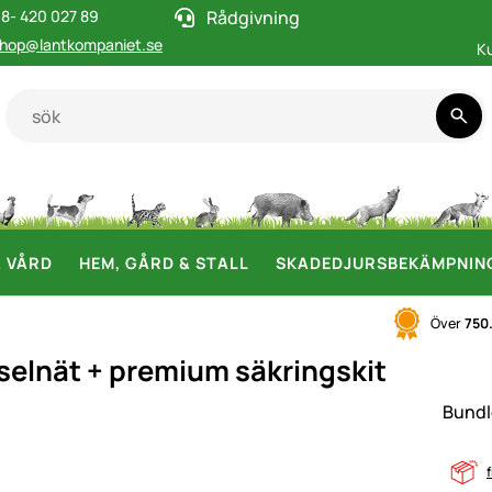
8- 420 027 89
Rådgivning
hop@lantkompaniet.se
K
& VÅRD
HEM, GÅRD & STALL
SKADEDJURSBEKÄMPNIN
Över
750
selnät + premium säkringskit
i
Bundl
f