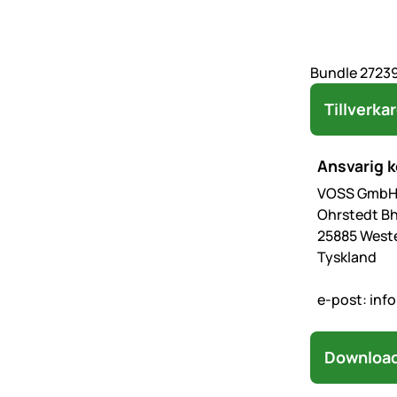
Bundle 27239
Tillverka
Ansvarig 
VOSS GmbH 
Ohrstedt Bh
25885 West
Tyskland
e-post:
inf
Download