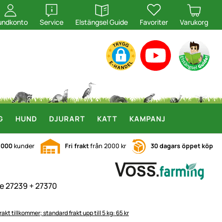
öppna
öppna
undkonto
Service
Elstängsel Guide
Favoriter
Varukorg
G
HUND
DJURART
KATT
KAMPANJ
.000
kunder
Fri frakt
från 2000 kr
30 dagars öppet köp
e 27239 + 27370
rakt tillkommer; standard frakt upp till 5 kg: 65 kr