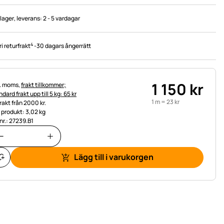
 lager
, leverans:
2 - 5 vardagar
4
ri returfrakt
-
30 dagars ångerrätt
1 150
kr
tteinformation:
l. moms,
frakt tillkommer;
dard frakt upp till 5 kg: 65 kr
1 m =
23
kr
frakt från 2000 kr.
t produkt: 3,02 kg
.nr.: 27239.B1
Lägg till i varukorgen