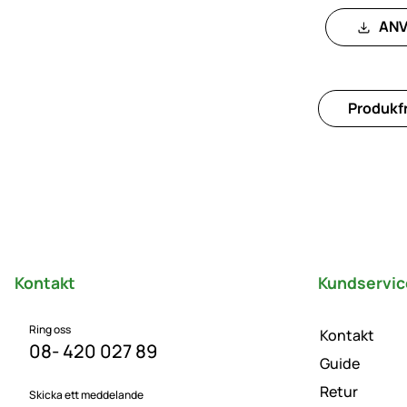
ANV
Produkfr
Sidfot
Kontakt
Kundservic
Ring oss
Kontakt
08- 420 027 89
Guide
Retur
Skicka ett meddelande