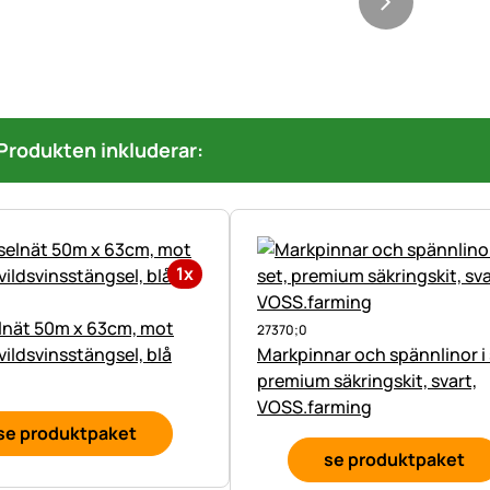
Produkten inkluderar:
1x
lnät 50m x 63cm, mot
27370;0
 vildsvinsstängsel, blå
Markpinnar och spännlinor i 
premium säkringskit, svart,
VOSS.farming
se produktpaket
se produktpaket