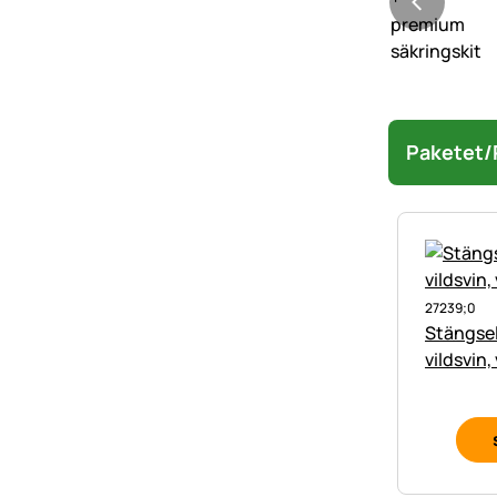
Paketet/
27239;0
Stängse
vildsvin,