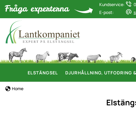
Kundservice:
0
E-post:
s
ELSTÄNGSEL
DJURHÅLLNING, UTFODRING 
Home
Elstäng
Produktgaler