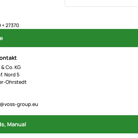
 + 27370
re
kontakt
& Co. KG
f. Nord 5
er-Ohrstedt
o@voss-group.eu
s, Manual