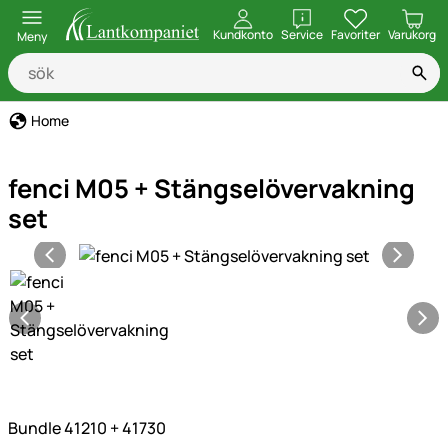
öppna
Kundkonto
Service
Favoriter
Varukorg
Meny
Home
fenci M05 + Stängselövervakning
set
Produktgaleri
Bundle 41210 + 41730