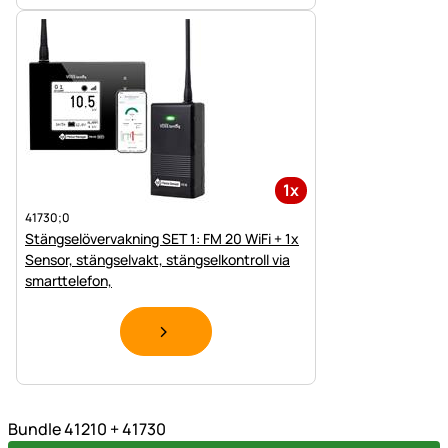
1x
41730;0
Stängselövervakning SET 1: FM 20 WiFi + 1x
Sensor, stängselvakt, stängselkontroll via
smarttelefon,
Bundle 41210 + 41730