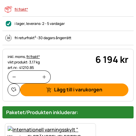
fri frakt*
i lager
, leverans:
2 - 5 vardagar
4
fri returfrakt
-
30 dagars ångerrätt
6 194
kr
Skatteinformation:
inkl. moms,
fri frakt*
vikt produkt: 3,17 kg
art.nr.: 41210.B5
Lägg till i varukorgen
Paketet/Produkten inkluderar: