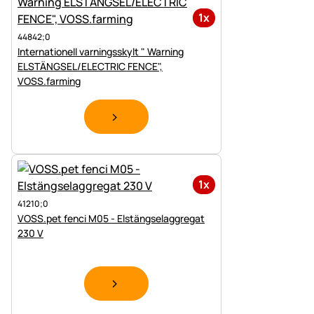
1x
44842;0
Internationell varningsskylt " Warning
ELSTÄNGSEL/ELECTRIC FENCE",
VOSS.farming
1x
41210;0
VOSS.pet fenci M05 - Elstängselaggregat
230 V