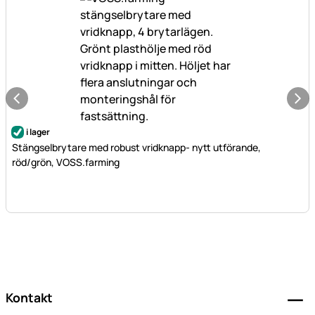
i lager
Stängselbrytare med robust vridknapp- nytt utförande,
röd/grön, VOSS.farming
Sidfot
Kontakt