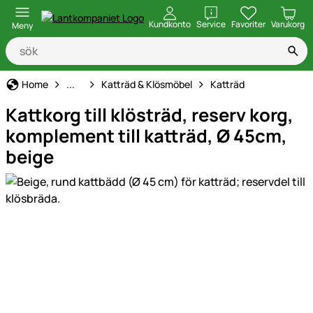
öppna
Kundkonto
Service
Favoriter
Varukorg
Meny
Katt
Home
...
Katträd & Klösmöbel
Katträd
Kattkorg till klösträd, reserv korg,
komplement till katträd, Ø 45cm,
beige
Produktgaleri