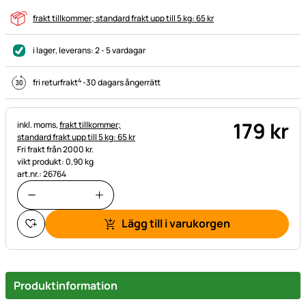
frakt tillkommer; standard frakt upp till 5 kg: 65 kr
i lager
, leverans:
2 - 5 vardagar
4
fri returfrakt
-
30 dagars ångerrätt
179
kr
Skatteinformation:
inkl. moms,
frakt tillkommer;
standard frakt upp till 5 kg: 65 kr
Fri frakt från 2000 kr.
vikt produkt: 0,90 kg
art.nr.: 26764
Lägg till i varukorgen
Produktinformation