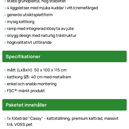
stabil grundplatta, hög stabilitet
4 liggplatser med mjuka kuddar i vitt/cremefärgad
generös utsiktsplattform
mysig kattkorg
ramp med integrerad klösyta av jute
snygg design med naturlig trästruktur
högkvalitativt utförande
Specifikationer
mått (LxBxH): 50 x 100 x 115 cm
kattkorg (Ø): 40 cm med metallram
enkel och snabb montering
FSC®-märkt produkt
Paketet innehåller
1x Klösträd "Cassy" - kattställning, premium katträd, massivt
trä, VOSS.pet