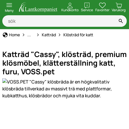
öppna
Kundkonto
Service
Favoriter
Varukorg
Meny
Katträd & Klösmöbel
Home
...
Katträd
Klösträd för katt
Katträd "Cassy", klösträd, premium
klösmöbel, klätterställning katt,
furu, VOSS.pet
Produktgaleri