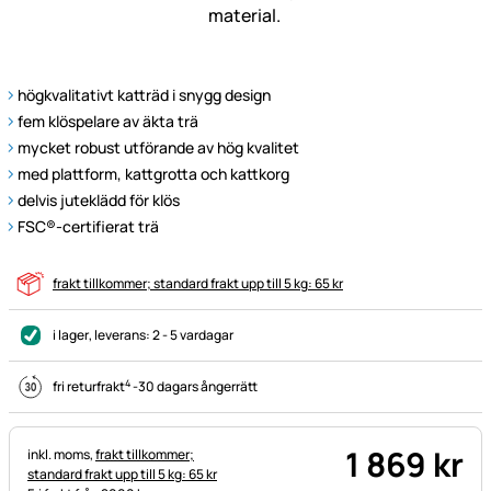
högkvalitativt katträd i snygg design
fem klöspelare av äkta trä
mycket robust utförande av hög kvalitet
med plattform, kattgrotta och kattkorg
delvis juteklädd för klös
FSC®-certifierat trä
frakt tillkommer; standard frakt upp till 5 kg: 65 kr
i lager
, leverans:
2 - 5 vardagar
4
fri returfrakt
-
30 dagars ångerrätt
1 869
kr
Skatteinformation:
inkl. moms,
frakt tillkommer;
standard frakt upp till 5 kg: 65 kr