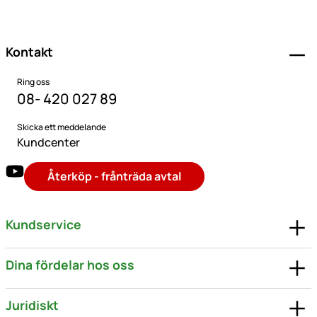
Sidfot
Kontakt
Ring oss
08- 420 027 89
Skicka ett meddelande
Kundcenter
Återköp - frånträda avtal
Kundservice
Dina fördelar hos oss
Juridiskt