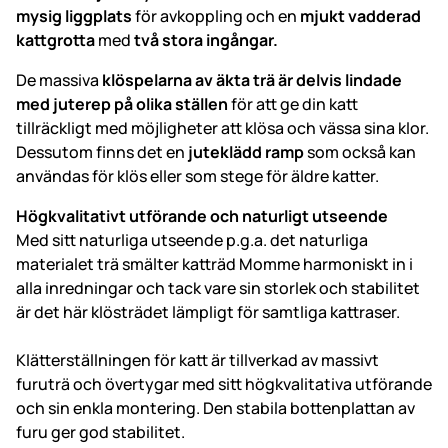
mysig liggplats
för avkoppling och en
mjukt vadderad
kattgrotta
med
två stora ingångar.
De massiva
klöspelarna av äkta trä är delvis lindade
med juterep på olika ställen
för att ge din katt
tillräckligt med möjligheter att klösa och vässa sina klor.
Dessutom finns det en
juteklädd ramp
som också kan
användas för klös eller som stege för äldre katter.
Högkvalitativt utförande och naturligt utseende
Med sitt naturliga utseende p.g.a. det naturliga
materialet trä smälter katträd Momme harmoniskt in i
alla inredningar och tack vare sin storlek och stabilitet
är det här klösträdet lämpligt för samtliga kattraser.
Klätterställningen för katt är tillverkad av massivt
furuträ och övertygar med sitt högkvalitativa utförande
och sin enkla montering. Den stabila bottenplattan av
furu ger god stabilitet.