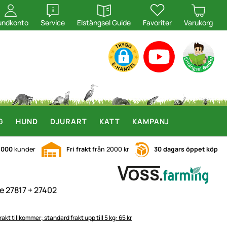
öppna
öppna
undkonto
Service
Elstängsel Guide
Favoriter
Varukorg
G
HUND
DJURART
KATT
KAMPANJ
.000
kunder
Fri frakt
från 2000 kr
30 dagars öppet köp
e 27817 + 27402
rakt tillkommer; standard frakt upp till 5 kg: 65 kr