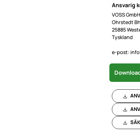
Ansvarig 
VOSS GmbH 
Ohrstedt Bh
25885 West
Tyskland
e-post:
inf
Download
ANV
ANV
SÄK