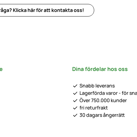
åga? Klicka här för att kontakta oss!
e
Dina fördelar hos oss
Snabb leverans
Lagerförda varor - för sn
Över 750.000 kunder
fri returfrakt
30 dagars ångerrätt