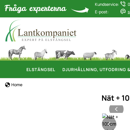
Kundservice:
0
E-post:
s
ELSTÄNGSEL
DJURHÅLLNING, UTFODRING 
Home
Nät + 1
Produktgaler