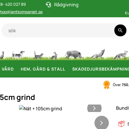
8- 420 027 89
Rådgivning
hop@lantkompaniet.se
K
& VÅRD
HEM, GÅRD & STALL
SKADEDJURSBEKÄMPNIN
Över
750
05cm grind
i
Bundl
f