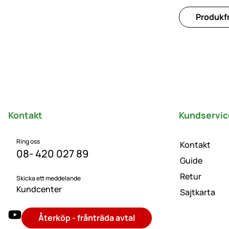
Produkfr
Sidfot
Kontakt
Kundservic
Ring oss
Kontakt
08- 420 027 89
Guide
Retur
Skicka ett meddelande
Kundcenter
Sajtkarta
Återköp - frånträda avtal