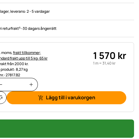
 lager
, leverans:
2 - 5 vardagar
4
ri returfrakt
-
30 dagars ångerrätt
1 570
kr
tteinformation:
l. moms,
frakt tillkommer;
dard frakt upp till 5 kg: 65 kr
1 m =
31
,
40
kr
frakt från 2000 kr.
t produkt: 8,27 kg
nr.: 27817.B2
Lägg till i varukorgen