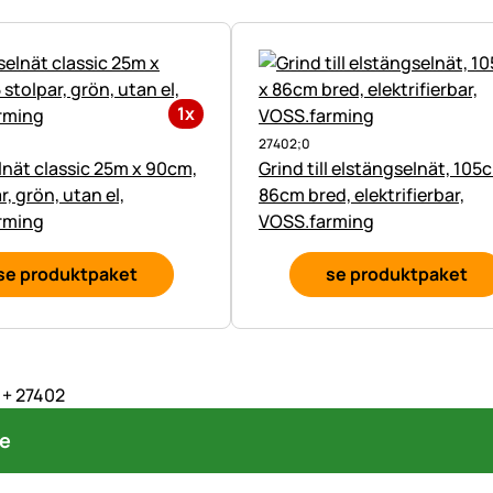
1x
27402;0
nät classic 25m x 90cm,
Grind till elstängselnät, 105
r, grön, utan el,
86cm bred, elektrifierbar,
rming
VOSS.farming
se produktpaket
se produktpaket
 + 27402
re