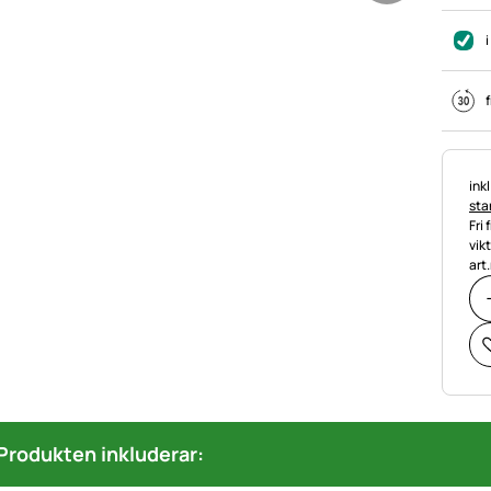
i
f
Ska
ink
stan
Fri 
vik
art.
Produkten inkluderar: