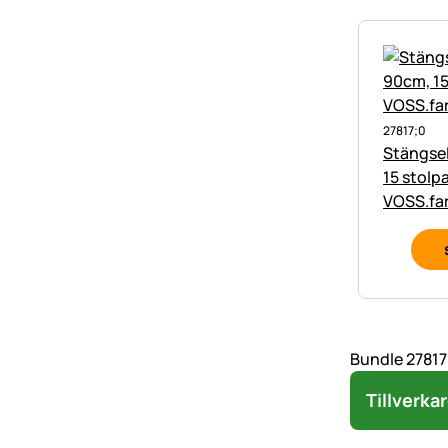
27817;0
Stängsel
15 stolpa
VOSS.fa
Bundle 27817
Tillverka