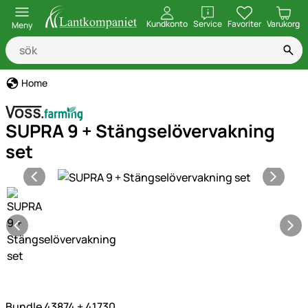
öppna
Kundkonto
Service
Favoriter
Varukorg
Meny
Home
SUPRA 9 + Stängselövervakning
set
Produktgaleri
Bundle 43874 + 41730