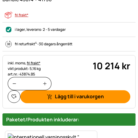
fri frakt*
i lager
, leverans:
2 - 5 vardagar
4
fri returfrakt
-
30 dagars ångerrätt
10 214
kr
Skatteinformation:
inkl. moms,
fri frakt*
vikt produkt: 5,16 kg
art.nr.: 43874.B5
Lägg till i varukorgen
Paketet/Produkten inkluderar: