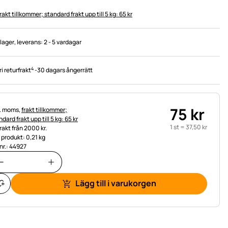
rakt tillkommer; standard frakt upp till 5 kg: 65 kr
 lager
, leverans:
2 - 5 vardagar
4
ri returfrakt
-
30 dagars ångerrätt
75
kr
tteinformation:
l. moms,
frakt tillkommer;
dard frakt upp till 5 kg: 65 kr
1 st =
37
,
50
kr
frakt från 2000 kr.
t produkt: 0,21 kg
.nr.: 44927
Lägg till i varukorgen