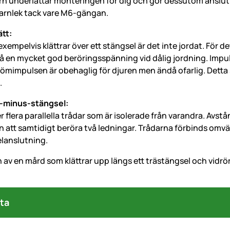
torn underlättar monteringen för dig och gör dessutom anslu
arnlek tack vare M6-gängan.
tt:
exempelvis klättrar över ett stängsel är det inte jordat. För 
nå en mycket god beröringsspänning vid dålig jordning. Impu
römimpulsen är obehaglig för djuren men ändå ofarlig. Detta sys
.
s-minus-stängsel:
flera parallella trådar som är isolerade från varandra. Avstånde
n att samtidigt beröra två ledningar. Trådarna förbinds om
lanslutning.
ta