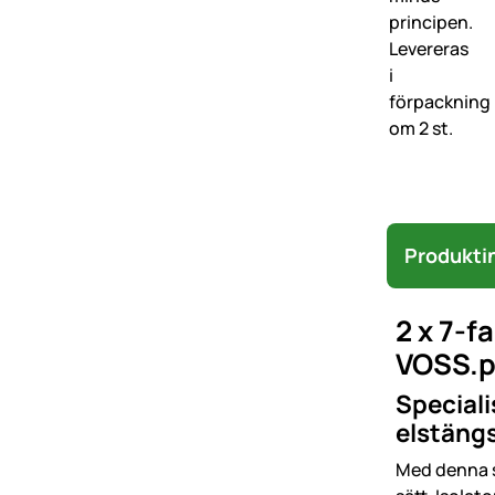
Produkti
2 x 7-f
VOSS.p
Speciali
elstäng
Med denna st