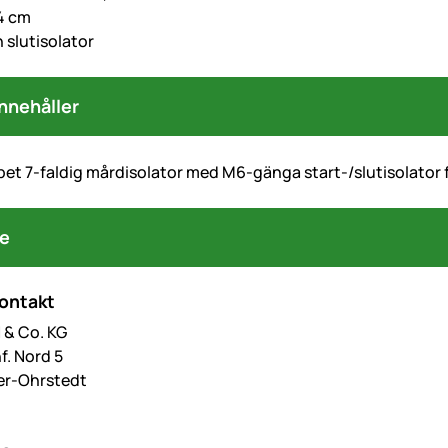
4 cm
 slutisolator
nnehåller
pet 7-faldig mårdisolator med M6-gänga start-/slutisolator
re
kontakt
& Co. KG
f. Nord 5
er-Ohrstedt