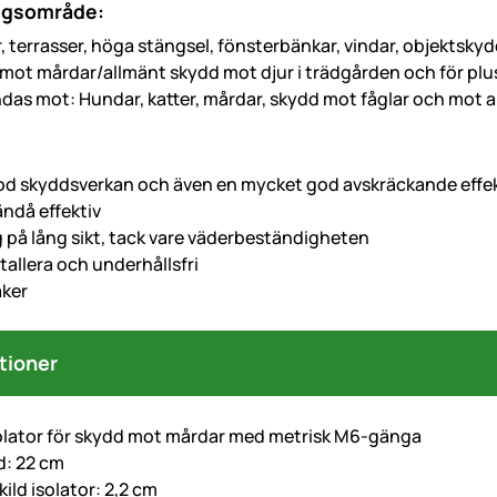
ngsområde:
 terrasser, höga stängsel, fönsterbänkar, vindar, objektskyd
 mot mårdar/allmänt skydd mot djur i trädgården och för pl
das mot: Hundar, katter, mårdar, skydd mot fåglar och mot 
d skyddsverkan och även en mycket god avskräckande effe
ändå effektiv
lig på lång sikt, tack vare väderbeständigheten
nstallera och underhållsfri
äker
tioner
olator för skydd mot mårdar med metrisk M6-gänga
d: 22 cm
ild isolator: 2,2 cm