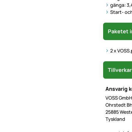
gänga: 3,
Start- och
Paketet i
2 x VOSS.
Tillverka
Ansvarig 
VOSS GmbH 
Ohrstedt Bh
25885 West
Tyskland