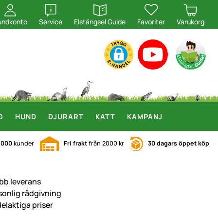
öppna
öppna
undkonto
Service
Elstängsel Guide
Favoriter
Varukorg
G
HUND
DJURART
KATT
KAMPANJ
.000
kunder
Fri frakt
från 2000 kr
30 dagars öppet köp
bb leverans
sonlig rådgivning
delaktiga priser