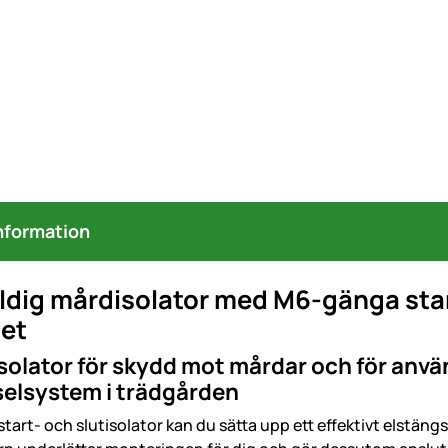
nformation
aldig mårdisolator med M6-gänga star
et
solator för skydd mot mårdar och för använ
selsystem i trädgården
art- och slutisolator kan du sätta upp ett effektivt elstängse