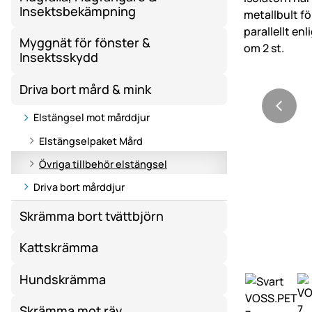
Insektsbekämpning
Myggnät för fönster &
Insektsskydd
Driva bort mård & mink
Elstängsel mot mårddjur
Elstängselpaket Mård
Övriga tillbehör elstängsel
Driva bort mårddjur
Skrämma bort tvättbjörn
Kattskrämma
Hundskrämma
Skrämma mot räv