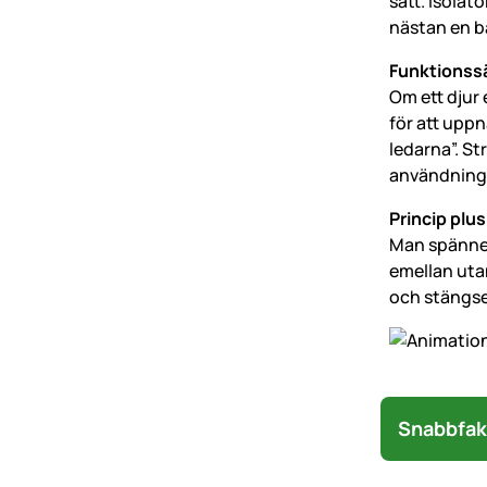
sätt. Isola
nästan en b
Funktionssä
Om ett djur 
för att upp
ledarna”. St
användning
Princip plu
Man spänner 
emellan uta
och stängse
Snabbfak