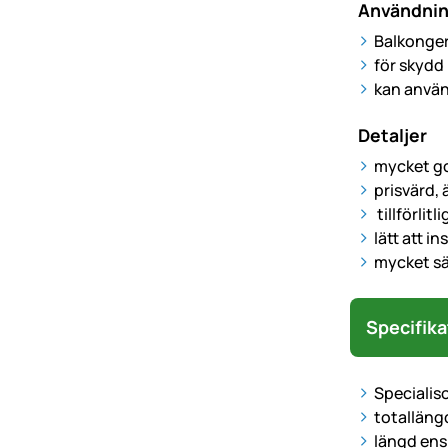
Användni
Balkonger,
för skydd
kan använ
Detaljer
mycket go
prisvärd, 
tillförlit
lätt att i
mycket s
Specifika
Specialis
totalläng
längd ensk