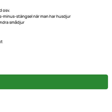
d osv.
us-minus-stängsel när man har husdjur
andra smådjur
kt