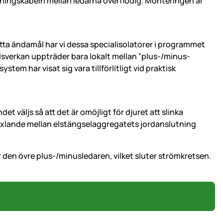
tningskabeln mellan ledarna överflödig. Monteringen är
detta ändamål har vi dessa specialisolatorer i programmet
lsverkan uppträder bara lokalt mellan ”plus-/minus-
tem har visat sig vara tillförlitligt vid praktisk
t väljs så att det är omöjligt för djuret att slinka
växlande mellan elstängselaggregatets jordanslutning