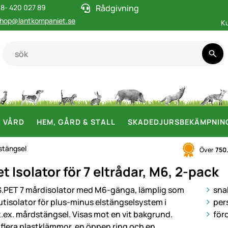
8- 420 027 89
Rådgivning
hop@lantkompaniet.se
K
& VÅRD
HEM, GÅRD & STALL
SKADEDJURSBEKÄMPNIN
lstängsel
Över
750
 Isolator för 7 eltrådar, M6, 2-pack
i
sna
per
för