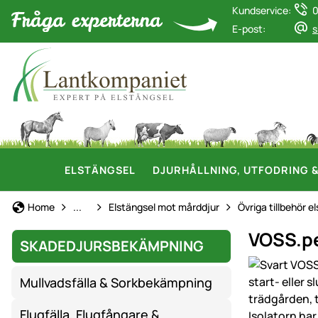
Kundservice:
0
E-post:
s
ELSTÄNGSEL
DJURHÅLLNING, UTFODRING 
Driva bort mård & mink
Home
...
Elstängsel mot mårddjur
Övriga tillbehör e
VOSS.pet
SKADEDJURSBEKÄMPNING
Produktgaler
Mullvadsfälla & Sorkbekämpning
Flugfälla, Flugfångare &