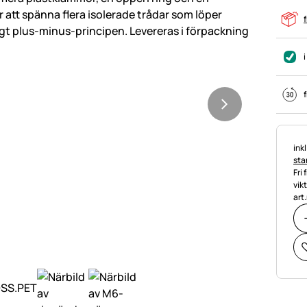
f
i
f
Ska
ink
stan
Fri 
vik
art