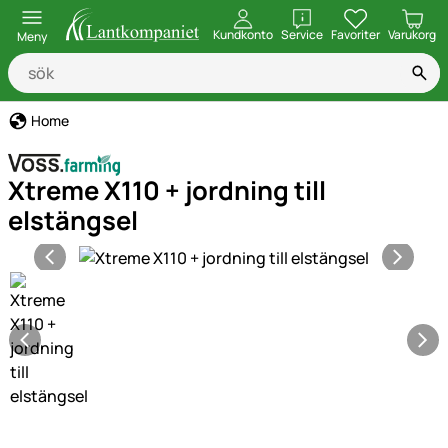
öppna
Kundkonto
Service
Favoriter
Varukorg
Meny
Home
Xtreme X110 + jordning till
elstängsel
Produktgaleri