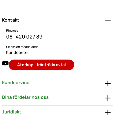
Sidfot
Kontakt
Ring oss
08- 420 027 89
Skicka ett meddelande
Kundcenter
Återköp - frånträda avtal
Kundservice
Dina fördelar hos oss
Juridiskt