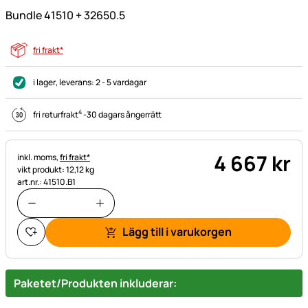
Bundle 41510 + 32650.5
fri frakt*
i lager
, leverans:
2 - 5 vardagar
4
fri returfrakt
-
30 dagars ångerrätt
4 667
kr
Skatteinformation:
inkl. moms,
fri frakt*
vikt produkt: 12,12 kg
art.nr.: 41510.B1
Lägg till i varukorgen
Paketet/Produkten inkluderar: