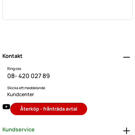
Sidfot
Kontakt
Ring oss
08- 420 027 89
Skicka ett meddelande
Kundcenter
Återköp - frånträda avtal
Kundservice