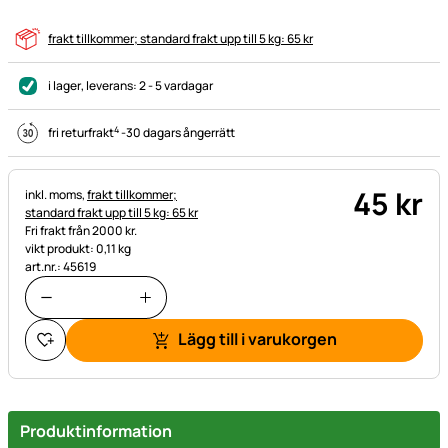
frakt tillkommer; standard frakt upp till 5 kg: 65 kr
i lager
, leverans:
2 - 5 vardagar
4
fri returfrakt
-
30 dagars ångerrätt
45
kr
Skatteinformation:
inkl. moms,
frakt tillkommer;
standard frakt upp till 5 kg: 65 kr
Fri frakt från 2000 kr.
vikt produkt: 0,11 kg
art.nr.: 45619
Lägg till i varukorgen
Produktinformation