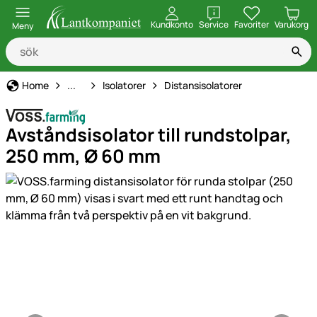
öppna
Kundkonto
Service
Favoriter
Varukorg
Meny
Elstängsel
Home
...
Isolatorer
Distansisolatorer
Avståndsisolator till rundstolpar,
250 mm, Ø 60 mm
Produktgaleri