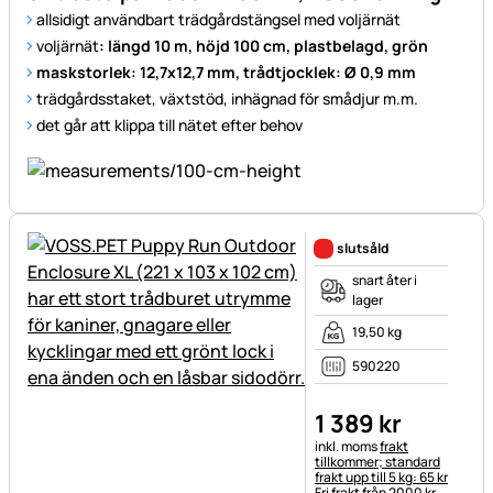
allsidigt användbart trädgårdstängsel med voljärnät
voljärnät
: längd 10 m, höjd 100 cm, plastbelagd, grön
maskstorlek: 12,7x12,7 mm, trådtjocklek: Ø 0,9 mm
trädgårdsstaket, växtstöd, inhägnad för smådjur m.m.
det går att klippa till nätet efter behov
slutsåld
snart åter i
lager
19,50 kg
590220
1 389
kr
Skatteinformation:
inkl. moms
frakt
tillkommer; standard
frakt upp till 5 kg: 65 kr
Fri frakt från 2000 kr.