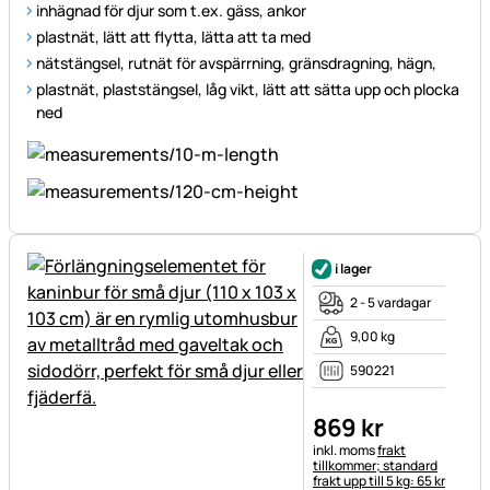
inhägnad för djur som t.ex. gäss, ankor
plastnät, lätt att flytta, lätta att ta med
nätstängsel, rutnät för avspärrning, gränsdragning, hägn,
plastnät, plaststängsel, låg vikt, lätt att sätta upp och plocka
ned
i lager
2 - 5 vardagar
9,00 kg
590221
869
kr
Skatteinformation:
inkl. moms
frakt
tillkommer; standard
frakt upp till 5 kg: 65 kr