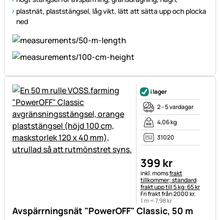
plastnät, plaststängsel, låg vikt, lätt att sätta upp och plocka
ned
i lager
2 - 5 vardagar
4,06 kg
31020
399
kr
Skatteinformation:
inkl. moms
frakt
tillkommer; standard
frakt upp till 5 kg: 65 kr
Fri frakt från 2000 kr.
1 m =
7
,
98
kr
Avspärrningsnät "PowerOFF" Classic, 50 m