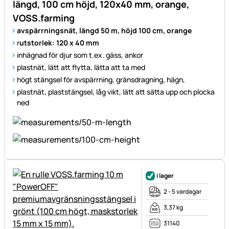
längd, 100 cm höjd, 120x40 mm, orange,
VOSS.farming
avspärrningsnät, längd 50 m, höjd 100 cm, orange
r
utstorlek: 120 x 40 mm
inhägnad för djur som t.ex. gäss, ankor
plastnät, lätt att flytta, lätta att ta med
högt stängsel för avspärrning, gränsdragning, hägn,
plastnät, plaststängsel, låg vikt, lätt att sätta upp och plocka
ned
i lager
2 - 5 vardagar
3,37 kg
31140