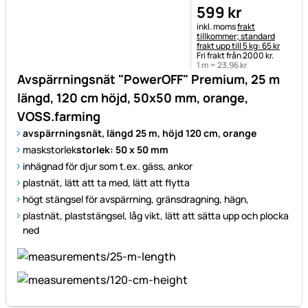
599
kr
Skatteinformation:
inkl. moms
frakt
tillkommer; standard
frakt upp till 5 kg: 65 kr
Fri frakt från 2000 kr.
1 m =
23
,
96
kr
Avspärrningsnät "PowerOFF" Premium, 25 m
längd, 120 cm höjd, 50x50 mm, orange,
VOSS.farming
avspärrningsnät, längd 25 m, höjd 120 cm, orange
maskstorlek
storlek: 50 x 50 mm
inhägnad för djur som t.ex. gäss, ankor
plastnät, lätt att ta med, lätt att flytta
högt stängsel för avspärrning, gränsdragning, hägn,
plastnät, plaststängsel, låg vikt, lätt att sätta upp och plocka
ned