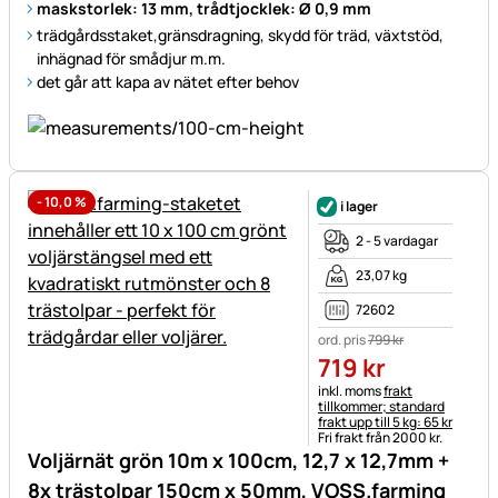
maskstorlek: 13 mm, trådtjocklek: Ø 0,9 mm
trädgårdsstaket,gränsdragning, skydd för träd, växtstöd,
inhägnad för smådjur m.m.
det går att kapa av nätet efter behov
-
10,0
%
i lager
2 - 5 vardagar
23,07 kg
72602
ord. pris
799
kr
719
kr
Skatteinformation:
inkl. moms
frakt
tillkommer; standard
frakt upp till 5 kg: 65 kr
Fri frakt från 2000 kr.
Voljärnät grön 10m x 100cm, 12,7 x 12,7mm +
8x trästolpar 150cm x 50mm, VOSS.farming