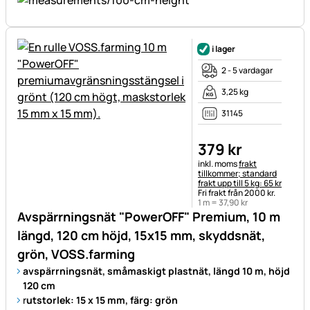
i lager
2 - 5 vardagar
3,25 kg
31145
379
kr
Skatteinformation:
inkl. moms
frakt
tillkommer; standard
frakt upp till 5 kg: 65 kr
Fri frakt från 2000 kr.
1 m =
37
,
90
kr
Avspärrningsnät "PowerOFF" Premium, 10 m
längd, 120 cm höjd, 15x15 mm, skyddsnät,
grön, VOSS.farming
avspärrningsnät, småmaskigt plastnät, längd 10 m, höjd
120 cm
r
utstorlek: 15 x 15 mm, färg: grön