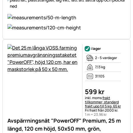
ned
i lager
2 - 5 vardagar
7,13 kg
31105
599
kr
Skatteinformation:
inkl. moms
frakt
tillkommer; standard
frakt upp till 5 kg: 65 kr
Fri frakt från 2000 kr.
1 m =
23
,
96
kr
Avspärrningsnät "PowerOFF" Premium, 25 m
längd, 120 cm höjd, 50x50 mm, grön,