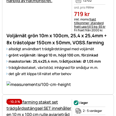
72702
ord. pris
799
kr
719
kr
Skatteinformation:
inkl. moms
frakt
tillkommer; standard
frakt upp till 5 kg: 65 kr
Fri frakt från 2000 kr.
Voljärnät grön 10m x 100cm, 25,4 x 25,4mm +
8x trästolpar 150cm x 50mm, VOSS.farming
allsidigt användbart trädgårdstängsel med voljärnät
grönt voljärnät: längd 10 m, höjd 100 cm, förzinkad
maskstorlek: 25
,
4x25,4 mm, trådtjocklek: Ø 1,05 mm
trädgårdsstaket, växtstöd, inhägnad för smådjur m.m.
det går att klippa till nätet efter behov
-
10,0
%
i lager
2 - 5 vardagar