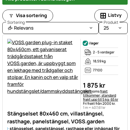
Listvy
Visa sortering
Sortering
Produkt
Relevans
25
i lager
2 - 5 vardagar
18,59 kg
77100
1 875
kr
Skatteinformation:
inkl. moms
frakt
tillkommer; standard
frakt upp till 5 kg: 65 kr
Fri frakt från 2000 kr.
1 m =
407
,
61
kr
Stängselset 80x460 cm, villastängsel,
rasthage, panelstängsel, VOSS.garden
stängselset, panelstängsel, rasthage eller inhägnad för