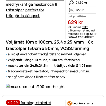
24,60 kg
72202
ord. pris
699
kr
629
kr
Skatteinformation:
inkl. moms
frakt
tillkommer; standard
frakt upp till 5 kg: 65 kr
Fri frakt från 2000 kr.
Voljärnät 10m x 100cm, 25,4 x 25,4mm + 8x
trästolpar 150cm x 50mm, VOSS.farming
allsidigt användbart trädgårdstängsel med voljärnät
voljärnät: längd 10 m, höjd 100 cm, förzinkad
maskstorlek: 24,5x24,5 mm, trådtjocklek: Ø 1,05 mm
trädgårdsstaket, växtstöd, inhägnad för smådjur m.m.
det går att klippa till nätet efter behov
-
10,0
%
begränsat antal