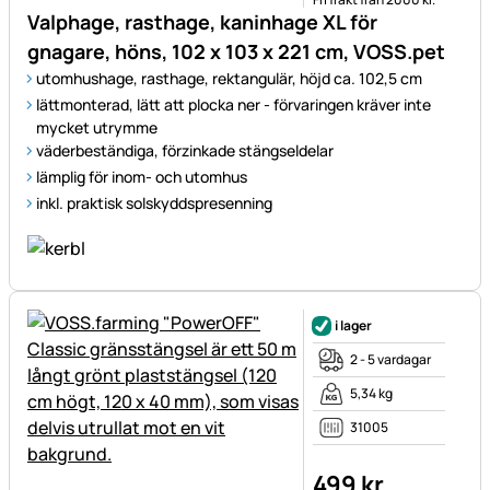
Valphage, rasthage, kaninhage XL för
gnagare, höns, 102 x 103 x 221 cm, VOSS.pet
utomhushage, rasthage, rektangulär, höjd ca. 102,5 cm
lättmonterad, lätt att plocka ner - förvaringen kräver inte
mycket utrymme
väderbeständiga, förzinkade stängseldelar
lämplig för inom- och utomhus
inkl. praktisk solskyddspresenning
i lager
2 - 5 vardagar
5,34 kg
31005
499
kr