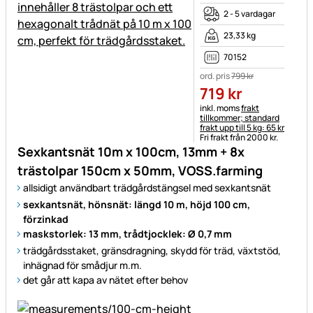
2 - 5 vardagar
23,33 kg
70152
ord. pris
799
kr
719
kr
Skatteinformation:
inkl. moms
frakt
tillkommer; standard
frakt upp till 5 kg: 65 kr
Fri frakt från 2000 kr.
Sexkantsnät 10m x 100cm, 13mm + 8x
trästolpar 150cm x 50mm, VOSS.farming
allsidigt användbart trädgårdstängsel med sexkantsnät
sexkantsnät, hönsnät: längd 10 m, höjd 100 cm,
förzinkad
maskstorlek: 13 mm, trådtjocklek: Ø 0,7 mm
trädgårdsstaket, gränsdragning, skydd för träd, växtstöd,
inhägnad för smådjur m.m.
det går att kapa av nätet efter behov