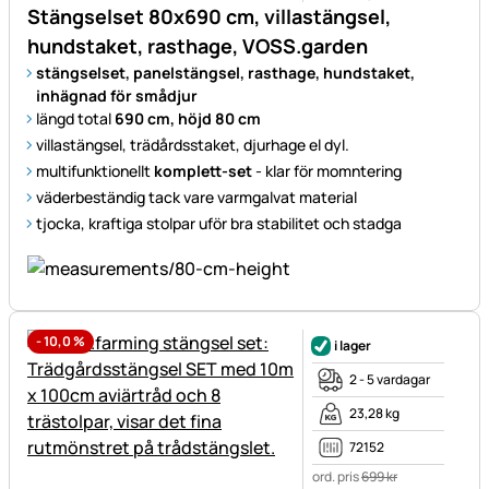
Stängselset 80x690 cm, villastängsel,
hundstaket, rasthage, VOSS.garden
stängselset, panelstängsel, rasthage, hundstaket,
inhägnad för smådjur
längd total
690 cm, höjd 80 cm
villastängsel, trädårdsstaket, djurhage el dyl.
multifunktionellt
komplett-set
- klar för momntering
väderbeständig tack vare varmgalvat material
tjocka, kraftiga stolpar uför bra stabilitet och stadga
-
10,0
%
i lager
2 - 5 vardagar
23,28 kg
72152
ord. pris
699
kr