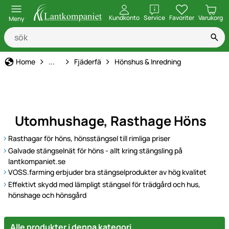
öppna
Kundkonto
Service
Favoriter
Varukorg
Meny
Djurart
Home
...
Fjäderfä
Hönshus & Inredning
Utomhushage, Rasthage Höns
Rasthagar för höns, hönsstängsel till rimliga priser
Galvade stängselnät för höns - allt kring stängsling på
lantkompaniet.se
VOSS.farming erbjuder bra stängselprodukter av hög kvalitet
Effektivt skydd med lämpligt stängsel för trädgård och hus,
hönshage och hönsgård
Alle produkter i denna kategori