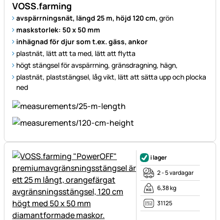
VOSS.farming
avspärrningsnät, längd 25 m, höjd 120 cm,
grön
maskstorlek: 50 x 50 mm
inhägnad för djur som t.ex. gäss, ankor
plastnät, lätt att ta med, lätt att flytta
högt stängsel för avspärrning, gränsdragning, hägn,
plastnät, plaststängsel, låg vikt, lätt att sätta upp och plocka
ned
i lager
2 - 5 vardagar
6,38 kg
31125