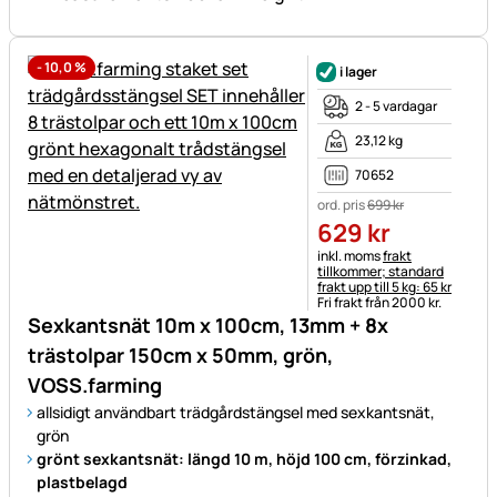
-
10,0
%
i lager
2 - 5 vardagar
23,12 kg
70652
ord. pris
699
kr
629
kr
Skatteinformation:
inkl. moms
frakt
tillkommer; standard
frakt upp till 5 kg: 65 kr
Fri frakt från 2000 kr.
Sexkantsnät 10m x 100cm, 13mm + 8x
trästolpar 150cm x 50mm, grön,
VOSS.farming
allsidigt användbart trädgårdstängsel med sexkantsnät,
grön
grönt sexkantsnät: längd 10 m, höjd 100 cm, förzinkad,
plastbelagd