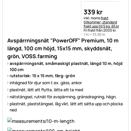
339
kr
Skatteinformation:
inkl. moms
frakt
tillkommer; standard
frakt upp till 5 kg: 65 kr
Fri frakt från 2000 kr.
1 m =
33
,
90
kr
Avspärrningsnät "PowerOFF" Premium, 10 m
längd, 100 cm höjd, 15x15 mm, skyddsnät,
grön, VOSS.farming
avspärrningsnät, småmaskigt plastnät, längd 10 m, höjd
100 cm
r
utstorlek: 15 x 15 mm, färg: grön
inhägnad för djur som t.ex. gäss, ankor
plastnät, lätt att flytta, lätta att ta med
nätstängsel, rutnät för avspärrning, gränsdragning, hägn,
plastnät, plaststängsel, låg vikt, lätt att sätta upp och plocka
ned