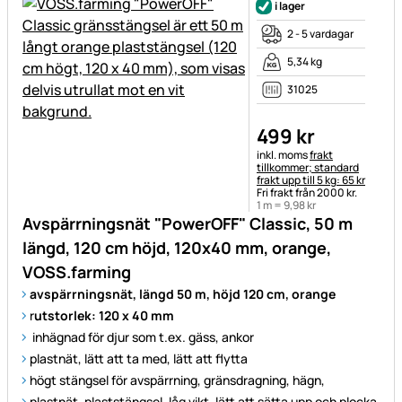
i lager
2 - 5 vardagar
5,34 kg
31025
499
kr
Skatteinformation:
inkl. moms
frakt
tillkommer; standard
frakt upp till 5 kg: 65 kr
Fri frakt från 2000 kr.
1 m =
9
,
98
kr
Avspärrningsnät "PowerOFF" Classic, 50 m
längd, 120 cm höjd, 120x40 mm, orange,
VOSS.farming
avspärrningsnät, längd 50 m, höjd 120 cm, orange
r
utstorlek: 120 x 40 mm
inhägnad för djur som t.ex. gäss, ankor
plastnät, lätt att ta med, lätt att flytta
högt stängsel för avspärrning, gränsdragning, hägn,
plastnät, plaststängsel, låg vikt, lätt att sätta upp och plocka