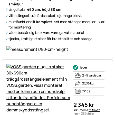
smådjur
längd total
460 cm, höjd 80 cm
villastängsel, trädårdsstaket, djurhage el dyl.
multifunktionellt
komplett-set
med stängselmoduler - klar
för montering
väderbeständig tack vare varmgalvat material
tjocka, kraftiga stolpar för bra stabilitet och stadga
i lager
2 - 5 vardagar
27,36 kg
77102
2 345
kr
Skatteinformation:
inkl. moms
fri frakt*
1 m =
339
,
86
kr