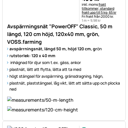
Skatteinformation:
inkl. moms
frakt
tillkommer; standard
frakt upp till 5 kg: 65 kr
Fri frakt från 2000 kr.
1 m =
9
,
98
kr
Avspärrningsnät "PowerOFF" Classic, 50 m
längd, 120 cm höjd, 120x40 mm, grön,
VOSS.farming
avspärrningsnät, längd 50 m, höjd 120 cm, gr
ön
r
utstorlek: 120 x 40 mm
inhägnad för djur som t.ex. gäss, ankor
plastnät, lätt att flytta, lätta att ta med
högt stängsel för avspärrning, gränsdragning, hägn,
plastnät, plaststängsel, låg vikt, lätt att sätta upp och plocka
ned