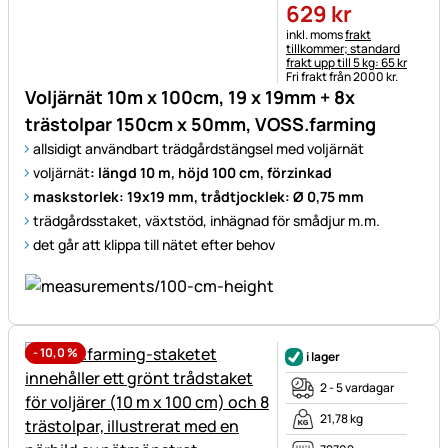
629
kr
Skatteinformation:
inkl. moms
frakt
tillkommer; standard
frakt upp till 5 kg: 65 kr
Fri frakt från 2000 kr.
Voljärnät 10m x 100cm, 19 x 19mm + 8x
trästolpar 150cm x 50mm, VOSS.farming
allsidigt användbart trädgårdstängsel med voljärnät
voljärnät
: längd 10 m, höjd 100 cm, förzinkad
maskstorlek: 19x19 mm, trådtjocklek: Ø 0,75 mm
trädgårdsstaket, växtstöd, inhägnad för smådjur m.m.
det går att klippa till nätet efter behov
-
10,0
%
i lager
2 - 5 vardagar
21,78 kg