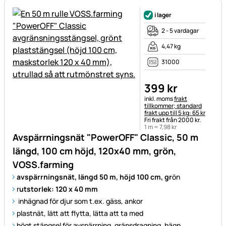
i lager
2 - 5 vardagar
4,47 kg
31000
399
kr
Skatteinformation:
inkl. moms
frakt
tillkommer; standard
frakt upp till 5 kg: 65 kr
Fri frakt från 2000 kr.
1 m =
7
,
98
kr
Avspärrningsnät "PowerOFF" Classic, 50 m
längd, 100 cm höjd, 120x40 mm, grön,
VOSS.farming
avspärrningsnät, längd 50 m, höjd 100 cm, gr
ön
r
utstorlek: 120 x 40 mm
inhägnad för djur som t.ex. gäss, ankor
plastnät, lätt att flytta, lätta att ta med
högt stängsel för avspärrning, gränsdragning, hägn,