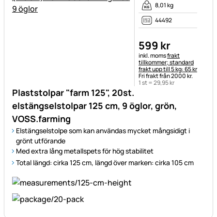
8,01 kg
44492
599
kr
Skatteinformation:
inkl. moms
frakt
tillkommer; standard
frakt upp till 5 kg: 65 kr
Fri frakt från 2000 kr.
1 st =
29
,
95
kr
Plaststolpar "farm 125", 20st.
elstängselstolpar 125 cm, 9 öglor, grön,
VOSS.farming
Elstängselstolpe som kan användas mycket mångsidigt i
grönt utförande
Med extra lång metallspets för hög stabilitet
Total längd: cirka 125 cm, längd över marken: cirka 105 cm