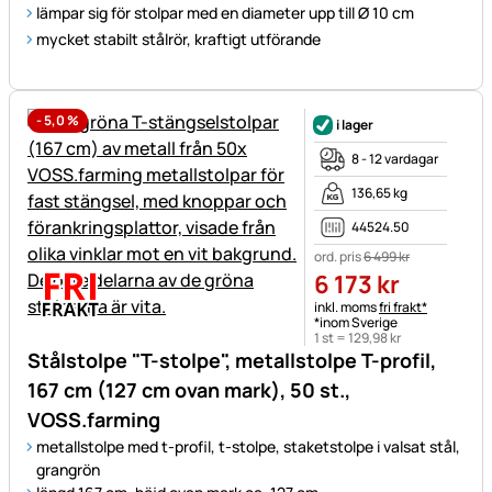
lämpar sig för stolpar med en diameter upp till Ø 10 cm
mycket stabilt stålrör, kraftigt utförande
-
5,0
%
i lager
8 - 12 vardagar
136,65 kg
44524.50
ord. pris
6 499
kr
6 173
kr
Skatteinformation:
inkl. moms
fri frakt*
*inom Sverige
1 st =
129
,
98
kr
Stålstolpe "T-stolpe", metallstolpe T-profil,
167 cm (127 cm ovan mark), 50 st.,
VOSS.farming
metallstolpe med t-profil, t-stolpe, staketstolpe i valsat stål,
grangrön