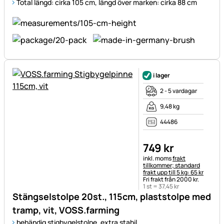
Total längd: cirka 105 cm, längd över marken: cirka 88 cm
i lager
2 - 5 vardagar
9,48 kg
44486
749
kr
Skatteinformation:
inkl. moms
frakt
tillkommer; standard
frakt upp till 5 kg: 65 kr
Fri frakt från 2000 kr.
1 st =
37
,
45
kr
Stängselstolpe 20st., 115cm, plaststolpe med
tramp, vit, VOSS.farming
behändig stigbygelstolpe, extra stabil