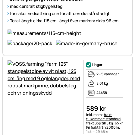
med centralt stigbygelsteg
för säker nedsättning och för att den ska stå stadigt
Total längd: cirka 115 cm, längd över marken: cirka 96 cm
i lager
2 - 5 vardagar
8,01 kg
44458
589
kr
Skatteinformation:
inkl. moms
frakt
tillkommer; standard
frakt upp till 5 kg: 65 kr
Fri frakt från 2000 kr.
1 st =
29
,
45
kr