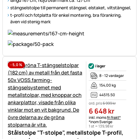
längd 167 cm, höjd ovan mark ca. 127 cm
stängselstolpe till permanent stängsel, elstaket, viltstängsel,
t-profil och fotplatta för enkel montering, bra förankring,
även vid stenig mark
-
5,0
%
i lager
8 - 12 vardagar
154,00 kg
44515.50
ord. pris
6 999
kr
6 648
kr
Skatteinformation:
inkl. moms
fri frakt*
*inom Sverige
1 st =
139
,
98
kr
Stålstolpe "T-stolpe", metallstolpe T-profil,