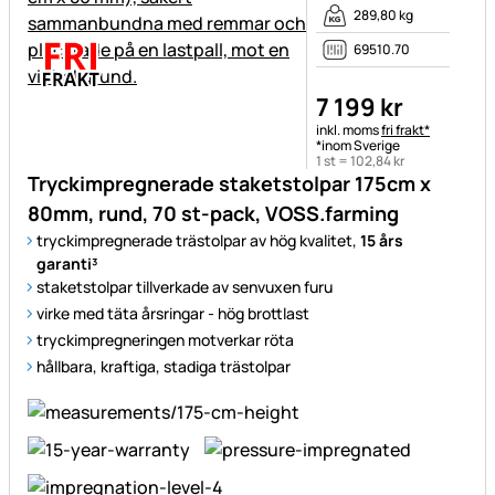
289,80 kg
69510.70
7 199
kr
Skatteinformation:
inkl. moms
fri frakt*
*inom Sverige
1 st =
102
,
84
kr
Tryckimpregnerade staketstolpar 175cm x
80mm, rund, 70 st-pack, VOSS.farming
tryckimpregnerade trästolpar av hög kvalitet,
15 års
garanti³
staketstolpar tillverkade av senvuxen furu
virke med täta årsringar - hög brottlast
tryckimpregneringen motverkar röta
hållbara, kraftiga, stadiga trästolpar