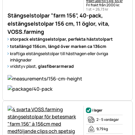
frakt upp till 5 kg: 65 kr
Fri frakt från 2000 kr.
1 st =
26
,
73
kr
Stängselstolpar "farm 156", 40-pack,
elstängselstolpar 156 cm, 11 öglor, vita,
VOSS.farming
storpack elstängselstolpar, perfekta häststolpart
totallängd 156cm, längd över marken ca 136cm
kraftiga elstängselstolpar till hästhagen eller övriga
inhägnader
vridstyv plast,
glasfiberarmerad
i lager
2 - 5 vardagar
9,79 kg