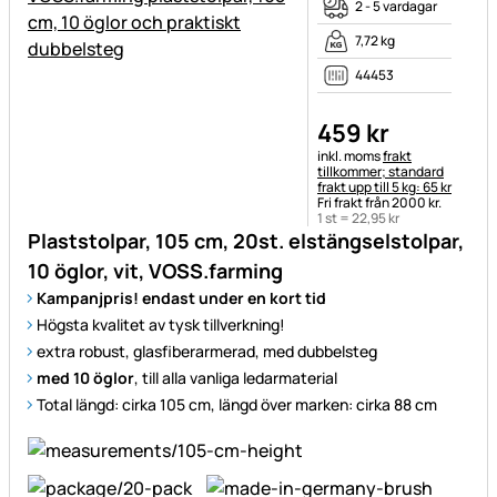
2 - 5 vardagar
7,72 kg
44453
459
kr
Skatteinformation:
inkl. moms
frakt
tillkommer; standard
frakt upp till 5 kg: 65 kr
Fri frakt från 2000 kr.
1 st =
22
,
95
kr
Plaststolpar, 105 cm, 20st. elstängselstolpar,
10 öglor, vit, VOSS.farming
Kampanjpris! endast under en kort tid
Högsta kvalitet av tysk tillverkning!
extra robust, glasfiberarmerad, med dubbelsteg
med 10 öglor
, till alla vanliga ledarmaterial
Total längd: cirka 105 cm, längd över marken: cirka 88 cm