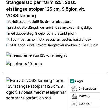
Stängselstolpar "farm 125", 20st.
elstängselstolpar 125 cm, 9 öglor, vit,
VOSS.farming
förbättrad modell! Nu ännu robustare!
praktisk stolplängd, kan användas mycket mångsidigt
med dubbelsteg, 9 öglor och förstärkt profil
till ponnyer, åsnor, nötkreatur, får, getter, husdjur osv.
Total längd: cirka 125 cm, längd över marken: cirka 103 cm
i lager
2 - 5 vardagar
16,02 kg
44458.40