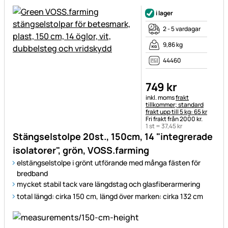
i lager
2 - 5 vardagar
9,86 kg
44460
749
kr
Skatteinformation:
inkl. moms
frakt
tillkommer; standard
frakt upp till 5 kg: 65 kr
Fri frakt från 2000 kr.
1 st =
37
,
45
kr
Stängselstolpe 20st., 150cm, 14 "integrerade
isolatorer", grön, VOSS.farming
elstängselstolpe i grönt utförande med många fästen för
bredband
mycket stabil tack vare längdstag och glasfiberarmering
total längd: cirka 150 cm, längd över marken: cirka 132 cm