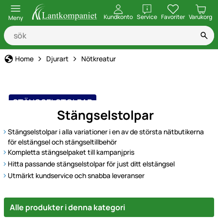
öppna
Kundkonto
Service
Favoriter
Varukorg
Meny
Home
Djurart
Nötkreatur
STÄNGSELSTOLPAR
Stängselstolpar
Stängselstolpar i alla variationer i en av de största nätbutikerna
för elstängsel och stängseltillbehör
Kompletta stängselpaket till kampanjpris
Hitta passande stängselstolpar för just ditt elstängsel
Utmärkt kundservice och snabba leveranser
Alle produkter i denna kategori