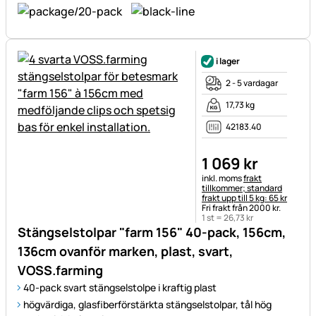
i lager
2 - 5 vardagar
17,73 kg
42183.40
1 069
kr
Skatteinformation:
inkl. moms
frakt
tillkommer; standard
frakt upp till 5 kg: 65 kr
Fri frakt från 2000 kr.
1 st =
26
,
73
kr
Stängselstolpar "farm 156" 40-pack, 156cm,
136cm ovanför marken, plast, svart,
VOSS.farming
40-pack svart stängselstolpe i kraftig plast
högvärdiga, glasfiberförstärkta stängselstolpar, tål hög