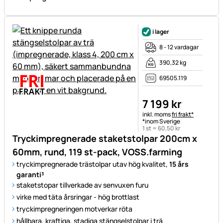
i lager
8 - 12 vardagar
390,32 kg
69505.119
7 199
kr
Skatteinformation:
inkl. moms
fri frakt*
*inom Sverige
1 st =
60
,
50
kr
Tryckimpregnerade staketstolpar 200cm x
60mm, rund, 119 st-pack, VOSS.farming
tryckimpregnerade trästolpar utav hög kvalitet,
15 års
garanti³
staketstopar tillverkade av senvuxen furu
virke med täta årsringar - hög brottlast
tryckimpregneringen motverkar röta
hållbara, kraftiga, stadiga stängselstolpar i trä