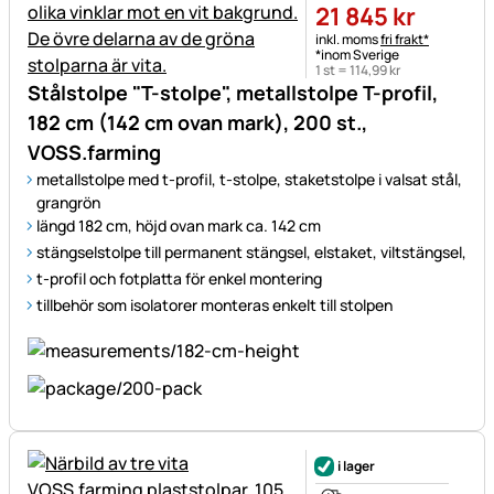
21 845
kr
Skatteinformation:
inkl. moms
fri frakt*
*inom Sverige
1 st =
114
,
99
kr
Stålstolpe "T-stolpe", metallstolpe T-profil,
182 cm (142 cm ovan mark), 200 st.,
VOSS.farming
metallstolpe med t-profil, t-stolpe, staketstolpe i valsat stål,
grangrön
längd 182 cm, höjd ovan mark ca. 142 cm
stängselstolpe till permanent stängsel, elstaket, viltstängsel,
t-profil och fotplatta för enkel montering
tillbehör som isolatorer monteras enkelt till stolpen
i lager