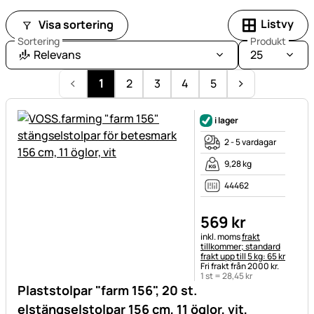
Listvy
Visa sortering
Sortering
Produkt
Relevans
25
1
2
3
4
5
i lager
2 - 5 vardagar
9,28 kg
44462
569
kr
Skatteinformation:
inkl. moms
frakt
tillkommer; standard
frakt upp till 5 kg: 65 kr
Fri frakt från 2000 kr.
1 st =
28
,
45
kr
Plaststolpar "farm 156", 20 st.
elstängselstolpar 156 cm, 11 öglor, vit,