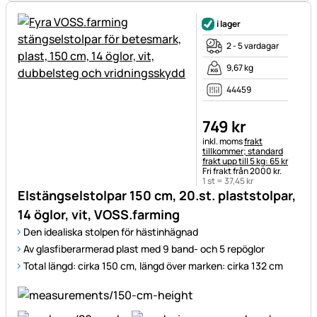
i lager
2 - 5 vardagar
9,67 kg
44459
749
kr
Skatteinformation:
inkl. moms
frakt
tillkommer; standard
frakt upp till 5 kg: 65 kr
Fri frakt från 2000 kr.
1 st =
37
,
45
kr
Elstängselstolpar 150 cm, 20.st. plaststolpar,
14 öglor, vit, VOSS.farming
Den idealiska stolpen för hästinhägnad
Av glasfiberarmerad plast med 9 band- och 5 repöglor
Total längd: cirka 150 cm, längd över marken: cirka 132 cm