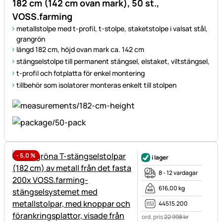
182 cm (142 cm ovan mark), 50 st.,
VOSS.farming
metallstolpe med t-profil, t-stolpe, staketstolpe i valsat stål,
grangrön
längd 182 cm, höjd ovan mark ca. 142 cm
stängselstolpe till permanent stängsel, elstaket, viltstängsel,
t-profil och fotplatta för enkel montering
tillbehör som isolatorer monteras enkelt till stolpen
-
5,0
%
i lager
8 - 12 vardagar
616,00 kg
44515.200
ord. pris
22 998
kr