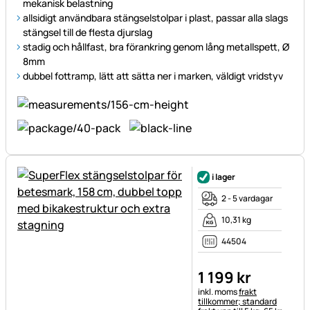
mekanisk belastning
allsidigt användbara stängselstolpar i plast, passar alla slags
stängsel till de flesta djurslag
stadig och hållfast, bra förankring genom lång metallspett, Ø
8mm
dubbel fottramp, lätt att sätta ner i marken, väldigt vridstyv
i lager
2 - 5 vardagar
10,31 kg
44504
1 199
kr
Skatteinformation:
inkl. moms
frakt
tillkommer; standard