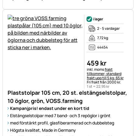
i lager
2 - 5 vardagar
7,72 kg
44454
459
kr
Skatteinformation:
inkl. moms
frakt
tillkommer; standard
frakt upp till 5 kg: 65 kr
Fri frakt från 2000 kr.
1 st =
22
,
95
kr
Plaststolpar 105 cm, 20 st. elstängselstolpar,
10 öglor, grön, VOSS.farming
Kampanjpris! endast under en kort tid
Elstängselstolpar med 7 band- och 3 repöglor i grönt
med förstärkt profil, glasfiberarmerad och dubbelsteg
Högsta kvalitet, Made in Germany