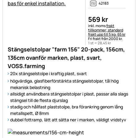
42183
569
kr
Skatteinformation:
inkl. moms
frakt
tillkommer; standard
frakt upp till 5 kg: 65 kr
Fri frakt från 2000 kr.
1 st =
28
,
45
kr
Stängselstolpar "farm 156" 20-pack, 156cm,
136cm ovanför marken, plast, svart,
VOSS.farming
20x stängselstolpe i kraftig plast, svart
högvärdiga, glasfiberförstärkta stängselstolpar, tål hög
mekanisk belastning
allsidigt användbara stängselstolpar i plast, passar alla slags
stängsel till de flesta djurslag
stadig och hållfast plaststolpe, bra förankring genom lång
metallspett, Ø 8mm
dubbel fottramp, lätt att sätta ner i marken, väldigt vridstyv