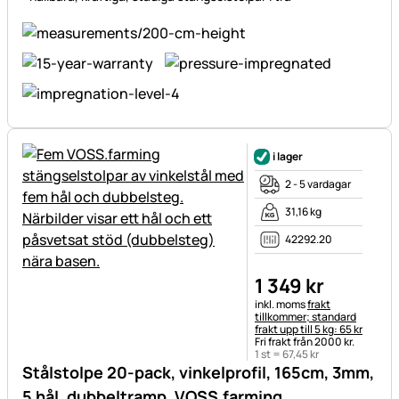
i lager
2 - 5 vardagar
31,16 kg
42292.20
1 349
kr
Skatteinformation:
inkl. moms
frakt
tillkommer; standard
frakt upp till 5 kg: 65 kr
Fri frakt från 2000 kr.
1 st =
67
,
45
kr
Stålstolpe 20-pack, vinkelprofil, 165cm, 3mm,
5 hål, dubbeltramp, VOSS.farming