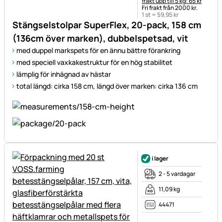
frakt upp till 5 kg: 65 kr
Fri frakt från 2000 kr.
1 st =
59
,
95
kr
Stängselstolpar SuperFlex, 20-pack, 158 cm
(136cm över marken), dubbelspetsad, vit
med duppel markspets för en ännu bättre förankring
med speciell vaxkakestruktur för en hög stabilitet
lämplig för inhägnad av hästar
total längd: cirka 158 cm, längd över marken: cirka 136 cm
i lager
2 - 5 vardagar
11,09 kg
44471