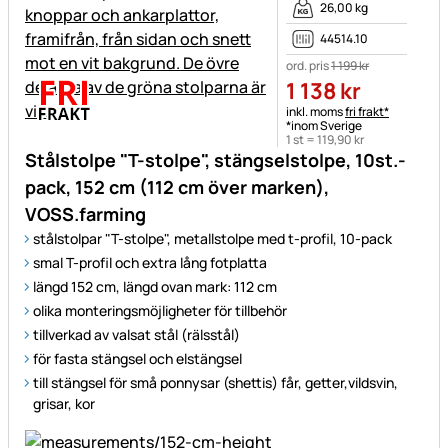
26,00 kg
44514.10
ord. pris
1 199
kr
1 138
kr
Skatteinformation:
inkl. moms
fri frakt*
*inom Sverige
1 st =
119
,
90
kr
Stålstolpe "T-stolpe", stängselstolpe, 10st.-
pack, 152 cm (112 cm över marken),
VOSS.farming
stålstolpar "T-stolpe", metallstolpe med t-profil, 10-pack
smal T-profil och extra lång fotplatta
längd 152 cm, längd ovan mark: 112 cm
olika monteringsmöjligheter för tillbehör
tillverkad av valsat stål (rälsstål)
för fasta stängsel och elstängsel
till stängsel för små ponnysar (shettis) får, getter,vildsvin,
grisar, kor