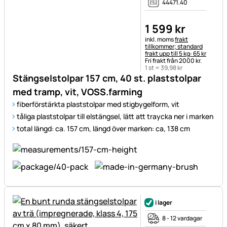
44471.40
1 599
kr
Skatteinformation:
inkl. moms
frakt
tillkommer; standard
frakt upp till 5 kg: 65 kr
Fri frakt från 2000 kr.
1 st =
39
,
98
kr
Stängselstolpar 157 cm, 40 st. plaststolpar
med tramp, vit, VOSS.farming
fiberförstärkta plaststolpar med stigbygelform, vit
tåliga plaststolpar till elstängsel, lätt att traycka ner i marken
total längd: ca. 157 cm, längd över marken: ca, 138 cm
i lager
8 - 12 vardagar