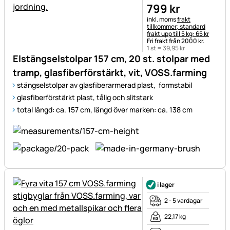
799
kr
Skatteinformation:
inkl. moms
frakt
tillkommer; standard
frakt upp till 5 kg: 65 kr
Fri frakt från 2000 kr.
1 st =
39
,
95
kr
Elstängselstolpar 157 cm, 20 st. stolpar med
tramp, glasfiberförstärkt, vit, VOSS.farming
stängselstolpar av glasfiberarmerad plast, formstabil
glasfiberförstärkt plast, tålig och slitstark
total längd: ca. 157 cm, längd över marken: ca. 138 cm
i lager
2 - 5 vardagar
22,17 kg