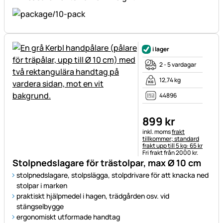
i lager
2 - 5 vardagar
12,74 kg
44896
899
kr
Skatteinformation:
inkl. moms
frakt
tillkommer; standard
frakt upp till 5 kg: 65 kr
Fri frakt från 2000 kr.
Stolpnedslagare för trästolpar, max Ø 10 cm
stolpnedslagare, stolpslägga, stolpdrivare för att knacka ned
stolpar i marken
praktiskt hjälpmedel i hagen, trädgården osv. vid
stängselbygge
ergonomiskt utformade handtag