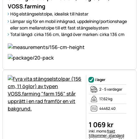
VOSS.farming
Hög elstängselstolpe, idealisk till hästar
Lämpar sig för en mobil inhägnad, uppdelning/portionshage
eller som mellanstolpe till ett fast stängselsystem
Total längd: cirka 156 cm, längd över marken: cirka 136 cm
i lager
2 - 5 vardagar
17,62 kg
44462.40
1 069
kr
Skatteinformation:
inkl. moms
frakt
tillkommer; standard