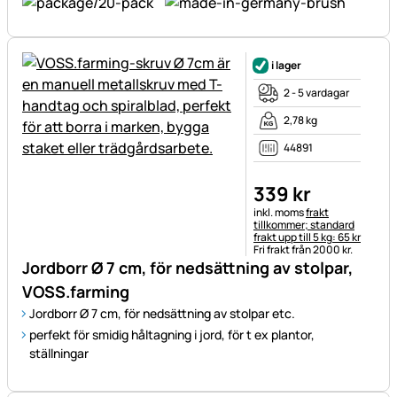
i lager
2 - 5 vardagar
2,78 kg
44891
339
kr
Skatteinformation:
inkl. moms
frakt
tillkommer; standard
frakt upp till 5 kg: 65 kr
Fri frakt från 2000 kr.
Jordborr Ø 7 cm, för nedsättning av stolpar,
VOSS.farming
Jordborr Ø 7 cm, för nedsättning av stolpar etc.
perfekt för smidig håltagning i jord, för t ex plantor,
ställningar