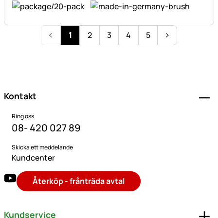
1
2
3
4
5
Sidfot
Kontakt
Ring oss
08- 420 027 89
Skicka ett meddelande
Kundcenter
Återköp - frånträda avtal
Kundservice