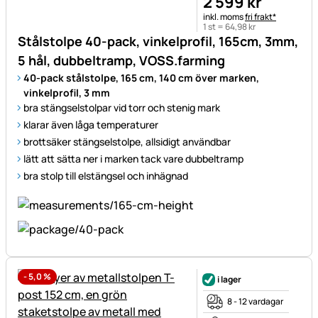
2 599
kr
Skatteinformation:
inkl. moms
fri frakt*
1 st =
64
,
98
kr
Stålstolpe 40-pack, vinkelprofil, 165cm, 3mm,
5 hål, dubbeltramp, VOSS.farming
40-pack stålstolpe, 165 cm, 140 cm över marken,
vinkelprofil, 3 mm
bra stängselstolpar vid torr och stenig mark
klarar även låga temperaturer
brottsäker stängselstolpe, allsidigt användbar
lätt att sätta ner i marken tack vare dubbeltramp
bra stolp till elstängsel och inhägnad
-
5,0
%
i lager
8 - 12 vardagar