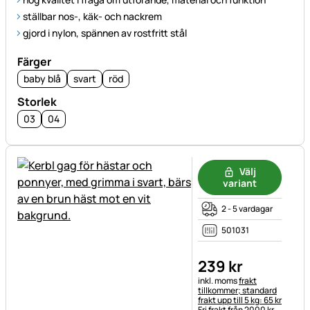
ställbar nos-, käk- och nackrem
gjord i nylon, spännen av rostfritt stål
Färger
baby blå
svart
röd
Storlek
03
04
Välj
variant
2 - 5 vardagar
501031
239
kr
Skatteinformation:
inkl. moms
frakt
tillkommer; standard
frakt upp till 5 kg: 65 kr
Fri frakt från 2000 kr.