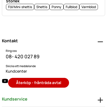
Storlek
Föl/Mini-shettis
Shettis
Ponny
Fullblod
Varmblod
Sidfot
Kontakt
Ring oss
08- 420 027 89
Skicka ett meddelande
Kundcenter
Återköp - frånträda avtal
Kundservice