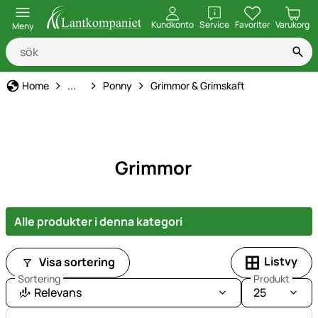
öppna
Kundkonto
Service
Favoriter
Varukorg
Meny
Djurart
Home
...
Ponny
Grimmor & Grimskaft
Grimmor
Alle produkter i denna kategori
Listvy
Visa sortering
Sortering
Produkt
Relevans
25