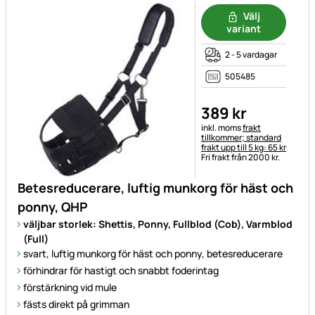
Välj
variant
2 - 5 vardagar
505485
389
kr
Skatteinformation:
inkl. moms
frakt
tillkommer; standard
frakt upp till 5 kg: 65 kr
Fri frakt från 2000 kr.
Betesreducerare, luftig munkorg för häst och
ponny, QHP
väljbar storlek: Shettis, Ponny, Fullblod (Cob), Varmblod
(Full)
svart, luftig munkorg för häst och ponny, betesreducerare
förhindrar för hastigt och snabbt foderintag
förstärkning vid mule
fästs direkt på grimman