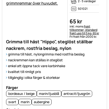
2 - 5 vardagar
501021
65
kr
Skatteinformation:
inkl. moms
frakt
tillkommer; standard
frakt upp till 5 kg: 65 kr
Fri frakt från 2000 kr.
Grimma till häst "Hippo", steglöst ställbar
nackrem, rostfria beslag, nylon
grimma till häst, nylongrimma med rostfria beslag
nackremmen kan ställas in steglöst
enkel att öppna tack vare karbinhake
kvalitet till rimligt pris
tillgänglig i olika färger & storlekar
Färger
bordeaux / beige
marin/ljusblå
antracit/ljusgrön
svart
marin
aubergine