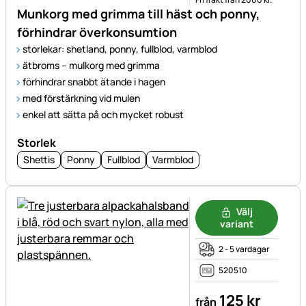
Munkorg med grimma till häst och ponny,
förhindrar överkonsumtion
storlekar: shetland, ponny, fullblod, varmblod
ätbroms – mulkorg med grimma
förhindrar snabbt ätande i hagen
med förstärkning vid mulen
enkel att sätta på och mycket robust
Storlek
Shettis
Ponny
Fullblod
Varmblod
Välj
variant
2 - 5 vardagar
520510
125
kr
från