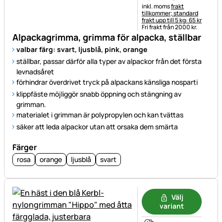
Skatteinformation:
inkl. moms
frakt
tillkommer; standard
frakt upp till 5 kg: 65 kr
Fri frakt från 2000 kr.
Alpackagrimma, grimma för alpacka, ställbar
valbar färg: svart, ljusblå, pink, orange
ställbar, passar därför alla typer av alpackor från det första
levnadsåret
förhindrar överdrivet tryck på alpackans känsliga nosparti
klippfäste möjliggör snabb öppning och stängning av
grimman.
materialet i grimman är polypropylen och kan tvättas
säker att leda alpackor utan att orsaka dem smärta
Färger
rosa
orange
ljusblå
svart
Välj
variant