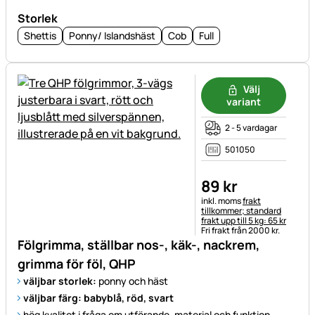
Storlek
Shettis
Ponny/ Islandshäst
Cob
Full
Välj
variant
2 - 5 vardagar
501050
89
kr
Skatteinformation:
inkl. moms
frakt
tillkommer; standard
frakt upp till 5 kg: 65 kr
Fri frakt från 2000 kr.
Fölgrimma, ställbar nos-, käk-, nackrem,
grimma för föl, QHP
väljbar storlek:
ponny och häst
väljbar färg: babyblå, röd, svart
hög kvalitet i fråga om utförande, material och funktion