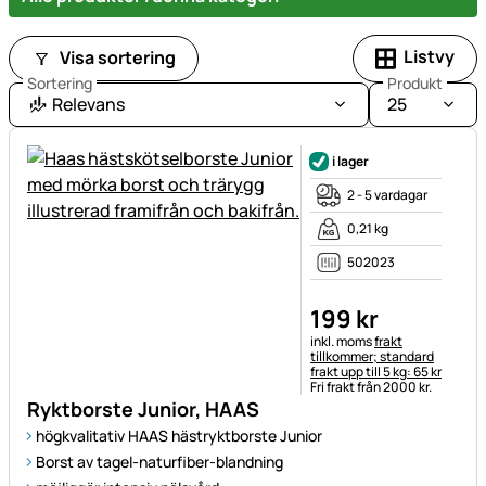
Listvy
Visa sortering
Sortering
Produkt
Relevans
25
i lager
2 - 5 vardagar
0,21 kg
502023
199
kr
Skatteinformation:
inkl. moms
frakt
tillkommer; standard
frakt upp till 5 kg: 65 kr
Fri frakt från 2000 kr.
Ryktborste Junior, HAAS
högkvalitativ HAAS hästryktborste Junior
Borst av tagel-naturfiber-blandning