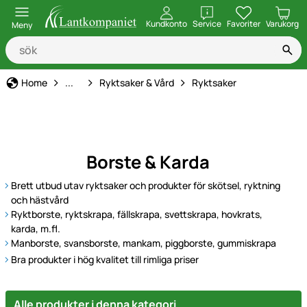
öppna
Kundkonto
Service
Favoriter
Varukorg
Meny
Ponny
Home
...
Ryktsaker & Vård
Ryktsaker
Borste & Karda
Brett utbud utav ryktsaker och produkter för skötsel, ryktning
och hästvård
Ryktborste, ryktskrapa, fällskrapa, svettskrapa, hovkrats,
karda, m.fl.
Manborste, svansborste, mankam, piggborste, gummiskrapa
Bra produkter i hög kvalitet till rimliga priser
Alle produkter i denna kategori