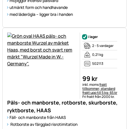
möjliggör intensiv pälsvård
utmärkt form och handhavande
med läderögla – ligger bra i handen
i lager
2 - 5 vardagar
0,21 kg
502113
99
kr
Skatteinformation:
inkl. moms
frakt
tillkommer; standard
frakt upp till 5 kg: 65 kr
Fri frakt från 2000 kr.
Päls- och manborste, rotborste, skurborste,
ryktborste, HAAS
Fäll- och manborste från HAAS
Rotborste av färgglad risrotimitation