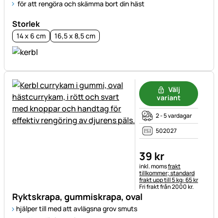
för att rengöra och skämma bort din häst
Storlek
14 x 6 cm
16,5 x 8,5 cm
Välj
variant
2 - 5 vardagar
502027
39
kr
Skatteinformation:
inkl. moms
frakt
tillkommer; standard
frakt upp till 5 kg: 65 kr
Fri frakt från 2000 kr.
Ryktskrapa, gummiskrapa, oval
hjälper till med att avlägsna grov smuts