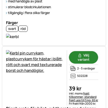
med handögla av plast
stimulerar blodcirkulationen
tillgänglig i flera olika färger
Färger
svart
röd
Välj
variant
2 - 5 vardagar
502228
39
kr
Skatteinformation:
inkl. moms
frakt
tillkommer; standard
frakt upp till 5 kg: 65 kr
Fri frakt från 2000 kr.