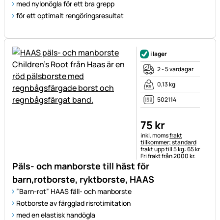
med nylonögla för ett bra grepp
för ett optimalt rengöringsresultat
i lager
2 - 5 vardagar
0,13 kg
502114
75
kr
Skatteinformation:
inkl. moms
frakt
tillkommer; standard
frakt upp till 5 kg: 65 kr
Fri frakt från 2000 kr.
Päls- och manborste till häst för
barn,rotborste, ryktborste, HAAS
”Barn-rot” HAAS fäll- och manborste
Rotborste av färgglad risrotimitation
med en elastisk handögla