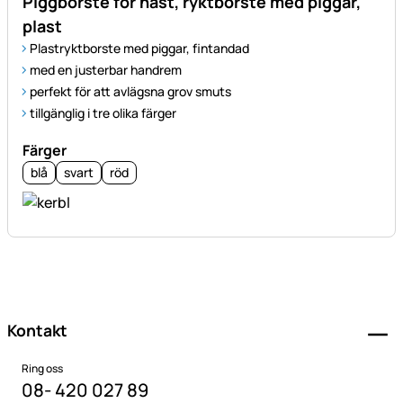
Piggborste för häst, ryktborste med piggar,
plast
Plastryktborste med piggar, fintandad
med en justerbar handrem
perfekt för att avlägsna grov smuts
tillgänglig i tre olika färger
Färger
blå
svart
röd
Sidfot
Kontakt
Ring oss
08- 420 027 89