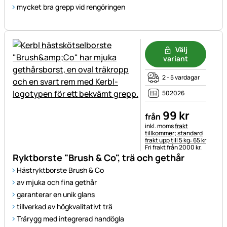
mycket bra grepp vid rengöringen
Välj
variant
2 - 5 vardagar
502026
99
kr
från
Skatteinformation:
inkl. moms
frakt
tillkommer; standard
frakt upp till 5 kg: 65 kr
Fri frakt från 2000 kr.
Ryktborste "Brush & Co", trä och gethår
Hästryktborste Brush & Co
av mjuka och fina gethår
garanterar en unik glans
tillverkad av högkvalitativt trä
Trärygg med integrerad handögla