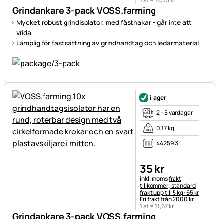
1 st =
18
,
33
kr
Grindankare 3-pack VOSS.farming
Mycket robust grindisolator, med fästhakar - går inte att
vrida
Lämplig för fastsättning av grindhandtag och ledarmaterial
i lager
2 - 5 vardagar
0,17 kg
44259.3
35
kr
Skatteinformation:
inkl. moms
frakt
tillkommer; standard
frakt upp till 5 kg: 65 kr
Fri frakt från 2000 kr.
1 st =
11
,
67
kr
Grindankare 3-pack VOSS.farming