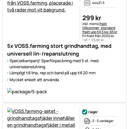
44421.5
299
kr
Skatteinformation:
inkl. moms
frakt
tillkommer; standard
frakt upp till 5 kg: 65 kr
Fri frakt från 2000 kr.
1 st =
59
,
80
kr
5x VOSS.farming stort grindhandtag, med
universell lin-/repanslutning
Specialkampanj! Sparförpackning med 5 st. med
universalanslutning
Lämpligt till lina, rep och band på upp till 20 mm
Mycket enkelt att använda
i lager
2 - 5 vardagar