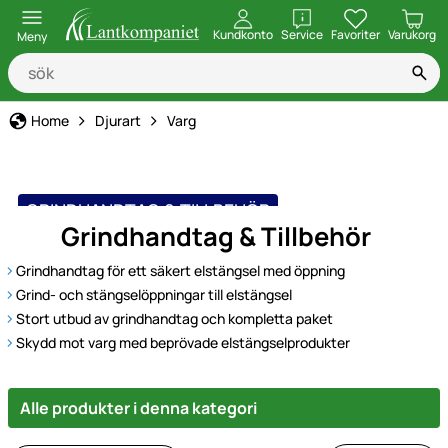
öppna
Kundkonto
Service
Favoriter
Varukorg
Meny
Home
Djurart
Varg
GRINDHANDTAG & TILLBEHÖR
Grindhandtag & Tillbehör
Grindhandtag för ett säkert elstängsel med öppning
Grind- och stängselöppningar till elstängsel
Stort utbud av grindhandtag och kompletta paket
Skydd mot varg med beprövade elstängselprodukter
Alle produkter i denna kategori