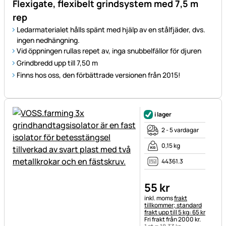
Flexigate, flexibelt grindsystem med 7,5 m
rep
Ledarmaterialet hålls spänt med hjälp av en stålfjäder, dvs.
ingen nedhängning.
Vid öppningen rullas repet av, inga snubbelfällor för djuren
Grindbredd upp till 7,50 m
Finns hos oss, den förbättrade versionen från 2015!
i lager
2 - 5 vardagar
0,15 kg
44361.3
55
kr
Skatteinformation:
inkl. moms
frakt
tillkommer; standard
frakt upp till 5 kg: 65 kr
Fri frakt från 2000 kr.