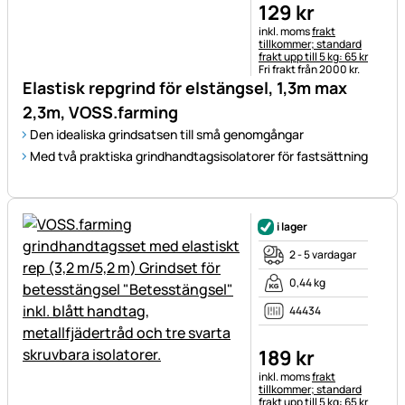
129
kr
Skatteinformation:
inkl. moms
frakt
tillkommer; standard
frakt upp till 5 kg: 65 kr
Fri frakt från 2000 kr.
Elastisk repgrind för elstängsel, 1,3m max
2,3m, VOSS.farming
Den idealiska grindsatsen till små genomgångar
Med två praktiska grindhandtagsisolatorer för fastsättning
i lager
2 - 5 vardagar
0,44 kg
44434
189
kr
Skatteinformation:
inkl. moms
frakt
tillkommer; standard
frakt upp till 5 kg: 65 kr