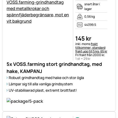
snart åter i
lager
0,56 kg
44399.5
145
kr
Skatteinformation:
inkl. moms
frakt
tillkommer; standard
frakt upp till 5 kg: 65 kr
Fri frakt från 2000 kr.
1 st =
29
kr
5x VOSS.farming stort grindhandtag, med
hake, KAMPANJ
Robust grindhandtag med hake och stor ögla
Lämpar sig till alla vanliga grindsystem
UV-stabiliserad plast, extremt brottfast!