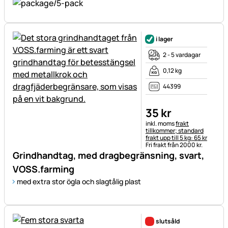
i lager
2 - 5 vardagar
0,12 kg
44399
35
kr
Skatteinformation:
inkl. moms
frakt
tillkommer; standard
frakt upp till 5 kg: 65 kr
Fri frakt från 2000 kr.
Grindhandtag, med dragbegränsning, svart,
VOSS.farming
med extra stor ögla och slagtålig plast
slutsåld