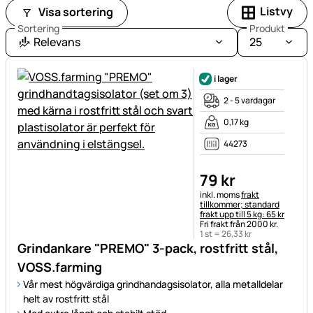
Listvy
Visa sortering
Sortering
Produkt
Relevans
25
i lager
2 - 5 vardagar
0,17 kg
44273
79
kr
Skatteinformation:
inkl. moms
frakt
tillkommer; standard
frakt upp till 5 kg: 65 kr
Fri frakt från 2000 kr.
1 st =
26
,
33
kr
Grindankare "PREMO" 3-pack, rostfritt stål,
VOSS.farming
Vår mest högvärdiga grindhandagsisolator, alla metalldelar
helt av rostfritt stål