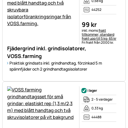
0,68 kg
44252
99
kr
Skatteinformation:
inkl. moms
frakt
tillkommer; standard
frakt upp till 5 kg: 65 kr
Fri frakt från 2000 kr.
Fjädergrind inkl. grindisolatorer,
VOSS.farming
Praktisk grindsats inkl. grindhandtag, förzinkad 5 m
spännfjäder och 2 grindhandtagsisolatorer
i lager
2 - 5 vardagar
0,33 kg
44488