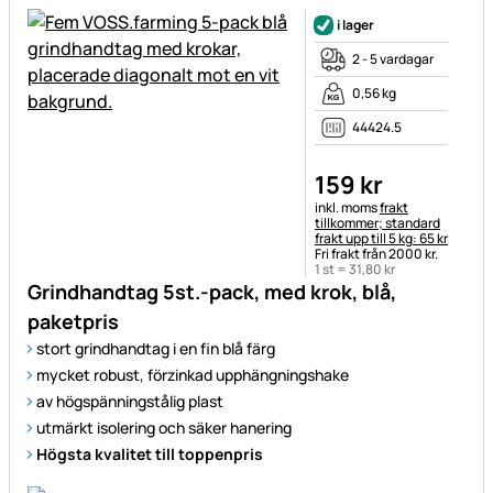
i lager
2 - 5 vardagar
0,56 kg
44424.5
159
kr
Skatteinformation:
inkl. moms
frakt
tillkommer; standard
frakt upp till 5 kg: 65 kr
Fri frakt från 2000 kr.
1 st =
31
,
80
kr
Grindhandtag 5st.-pack, med krok, blå,
paketpris
stort grindhandtag i en fin blå färg
mycket robust, förzinkad upphängningshake
av högspänningstålig plast
utmärkt isolering och säker hanering
Högsta kvalitet till toppenpris