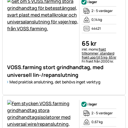
i lager
2 - 5 vardagar
0,14 kg
44421
65
kr
Skatteinformation:
inkl. moms
frakt
tillkommer; standard
frakt upp till 5 kg: 65 kr
Fri frakt från 2000 kr.
VOSS.farming stort grindhandtag, med
universell lin-/repanslutning
Med praktisk anslutning, det behövs inget verktyg
i lager
2 - 5 vardagar
0,67 kg