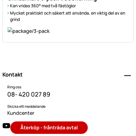
Kan vridas 360° med två fästöglor
Mycket praktiskt och säkert att använda, en viktig del av en
grind
Sidfot
Kontakt
Ring oss
08- 420 027 89
Skicka ett meddelande
Kundcenter
Återköp - frånträda avtal