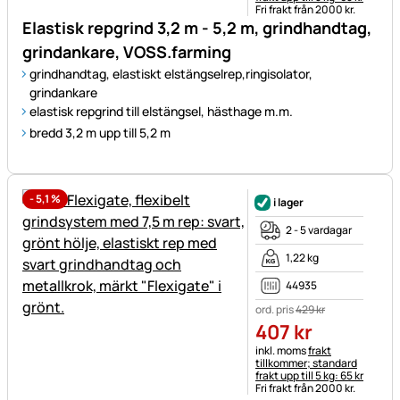
Fri frakt från 2000 kr.
Elastisk repgrind 3,2 m - 5,2 m, grindhandtag,
grindankare, VOSS.farming
grindhandtag, elastiskt elstängselrep,ringisolator,
grindankare
elastisk repgrind till elstängsel, hästhage m.m.
bredd 3,2 m upp till 5,2 m
-
5,1
%
i lager
2 - 5 vardagar
1,22 kg
44935
ord. pris
429
kr
407
kr
Skatteinformation:
inkl. moms
frakt
tillkommer; standard
frakt upp till 5 kg: 65 kr
Fri frakt från 2000 kr.