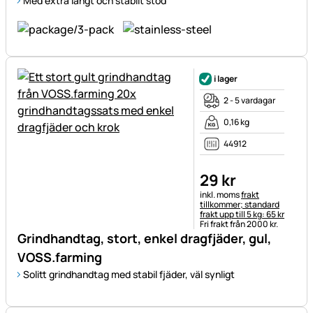
Med extra långt och stabilt stöd
i lager
2 - 5 vardagar
0,16 kg
44912
29
kr
Skatteinformation:
inkl. moms
frakt
tillkommer; standard
frakt upp till 5 kg: 65 kr
Fri frakt från 2000 kr.
Grindhandtag, stort, enkel dragfjäder, gul,
VOSS.farming
Solitt grindhandtag med stabil fjäder, väl synligt