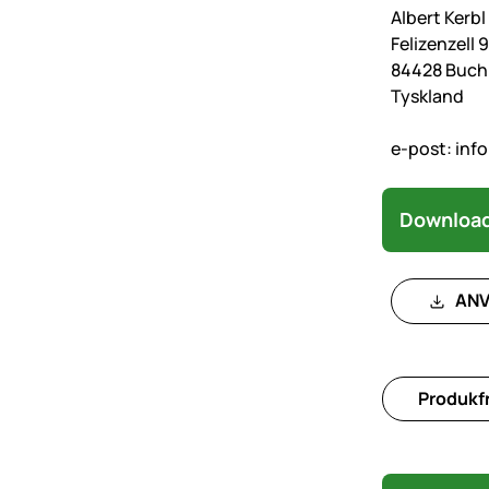
Albert Kerb
Felizenzell 9
84428 Buc
Tyskland
e-post:
inf
Download
ANV
Produkfr