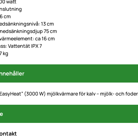
000 watt
anslutning
86 cm
edsänkningsnivå: 13 cm
 nedsänkningsdjup 75 cm
värmeelement: ca 16 cm
ss: Vattentät IPX 7
,7 kg
nnehåller
”EasyHeat” (3000 W) mjölkvärmare för kalv – mjölk- och foder
re
kontakt