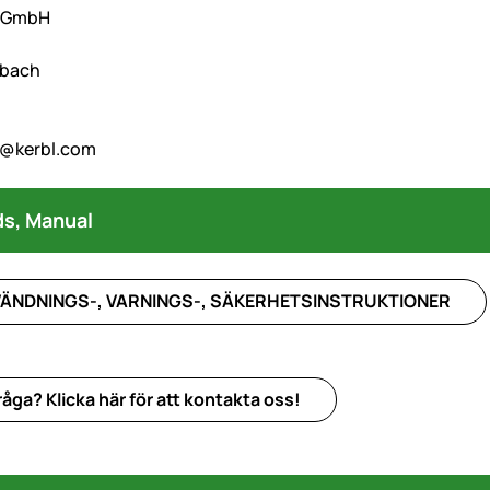
l GmbH
hbach
o@kerbl.com
s, Manual
ÄNDNINGS-, VARNINGS-, SÄKERHETSINSTRUKTIONER
åga? Klicka här för att kontakta oss!