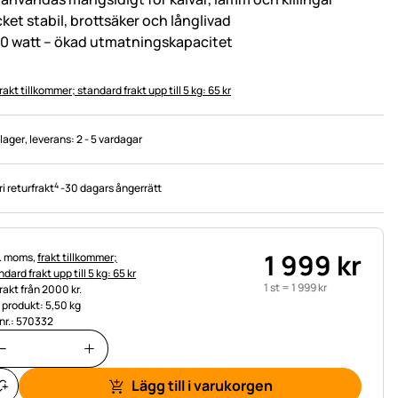
ket stabil, brottsäker och långlivad
0 watt – ökad utmatningskapacitet
rakt tillkommer; standard frakt upp till 5 kg: 65 kr
 lager
, leverans:
2 - 5 vardagar
4
ri returfrakt
-
30 dagars ångerrätt
1 999
kr
tteinformation:
l. moms,
frakt tillkommer;
dard frakt upp till 5 kg: 65 kr
1 st =
1 999
kr
frakt från 2000 kr.
t produkt: 5,50 kg
.nr.: 570332
Lägg till i varukorgen