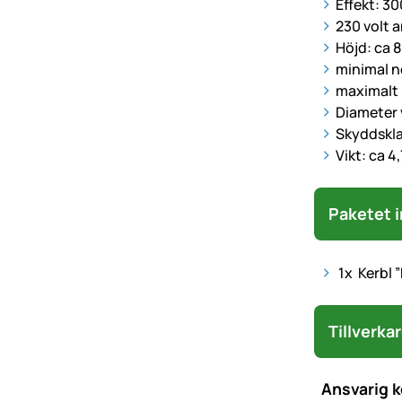
Effekt: 3
230 volt 
Höjd: ca 
minimal n
maximalt
Diameter 
Skyddskla
Vikt: ca 4
Paketet i
1x Kerbl 
Tillverka
Ansvarig 