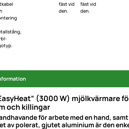
nformation
EasyHeat” (3000 W) mjölkvärmare för
m och killingar
handhavande för arbete med en hand, samt
t av polerat, gjutet aluminium är den enk