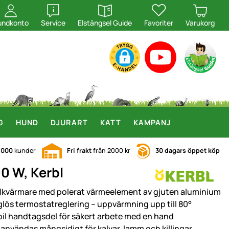
öppna
öppna
undkonto
Service
Elstängsel Guide
Favoriter
Varukorg
G
HUND
DJURART
KATT
KAMPANJ
.000
kunder
Fri frakt
från 2000 kr
30 dagars öppet köp
0 W, Kerbl
lkvärmare med polerat värmeelement av gjuten aluminium
glös termostatreglering – uppvärmning upp till 80°
bil handtagsdel för säkert arbete med en hand
 användas mångsidigt för kalvar, lamm och killingar