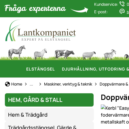
Kundservice:
0
E-post:
s
ELSTÄNGSEL
DJURHÅLLNING, UTFODRING 
Hem, gård & stall
Home
...
Maskiner, verktyg & teknik
Doppvärmare & 
Doppvär
HEM, GÅRD & STALL
Produktgaler
Hem & Trädgård
Trädgårdsstängsel, Gärde &