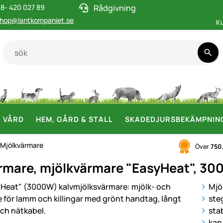
8- 420 027 89
Rådgivning
hop@lantkompaniet.se
K
& VÅRD
HEM, GÅRD & STALL
SKADEDJURSBEKÄMPNIN
Mjölkvärmare
Över
750
mare, mjölkvärmare "EasyHeat", 300
i
Mjö
ste
sta
kan