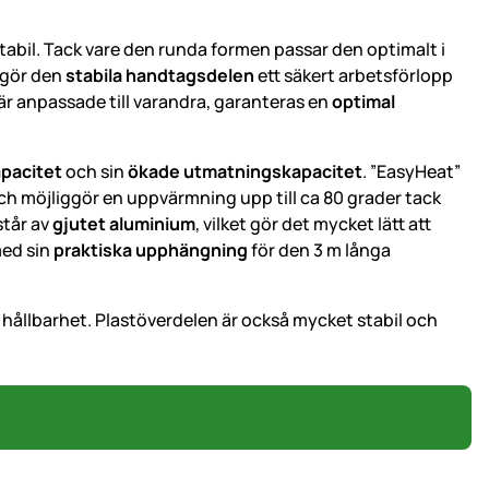
abil. Tack vare den runda formen passar den optimalt i
ggör den
stabila handtagsdelen
ett säkert arbetsförlopp
 anpassade till varandra, garanteras en
optimal
pacitet
och
sin
ökade utmatningskapacitet
. ”EasyHeat”
ch möjliggör en uppvärmning upp till ca 80 grader tack
står av
gjutet aluminium
, vilket gör det mycket lätt att
med sin
praktiska upphängning
för den 3 m långa
 hållbarhet. Plastöverdelen är också mycket stabil och