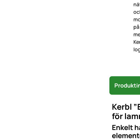
Produkti
Kerbl ”
för lam
Enkelt 
elemente