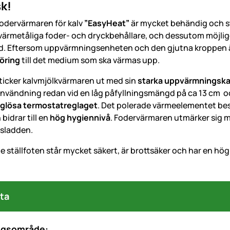
k!
fodervärmaren för kalv
”EasyHeat”
är mycket behändig och st
a värmetåliga foder- och dryckbehållare, och dessutom möjli
. Eftersom uppvärmningsenheten och den gjutna kroppen är
öring
till det medium som ska värmas upp.
icker kalvmjölkvärmaren ut med sin
starka uppvärmningska
 användning redan vid en låg påfyllningsmängd på ca 13 cm o
glösa termostatreglaget
. Det polerade värmeelementet be
bidrar till en
hög hygiennivå
. Fodervärmaren utmärker sig 
sladden.
 ställfoten står mycket säkert, är brottsäker och har en hög
ta
ngsområde: