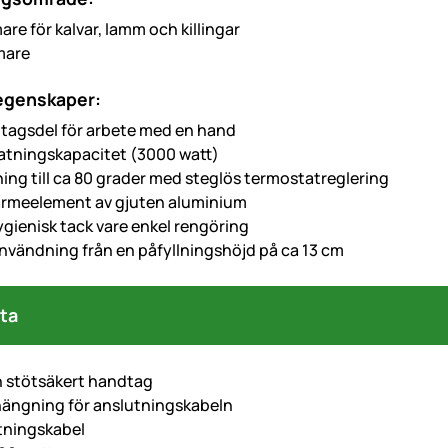
re för kalvar, lamm och killingar
mare
 egenskaper:
agsdel för arbete med en hand
tningskapacitet (3000 watt)
ng till ca 80 grader med steglös termostatreglering
ärmeelement av gjuten aluminium
gienisk tack vare enkel rengöring
användning från en påfyllningshöjd på ca 13 cm
ta
h stötsäkert handtag
ängning för anslutningskabeln
tningskabel