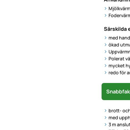
Mjölkvärma
Fodervär
Särskilda
med handt
ökad utma
Uppvärmni
Polerat v
mycket hy
redo för 
Snabbfak
brott- oc
med upph
3 m anslu