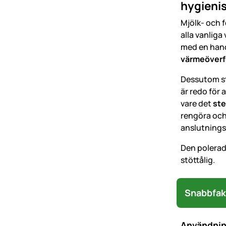
hygienis
Mjölk- och 
alla vanlig
med en hand
värmeöverf
Dessutom st
är redo för
vare det
ste
rengöra och 
anslutnings
Den polerade
stöttålig.
Snabbfak
Användni