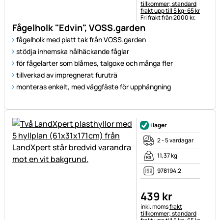
tillkommer; standard
frakt upp till 5 kg: 65 kr
Fri frakt från 2000 kr.
Fågelholk "Edvin", VOSS.garden
fågelholk med platt tak från VOSS.garden
stödja
inhemska hålhäckande fåglar
för fågelarter som blåmes, talgoxe och många fler
tillverkad av impregnerat furuträ
monteras enkelt
, med väggfäste för upphängning
i lager
2 - 5 vardagar
11,37 kg
978194.2
439
kr
Skatteinformation:
inkl. moms
frakt
tillkommer; standard