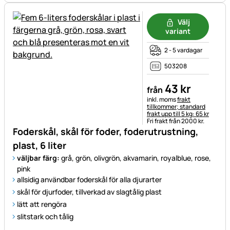
Välj
variant
2 - 5 vardagar
503208
43
kr
från
Skatteinformation:
inkl. moms
frakt
tillkommer; standard
frakt upp till 5 kg: 65 kr
Fri frakt från 2000 kr.
Foderskål, skål för foder, foderutrustning,
plast, 6 liter
väljbar färg:
grå, grön, olivgrön, akvamarin, royalblue, rose,
pink
allsidig användbar foderskål för alla djurarter
skål för djurfoder, tillverkad av slagtålig plast
lätt att rengöra
slitstark och tålig