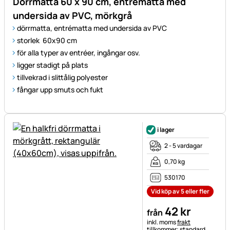
Dörrmatta 60 x 90 cm, entrématta med
undersida av PVC, mörkgrå
dörrmatta, entrématta med undersida av PVC
storlek 60x90 cm
för alla typer av entréer, ingångar osv.
ligger stadigt på plats
tillvekrad i slittålig polyester
fångar upp smuts och fukt
i lager
2 - 5 vardagar
0,70 kg
530170
Vid köp av 5 eller fler
42
kr
från
Skatteinformation:
inkl. moms
frakt
tillkommer; standard