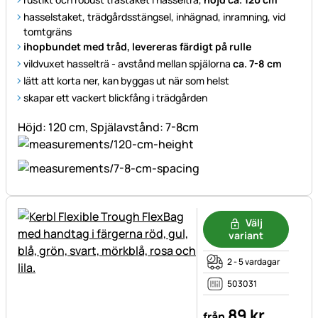
hasselstaket, trädgårdsstängsel, inhägnad, inramning, vid
tomtgräns
ihopbundet med tråd, levereras färdigt på rulle
vildvuxet hasselträ - avstånd mellan spjälorna
ca. 7-8 cm
lätt att korta ner, kan byggas ut när som helst
skapar ett vackert blickfång i trädgården
Höjd: 120 cm, Spjälavstånd: 7-8cm
Välj
variant
2 - 5 vardagar
503031
89
kr
från