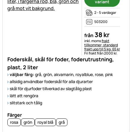
variant
2 - 5 vardagar
503200
38
kr
från
Skatteinformation:
inkl. moms
frakt
tillkommer; standard
frakt upp till 5 kg: 65 kr
Fri frakt från 2000 kr.
Foderskål, skål för foder, foderutrustning,
plast, 2 liter
väljbar färg:
grå, grön, akvamarin, royalblue, rose, pink
allsidig användbar foderskål för alla djurarter
skål för djurfoder tillverkad av slagtålig plast
lätt att rengöra
slitstark och tålig
Färger
rosa
grön
royal blå
grå