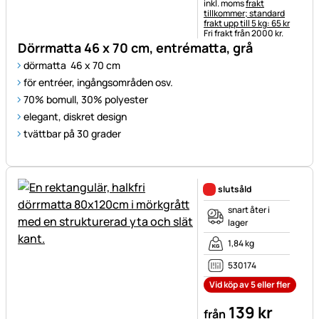
Skatteinformation:
inkl. moms
frakt
tillkommer; standard
frakt upp till 5 kg: 65 kr
Fri frakt från 2000 kr.
Dörrmatta 46 x 70 cm, entrématta, grå
dörmatta 46 x 70 cm
för entréer, ingångsområden osv.
70% bomull, 30% polyester
elegant, diskret design
tvättbar på 30 grader
slutsåld
snart åter i
lager
1,84 kg
530174
Vid köp av 5 eller fler
139
kr
från