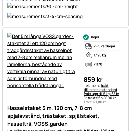
i lager
2 - 5 vardagar
17,98 kg
71170
859
kr
Skatteinformation:
inkl. moms
frakt
tillkommer; standard
frakt upp till 5 kg: 65 kr
Fri frakt från 2000 kr.
1 m =
171
,
80
kr
Hasselstaket 5 m, 120 cm, 7-8 cm
spjälavstånd, trästaket, spjälstaket,
hasselträ, VOSS.garden
rustikt och robust trästaket i hasselträ,
höjd ca. 120 cm