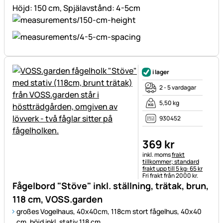
Höjd: 150 cm, Spjälavstånd: 4-5cm
i lager
2 - 5 vardagar
5,50 kg
930452
369
kr
Skatteinformation:
inkl. moms
frakt
tillkommer; standard
frakt upp till 5 kg: 65 kr
Fri frakt från 2000 kr.
Fågelbord "Stöve" inkl. ställning, trätak, brun,
118 cm, VOSS.garden
großes Vogelhaus, 40x40cm, 118cm
stort fågelhus, 40x40
cm, höjd inkl. stativ 118 cm