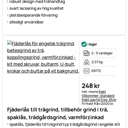
robust design med trähandtag
svart lackering av hög kvalitet
platsbesparande förvaring
allsidigt användbar
i lager
2 - 5 vardagar
2,07 kg
69772
248
kr
Skatteinformation:
inkl. moms
frakt
tillkommer; standard
frakt upp till 5 kg: 65 kr
Fri frakt från 2000 kr.
Fjäderlås till trägrind, tillbehör grind i trä,
spaklås, trädgårdsgrind, varmförzinkad
spaklås, fjäderlås till trägrind typ trädgårdsgrind i engelsk stil