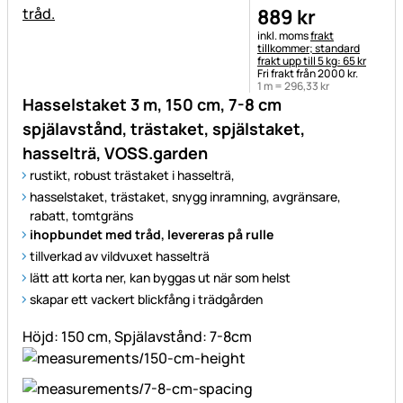
889
kr
Skatteinformation:
inkl. moms
frakt
tillkommer; standard
frakt upp till 5 kg: 65 kr
Fri frakt från 2000 kr.
1 m =
296
,
33
kr
Hasselstaket 3 m, 150 cm, 7-8 cm
spjälavstånd, trästaket, spjälstaket,
hasselträ, VOSS.garden
rustikt, robust trästaket i hasselträ,
hasselstaket, trästaket, snygg inramning, avgränsare,
rabatt, tomtgräns
ihopbundet med tråd, levereras på rulle
tillverkad av vildvuxet hasselträ
lätt att korta ner, kan byggas ut när som helst
skapar ett vackert blickfång i trädgården
Höjd: 150 cm, Spjälavstånd: 7-8cm