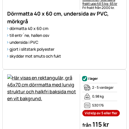
frakt upp till 5 kg: 65 kr
Fri frakt från 2000 kr.
Dörrmatta 40 x 60 cm, undersida av PVC,
mörkgrå
dörmatta 40 x 60 cm
till entr´ne, hallen osv
undersida i PVC
gjort i slitstark polyester
skyddar mot smuts och fukt
i lager
2 - 5 vardagar
0,98 kg
530176
Vid köp av 5 eller fler
115
kr
från