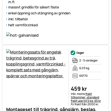
m.fl.
massivt grindlås för säkert fäste
enkel öppning och stängning av grinden
inkl. tillbehör
helt varmförzinkad
i lager
2 - 5 vardagar
6,03 kg
69770
459
kr
Skatteinformation:
inkl. moms
frakt
tillkommer; standard
frakt upp till 5 kg: 65 kr
Fri frakt från 2000 kr.
Montageset till trägrind, gångjärn, beslag,