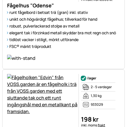
Fågelhus "Odense"
runt fågelbord i betsat trä (gran) inkl. stativ
unikt och högvärdigt fågelhus; tillverkad för hand
robust, pulverlackerad stolpe av metall
elegant tak i förzinkad metall skyddar bra mot regn och snö
tidlöst vacker i stiligt, mörkt utförande
FSC® märkt träprodukt
i lager
2 - 5 vardagar
1,30 kg
933029
198
kr
Skatteinformation:
inkl. moms
frakt