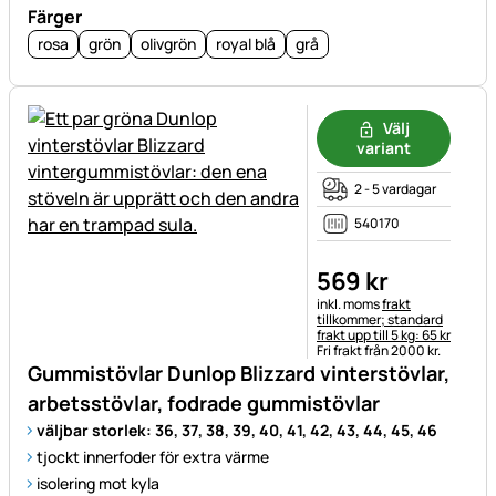
Färger
rosa
grön
olivgrön
royal blå
grå
Välj
variant
2 - 5 vardagar
540170
569
kr
Skatteinformation:
inkl. moms
frakt
tillkommer; standard
frakt upp till 5 kg: 65 kr
Fri frakt från 2000 kr.
Gummistövlar Dunlop Blizzard vinterstövlar,
arbetsstövlar, fodrade gummistövlar
väljbar storlek: 36, 37, 38, 39, 40, 41, 42, 43, 44, 45, 46
tjockt innerfoder för extra värme
isolering mot kyla