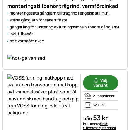
monteringstillbehör trägrind, varmförzinkad
monteringssats gångjärn till trägrind i engelsk stil m.fl.
solida gångjärn för säkert fäste
gängstång för justering av lutningsvinkeln (nedre gångjärn)
inkl. tillbehör
helt varmförzinkad
Välj
variant
2 - 5 vardagar
520280
53
kr
från
Skatteinformation:
inkl. moms
frakt
tillkommer; standard