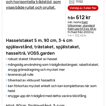
71152
Vid köp av 3 eller fler
612
kr
från
Skatteinformation:
inkl. moms
frakt
tillkommer; standard
frakt upp till 5 kg: 65 kr
Fri frakt från 2000 kr.
1 m =
122
,
40
kr
Hasselstaket 5 m, 90 cm, 3-4 cm
spjälavstånd, trästaket, spjälstaket,
hasselträ, VOSS.garden
robust staket tillverkat av hassel
mångsidig användning som trädgårdsstängsel, rabattstaket,
snygg gränsdragning och mycket mer
levereras på rulle
tillverkad av vildvuxet hasselträ
kan förkortas mycket enkelt och kan kompletteras när som
helst
snygga upp din trädgård med detta vackra blickfång
Höjd: 90cm, Spjälavstånd: 3-4cm