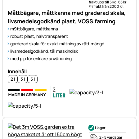
frakt upp till 5 kg: 65 kr
Fri frakt från 2000 kr.
Måttbägare, måttkanna med graderad skala,
livsmedelsgodkänd plast, VOSS.farming
m9ttbägare, måttkanna
robust plast, halvtransparent
garderad skala för exakt mätning av rätt mängd
livsmedeslgodkänd, tål maskindisk
med pip för enklare användning
Innehåll
2 l
3 l
5 l
i lager
2 - 5 vardagar