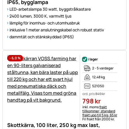
IP65, bygglampa
LED-arbetslampa 30 watt, byggstrålkastare
2400 lumen, 3000 K, varmvitt ljus
lämplig för inomhus- och utomhusbruk
inklusive 1 meter anslutningskabel och robust stativ
dammtät och stänkskyddad (IP65)
-
6,0
%
i lager
2 - 5 vardagar
12,48 kg
521050
ord. pris
849
kr
798
kr
Skatteinformation:
inkl. moms
frakt
tillkommer; standard
frakt upp till 5 kg: 65 kr
Fri frakt från 2000 kr.
Skottkärra, 100 liter, 250 kg max last,