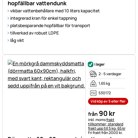
hopfällbar vattendunk
vikbar vattenbehållare med 10 liters kapacitet
integrerad kran för enkel tappning
platsbesparande hopfällbar för transport
tillverkad av robust LDPE
låg vikt
i lager
2 - 5 vardagar
1,65 kg
530172
Vid köp av 5 eller fler
90
kr
från
Skatteinformation:
inkl. moms
frakt
tillkommer; standard
frakt upp till 5 kg: 65 kr
Fri frakt från 2000 kr.