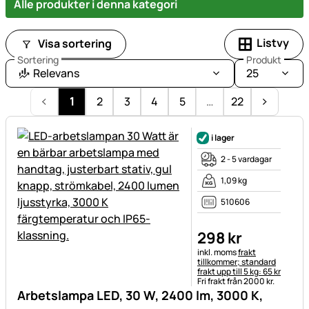
Alle produkter i denna kategori
Listvy
Visa sortering
Sortering
Produkt
Relevans
25
1
2
3
4
5
…
22
i lager
2 - 5 vardagar
1,09 kg
510606
298
kr
Skatteinformation:
inkl. moms
frakt
tillkommer; standard
frakt upp till 5 kg: 65 kr
Fri frakt från 2000 kr.
Arbetslampa LED, 30 W, 2400 lm, 3000 K,