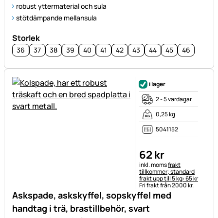
robust yttermaterial och sula
stötdämpande mellansula
Storlek
36
37
38
39
40
41
42
43
44
45
46
i lager
2 - 5 vardagar
0,25 kg
5041152
62
kr
Skatteinformation:
inkl. moms
frakt
tillkommer; standard
frakt upp till 5 kg: 65 kr
Fri frakt från 2000 kr.
Askspade, askskyffel, sopskyffel med
handtag i trä, brastillbehör, svart