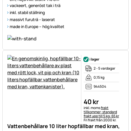
vackeert, generöst tak i trä
inkl. stabil ställning
massivt furuträ - laserat
made in Europe – hög kvalitet
i lager
2 - 5 vardagar
0,15 kg
944504
40
kr
Skatteinformation:
inkl. moms
frakt
tillkommer; standard
frakt upp till 5 kg: 65 kr
Fri frakt från 2000 kr.
Vattenbehållare 10 liter hopfällbar med kran,