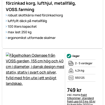
förzinkad korg, lufthjul, metallfälg,
VOSS.farming
robust skottkärra med förzinkad korg
luftfyllt däck på metallfälg
100 liters kapacitet
max last 250 kg
ergonomikst utformade skalmar
i lager
2 - 5 vardagar
4,24 kg
930125
749
kr
Skatteinformation:
inkl. moms
frakt
tillkommer; standard
frakt upp till 5 kg: 65 kr
Fri frakt från 2000 kr.