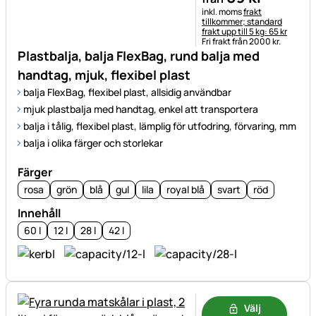
Skatteinformation:
inkl. moms
frakt
tillkommer; standard
frakt upp till 5 kg: 65 kr
Fri frakt från 2000 kr.
Plastbalja, balja FlexBag, rund balja med
handtag, mjuk, flexibel plast
balja FlexBag, flexibel plast, allsidig användbar
mjuk plastbalja med handtag, enkel att transportera
balja i tålig, flexibel plast, lämplig för utfodring, förvaring, mm
balja i olika färger och storlekar
Färger
rosa
grön
blå
gul
lila
royal blå
svart
röd
Innehåll
60 l
12 l
28 l
42 l
Välj