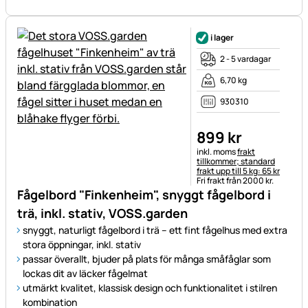
i lager
2 - 5 vardagar
6,70 kg
930310
899
kr
Skatteinformation:
inkl. moms
frakt
tillkommer; standard
frakt upp till 5 kg: 65 kr
Fri frakt från 2000 kr.
Fågelbord "Finkenheim", snyggt fågelbord i
trä, inkl. stativ, VOSS.garden
snyggt, naturligt fågelbord i trä – ett fint fågelhus med extra
stora öppningar, inkl. stativ
passar överallt, bjuder på plats för många småfåglar som
lockas dit av läcker fågelmat
utmärkt kvalitet, klassisk design och funktionalitet i stilren
kombination