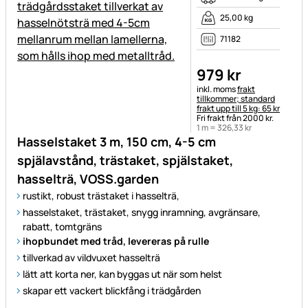
25,00 kg
71182
979
kr
Skatteinformation:
inkl. moms
frakt
tillkommer; standard
frakt upp till 5 kg: 65 kr
Fri frakt från 2000 kr.
1 m =
326
,
33
kr
Hasselstaket 3 m, 150 cm, 4-5 cm
spjälavstånd, trästaket, spjälstaket,
hasselträ, VOSS.garden
rustikt, robust trästaket i hasselträ,
hasselstaket, trästaket, snygg inramning, avgränsare,
rabatt, tomtgräns
ihopbundet med tråd, levereras på rulle
tillverkad av vildvuxet hasselträ
lätt att korta ner, kan byggas ut när som helst
skapar ett vackert blickfång i trädgården