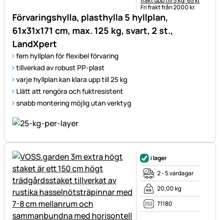
frakt upp till 5 kg: 65 kr
Fri frakt från 2000 kr.
Förvaringshylla, plasthylla 5 hyllplan,
61x31x171 cm, max. 125 kg, svart, 2 st.,
LandXpert
fem hyllplan för flexibel förvaring
tillverkad av robust PP-plast
varje hyllplan kan klara upp till 25 kg
Llätt att rengöra och fuktresistent
snabb montering möjlig utan verktyg
i lager
2 - 5 vardagar
20,00 kg
71180