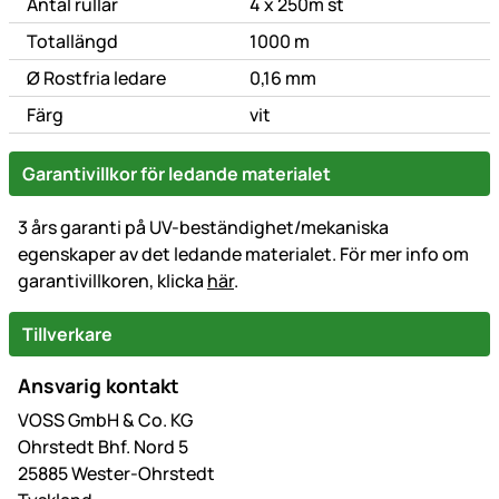
Antal rullar
4 x 250m st
Totallängd
1000 m
Ø Rostfria ledare
0,16 mm
Färg
vit
Garantivillkor för ledande materialet
3 års garanti på UV-beständighet/mekaniska
egenskaper av det ledande materialet. För mer info om
garantivillkoren, klicka
här
.
Tillverkare
Ansvarig kontakt
VOSS GmbH & Co. KG
Ohrstedt Bhf. Nord 5
25885 Wester-Ohrstedt