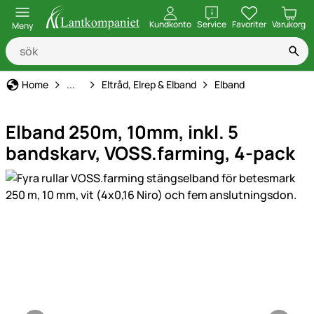
öppna
Kundkonto
Service
Favoriter
Varukorg
Meny
Elstängsel
Home
...
Eltråd, Elrep & Elband
Elband
Elband 250m, 10mm, inkl. 5
bandskarv, VOSS.farming, 4-pack
Produktgaleri