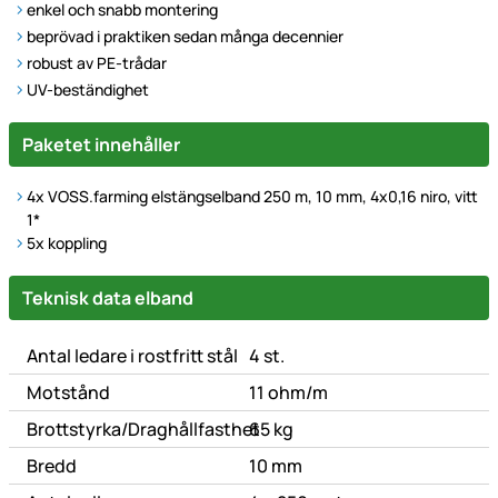
enkel och snabb montering
beprövad i praktiken sedan många decennier
robust av PE-trådar
UV-beständighet
Paketet innehåller
4x VOSS.farming elstängselband 250 m, 10 mm, 4x0,16 niro, vitt
1*
5x koppling
Technische Daten
Teknisk data elband
Antal ledare i rostfritt stål
4 st.
Motstånd
11 ohm/m
Brottstyrka/Draghållfasthet
65 kg
Bredd
10 mm