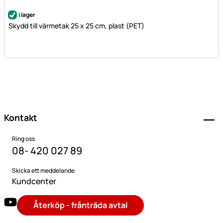
i lager
Skydd till värmetak 25 x 25 cm, plast (PET)
Sidfot
Kontakt
Ring oss
08- 420 027 89
Skicka ett meddelande
Kundcenter
Återköp - frånträda avtal