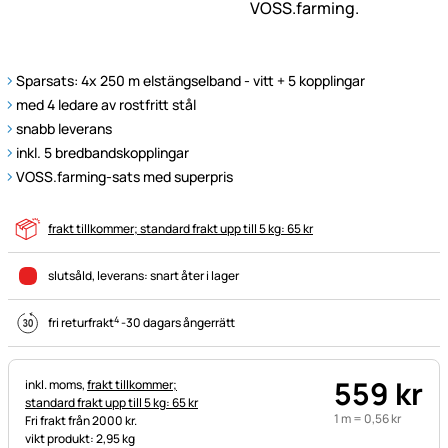
Sparsats: 4x 250 m elstängselband - vitt + 5 kopplingar
med 4 ledare av rostfritt stål
snabb leverans
inkl. 5 bredbandskopplingar
VOSS.farming-sats med superpris
frakt tillkommer; standard frakt upp till 5 kg: 65 kr
slutsåld
, leverans:
snart åter i lager
4
fri returfrakt
-
30 dagars ångerrätt
559
kr
Skatteinformation:
inkl. moms,
frakt tillkommer;
standard frakt upp till 5 kg: 65 kr
1 m =
0
,
56
kr
Fri frakt från 2000 kr.
vikt produkt: 2,95 kg