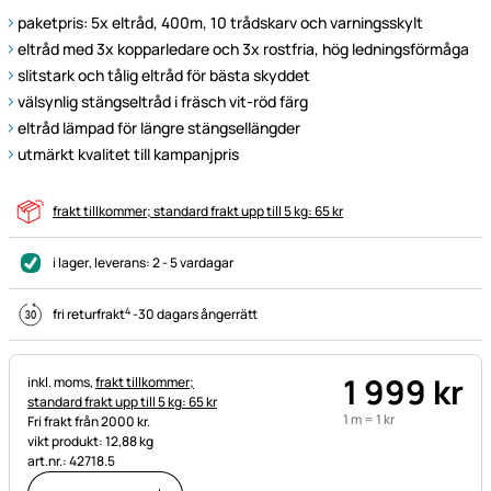
paketpris: 5x eltråd, 400m, 10 trådskarv och varningsskylt
eltråd med 3x kopparledare och 3x rostfria, hög ledningsförmåga
slitstark och tålig eltråd för bästa skyddet
välsynlig stängseltråd i fräsch vit-röd färg
eltråd lämpad för längre stängsellängder
utmärkt kvalitet till kampanjpris
frakt tillkommer; standard frakt upp till 5 kg: 65 kr
i lager
, leverans:
2 - 5 vardagar
4
fri returfrakt
-
30 dagars ångerrätt
1 999
kr
Skatteinformation:
inkl. moms,
frakt tillkommer;
standard frakt upp till 5 kg: 65 kr
1 m =
1
kr
Fri frakt från 2000 kr.
vikt produkt: 12,88 kg
art.nr.: 42718.5