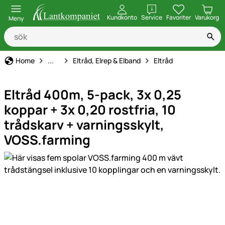
öppna
Kundkonto
Service
Favoriter
Varukorg
Meny
Elstängsel
Home
...
Eltråd, Elrep & Elband
Eltråd
Eltråd 400m, 5-pack, 3x 0,25
koppar + 3x 0,20 rostfria, 10
trådskarv + varningsskylt,
VOSS.farming
Produktgaleri