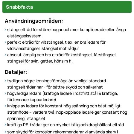
Snabbfakta
Användningsområden:
stängseltråd för större hagar och mer komplicerade eller långa
elstängselsystem
perfekt eltråd för viltstängsel, t ex. en bra ledare för
vildsvinsstängsel, stängsel mot rådjur
absolut lämplig och bra eltråd för kostängsel, fårstängsel,
stängsel för svin, getter, höns m fl.
Detaljer:
tydligen högre ledningsförmåga än vanliga standard
stängseltrådar har - för bättre skydd och säkerhet
högvärdiga ledare (kraftiga ledare i rostfritt stål & kraftiga,
förtennade kopparledare)
knippe av ledare för konstant hög spänning och bäst möjligt
strömflöde – vardera två ihopkopplade ledare ger konstant hög
spänning i stängslet
kraftiga PE-trådar ger en mycket tålig och draghållfast eltråd
som skydd för korrosion rekommenderar vi använda skarv i