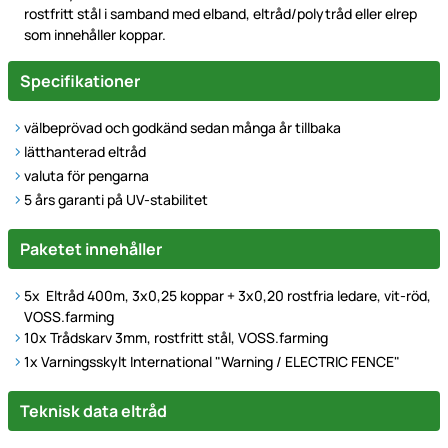
rostfritt stål i samband med elband, eltråd/polytråd eller elrep
som innehåller koppar.
Specifikationer
välbeprövad och godkänd sedan många år tillbaka
lätthanterad eltråd
valuta för pengarna
5 års garanti på UV-stabilitet
Paketet innehåller
5x Eltråd 400m, 3x0,25 koppar + 3x0,20 rostfria ledare, vit-röd,
VOSS.farming
10
x Trådskarv 3mm, rostfritt stål, VOSS.farming
1x Varningsskylt International "Warning / ELECTRIC FENCE"
Technische Daten
Teknisk data eltråd