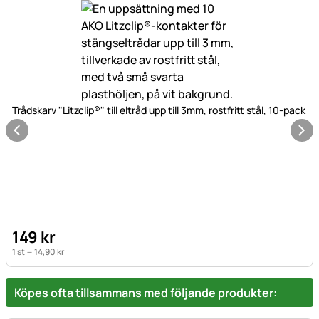
Trådskarv "Litzclip®" till eltråd upp till 3mm, rostfritt stål, 10-pack
149
kr
1 st =
14
,
90
kr
Köpes ofta tillsammans med följande produkter: