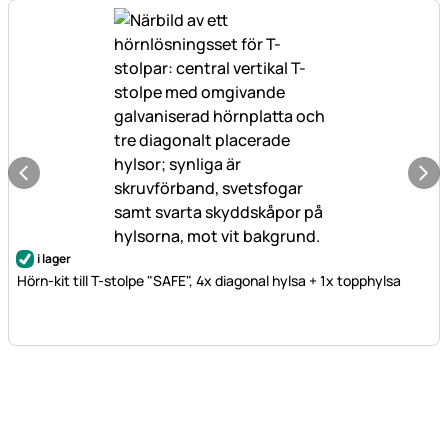
i lager
Hörn-kit till T-stolpe "SAFE", 4x diagonal hylsa + 1x topphylsa
Sidfot