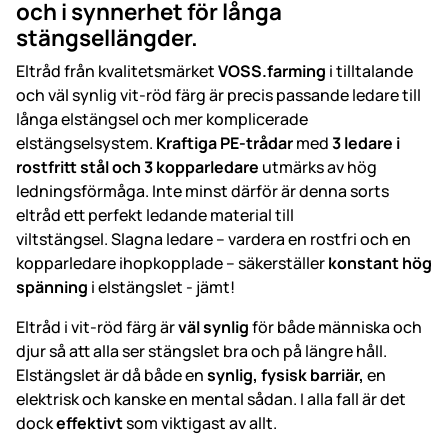
och i synnerhet för långa
stängsellängder.
Eltråd från kvalitetsmärket
VOSS.farming
i tilltalande
och väl synlig vit-röd färg är precis passande ledare till
långa elstängsel och mer komplicerade
elstängselsystem.
Kraftiga PE-trådar
med
3 ledare i
rostfritt stål och 3 kopparledare
utmärks av hög
ledningsförmåga. Inte minst därför är denna sorts
eltråd ett perfekt ledande material till
viltstängsel. Slagna ledare – vardera en rostfri och en
kopparledare ihopkopplade – säkerställer
konstant hög
spänning
i elstängslet - jämt!
Eltråd i vit-röd färg är
väl synlig
för både människa och
djur så att alla ser stängslet bra och på längre håll.
Elstängslet är då både en
synlig, fysisk barriär,
en
elektrisk och kanske en mental sådan. I alla fall är det
dock
effektivt
som viktigast av allt.