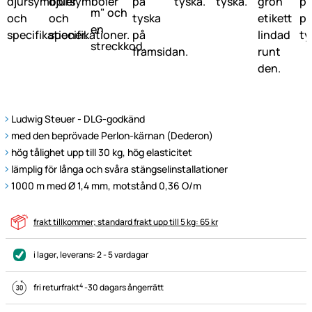
Ludwig Steuer - DLG-godkänd
med den beprövade Perlon-kärnan (Dederon)
hög tålighet upp till 30 kg, hög elasticitet
lämplig för långa och svåra stängselinstallationer
1000 m med Ø 1,4 mm, motstånd 0,36 O/m
frakt tillkommer; standard frakt upp till 5 kg: 65 kr
i lager
, leverans:
2 - 5 vardagar
4
fri returfrakt
-
30 dagars ångerrätt