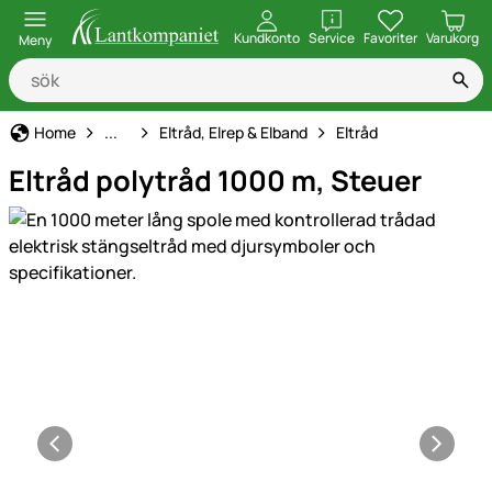
öppna
Kundkonto
Service
Favoriter
Varukorg
Meny
Elstängsel
Home
...
Eltråd, Elrep & Elband
Eltråd
Eltråd polytråd 1000 m, Steuer
Produktgaleri