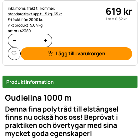
619
kr
Skatteinformation:
inkl. moms,
frakt tillkommer;
standard frakt upp till 5 kg: 65 kr
1 m =
0
,
62
kr
Fri frakt från 2000 kr.
vikt produkt: 5,04 kg
art.nr.: 42380
Lägg till i varukorgen
Produktinformation
Gudielina 1000 m
Denna fina polytråd till elstängsel
finns nu också hos oss! Beprövat i
praktiken och övertygar med sina
mycket goda egenskaper!