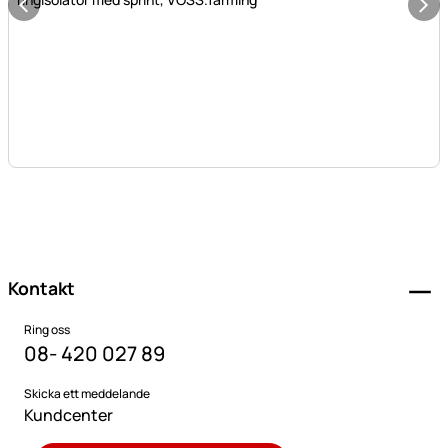
Sidfot
Kontakt
Ring oss
08- 420 027 89
Skicka ett meddelande
Kundcenter