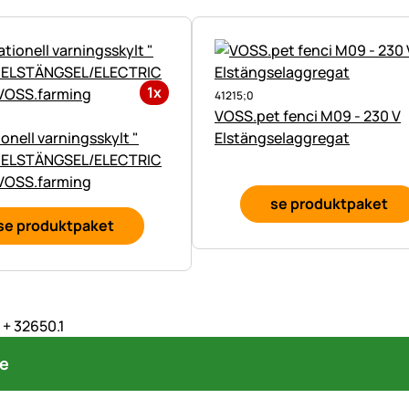
1x
41215;0
VOSS.pet fenci M09 - 230 V
ionell varningsskylt "
Elstängselaggregat
 ELSTÄNGSEL/ELECTRIC
FENCE", VOSS.farming
se produktpaket
se produktpaket
 + 32650.1
re