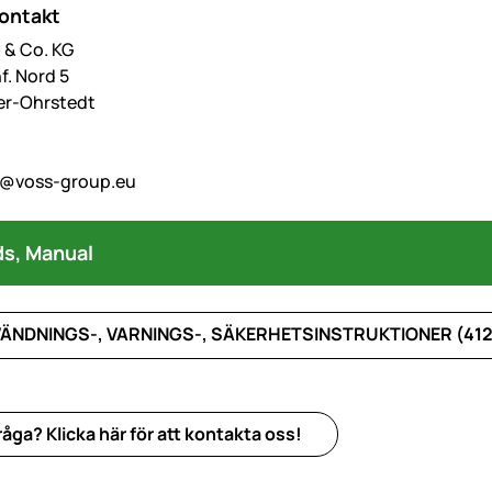
kontakt
& Co. KG
f. Nord 5
er-Ohrstedt
o@voss-group.eu
s, Manual
ÄNDNINGS-, VARNINGS-, SÄKERHETSINSTRUKTIONER (412
åga? Klicka här för att kontakta oss!