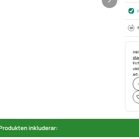
i
f
Ska
ink
stan
Fri 
vik
art.
Produkten inkluderar: