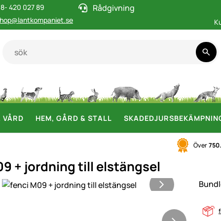
8- 420 027 89
Rådgivning
hop@lantkompaniet.se
K
& VÅRD
HEM, GÅRD & STALL
SKADEDJURSBEKÄMPNIN
Över
750
9 + jordning till elstängsel
i
Bundl
f