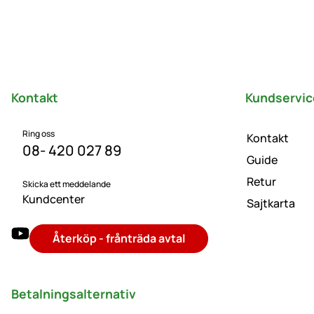
Sidfot
Kontakt
Kundservic
Ring oss
Kontakt
08- 420 027 89
Guide
Retur
Skicka ett meddelande
Kundcenter
Sajtkarta
Återköp - frånträda avtal
Betalningsalternativ