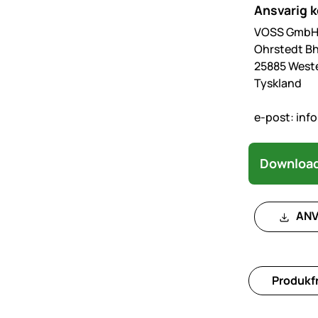
Ansvarig 
VOSS GmbH 
Ohrstedt Bh
25885 West
Tyskland
e-post:
inf
Download
ANV
Produkfr