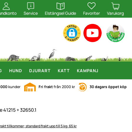
öppna
öppna
undkonto
Service
Elstängsel Guide
Favoriter
Varukorg
G
HUND
DJURART
KATT
KAMPANJ
.000
kunder
Fri frakt
från 2000 kr
30 dagars öppet köp
e 41215 + 32650.1
rakt tillkommer; standard frakt upp till 5 kg: 65 kr