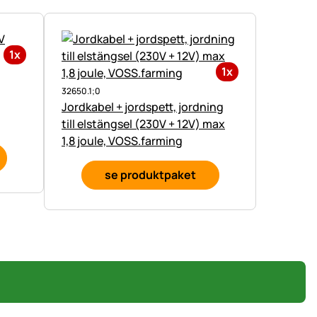
1x
1x
32650.1;0
Jordkabel + jordspett, jordning
till elstängsel (230V + 12V) max
1,8 joule, VOSS.farming
se produktpaket