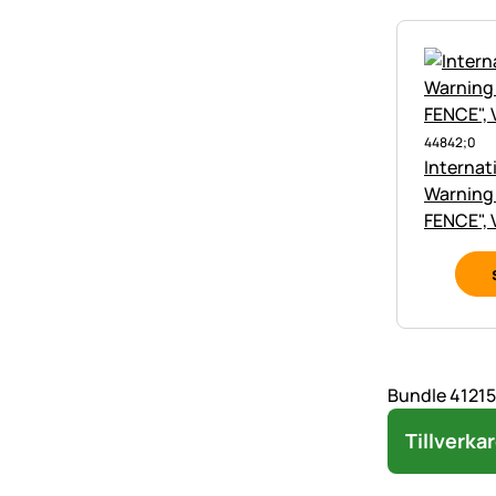
44842;0
Internat
Warning
Bundle 41215
Tillverka