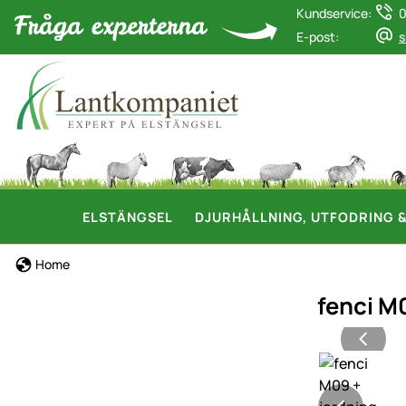
Kundservice:
0
E-post:
s
ELSTÄNGSEL
DJURHÅLLNING, UTFODRING 
Home
fenci M0
Produktgaler