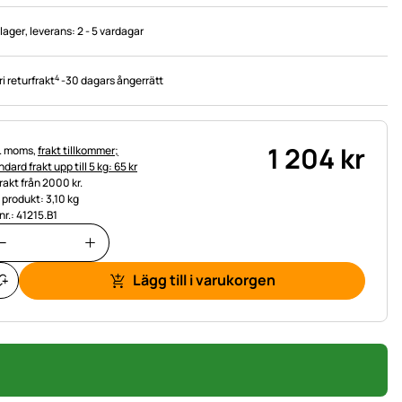
 lager
, leverans:
2 - 5 vardagar
4
ri returfrakt
-
30 dagars ångerrätt
1 204
kr
tteinformation:
l. moms,
frakt tillkommer;
dard frakt upp till 5 kg: 65 kr
frakt från 2000 kr.
t produkt: 3,10 kg
nr.: 41215.B1
Lägg till i varukorgen