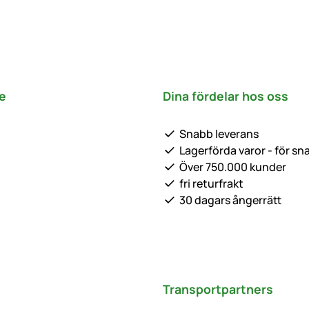
e
Dina fördelar hos oss
Snabb leverans
Lagerförda varor - för sn
Över 750.000 kunder
fri returfrakt
30 dagars ångerrätt
Transportpartners