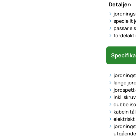
Detaljer:
jordnings
speciellt
passar el
fördelakt
Specifika
jordnings
längd jord
jordspett 
inkl. skru
dubbeliso
kabeln tål
elektrisk
jordningst
utgående