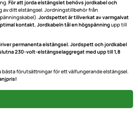
ing.
För att jorda elstängslet behövs jordkabel och
g av ditt elstängsel. Jordningstillbehör från
gspänningskabel).
Jordspettet är tillverkat av varmgalvat
ptimal kontakt. Jordkabeln tål en högspänning
upp till
iver permanenta elstängsel. Jordspett och jordkabel
slutna 230-volt-elstängselaggregat med upp till 1,8
 bästa förutsättningar för ett välfungerande elstängsel.
anjpris!