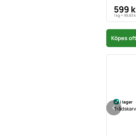
599
k
1 kg =
99
,
83
k
Köpes oft
i lager
Trådskarv