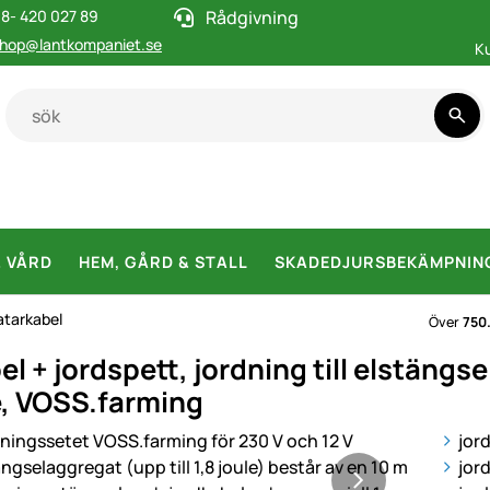
8- 420 027 89
Rådgivning
hop@lantkompaniet.se
K
& VÅRD
HEM, GÅRD & STALL
SKADEDJURSBEKÄMPNIN
atarkabel
Över
750
l + jordspett, jordning till elstängs
le, VOSS.farming
i
jor
jor