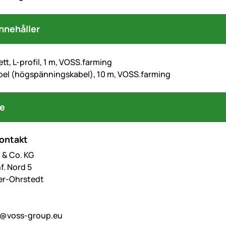
nnehåller
tt, L-profil, 1 m, VOSS.farming
bel (högspänningskabel), 10 m, VOSS.farming
re
kontakt
& Co. KG
f. Nord 5
er-Ohrstedt
o@voss-group.eu