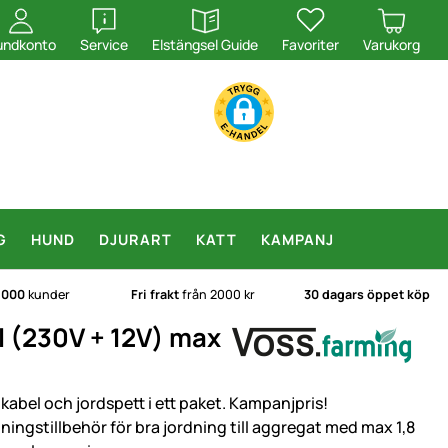
öppna
öppna
undkonto
Service
Elstängsel Guide
Favoriter
Varukorg
G
HUND
DJURART
KATT
KAMPANJ
.000
kunder
Fri frakt
från 2000 kr
30 dagars öppet köp
el (230V + 12V) max
dkabel och jordspett i ett paket. Kampanjpris!
dningstillbehör för bra jordning till aggregat med max 1,8