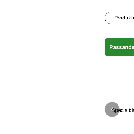
Produkfr
Passande 
Specialbl