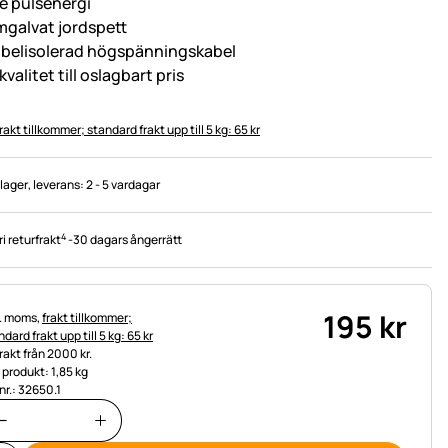
le pulsenergi
mgalvat jordspett
belisolerad högspänningskabel
kvalitet till oslagbart pris
rakt tillkommer; standard frakt upp till 5 kg: 65 kr
 lager
, leverans:
2 - 5 vardagar
4
ri returfrakt
-
30 dagars ångerrätt
195
kr
tteinformation:
l. moms,
frakt tillkommer;
dard frakt upp till 5 kg: 65 kr
frakt från 2000 kr.
t produkt: 1,85 kg
.nr.: 32650.1