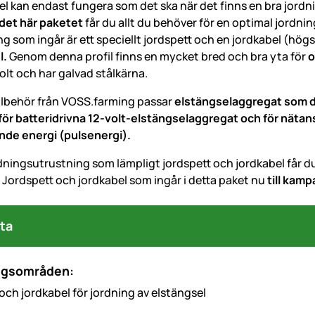
el kan endast fungera som det ska när det finns en bra jordn
 det här paketet
får du allt du behöver för en optimal jordnin
g som ingår är ett speciellt jordspett och en jordkabel (hö
il.
Genom denna profil finns en mycket bred och bra yta för
o
olt och har galvad stålkärna.
llbehör från VOSS.farming passar
elstängselaggregat som dr
för batteridrivna 12-volt-elstängselaggregat och för nätan
nde energi (pulsenergi).
dningsutrustning som lämpligt jordspett och jordkabel får du
! Jordspett och jordkabel som ingår i detta paket nu
till kamp
ta
ngsområden:
och jordkabel för jordning av elstängsel