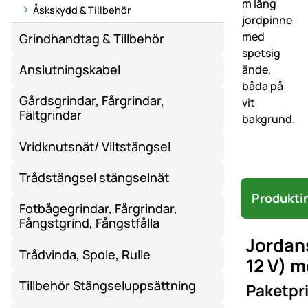
Åskskydd & Tillbehör
Grindhandtag & Tillbehör
Anslutningskabel
Gårdsgrindar, Fårgrindar,
Fältgrindar
Vridknutsnät/ Viltstängsel
Trådstängsel stängselnät
Produkti
Fotbågegrindar, Fårgrindar,
Fångstgrind, Fångstfålla
Jordans
Trådvinda, Spole, Rulle
12 V) m
Tillbehör Stängseluppsättning
Paketpri