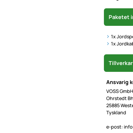
Paketet i
1x Jordspe
1x Jordka
Tillverka
Ansvarig 
VOSS GmbH 
Ohrstedt Bh
25885 West
Tyskland
e-post:
inf