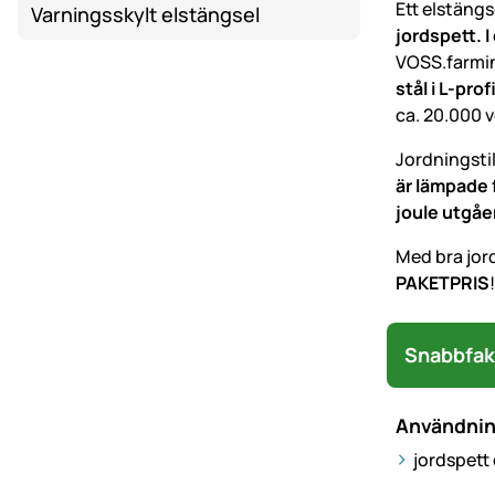
Ett elstängs
Varningsskylt elstängsel
jordspett. I
VOSS.farmin
stål i L-prof
ca. 20.000 v
Jordningsti
är lämpade 
joule utgåe
Med bra jor
PAKETPRIS
Snabbfak
Användni
jordspett 