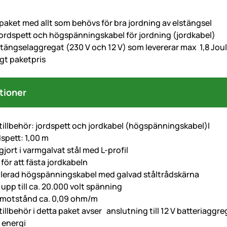
paket med allt som behövs för bra jordning av elstängsel
 jordspett och högspänningskabel för jordning (jordkabel)
stängselaggregat (230 V och 12 V) som levererar max 1,8 Jou
igt paketpris
tioner
tillbehör: jordspett och jordkabel (högspänningskabel)l
spett: 1,00 m
gjort i varmgalvat stål med L-profil
v för att fästa jordkabeln
lerad högspänningskabel med galvad ståltrådskärna
 upp till ca. 20.000 volt spänning
t motstånd ca. 0,09 ohm/m
illbehör i detta paket avser anslutning till 12 V batteriaggr
 energi