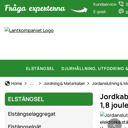
Kundservice:
0
E-post:
s
ELSTÄNGSEL
DJURHÅLLNING, UTFODRING 
Elstängsel
Home
...
Jordning & Matarkabel
Jordanslutning & M
Jordkabe
ELSTÄNGSEL
1,8 jou
Elstängselaggregat
Produktgaler
Elstängselnät