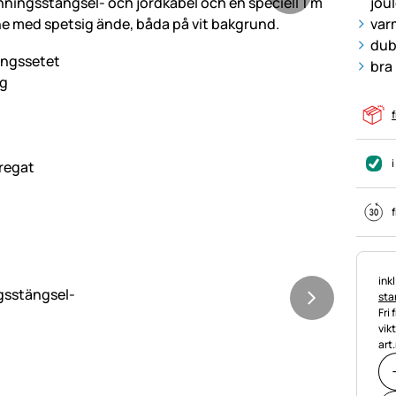
jou
var
dub
bra 
f
i
f
Ska
ink
stan
Fri 
vik
art