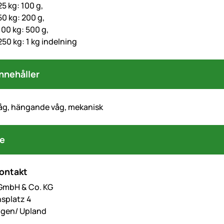
25 kg: 100 g,
50 kg: 200 g,
100 kg: 500 g,
250 kg: 1 kg indelning
nnehåller
åg, hängande våg, mekanisk
re
kontakt
 GmbH & Co. KG
hsplatz 4
ngen/ Upland