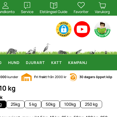
öppna
öppna
undkonto
Service
Elstängsel Guide
Favoriter
Varukorg
G
HUND
DJURART
KATT
KAMPANJ
.000
kunder
Fri frakt
från 2000 kr
30 dagars öppet köp
10 kg
ek
g
25kg
5 kg
50kg
100kg
250 kg