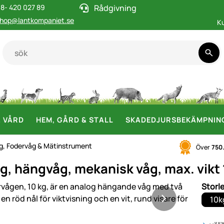
8- 420 027 89
Rådgivning
hop@lantkompaniet.se
K
& VÅRD
HEM, GÅRD & STALL
SKADEDJURSBEKÄMPNIN
åg, Fodervåg & Mätinstrument
Över
750
g, hängvåg, mekanisk våg, max. vikt 
i
Storl
10k