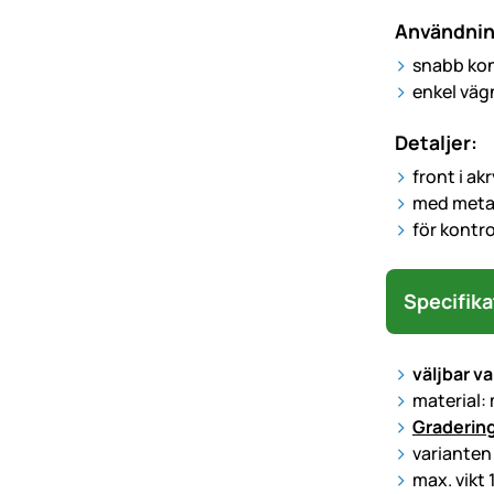
Användni
snabb kont
enkel väg
Detaljer:
front i ak
med metal
för kontro
Specifika
väljbar va
material: 
Gradering
varianten 
max. vikt 