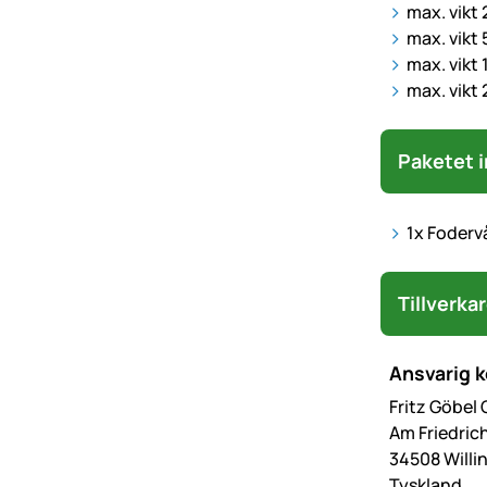
max. vikt 
max. vikt 
max. vikt 
max. vikt 
Paketet i
1x Foderv
Tillverka
Ansvarig 
Fritz Göbel
Am Friedric
34508 Willi
Tyskland