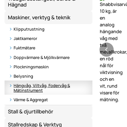
Hägnad
Maskiner, verktyg & teknik
Klipputrustning
Jaktkameror
Fuktmätare
Doppvärmare & Mjölkvärmare
Plockningsmaskin
Belysning
Hängvåg, Viltvåg, Fodervåg &
Mätinstrument
Värme & Aggregat
Stall & djurtillbehör
Stallredskap & Verktyg