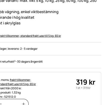
bar variant: max. vikt 5 kg, 10 kg, 25 kg, 50 kg, 100 kg, 250
bb vägning, enkel viktbestämning
örande i hög kvalitet
t i akrylglas
rakt tillkommer; standard frakt upp till 5 kg: 65 kr
 lager
, leverans:
2 - 5 vardagar
4
ri returfrakt
-
30 dagars ångerrätt
319
kr
tteinformation:
l. moms,
frakt tillkommer;
dard frakt upp till 5 kg: 65 kr
1 st =
319
kr
frakt från 2000 kr.
t produkt: 1,32 kg
.nr.: 521512;0