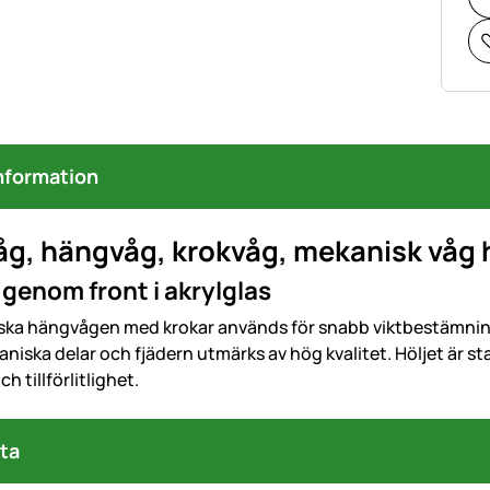
nformation
åg, hängvåg, krokvåg, mekanisk våg
 genom front i akrylglas
ka hängvågen med krokar används för snabb viktbestämning 
iska delar och fjädern utmärks av hög kvalitet. Höljet är stab
h tillförlitlighet.
ta