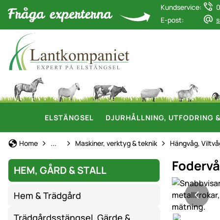
Kundservice:
0
E-post:
s
ELSTÄNGSEL
DJURHÅLLNING, UTFODRING 
Hem, gård & stall
Home
...
Maskiner, verktyg & teknik
Hängvåg, Viltv
Fodervå
HEM, GÅRD & STALL
Produktgaler
Hem & Trädgård
Trädgårdsstängsel, Gärde &