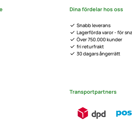
e
Dina fördelar hos oss
Snabb leverans
Lagerförda varor - för sn
Över 750.000 kunder
fri returfrakt
30 dagars ångerrätt
Transportpartners