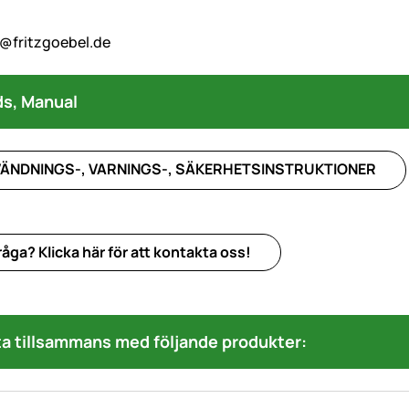
@fritzgoebel.de
s, Manual
ÄNDNINGS-, VARNINGS-, SÄKERHETSINSTRUKTIONER
åga? Klicka här för att kontakta oss!
a tillsammans med följande produkter: