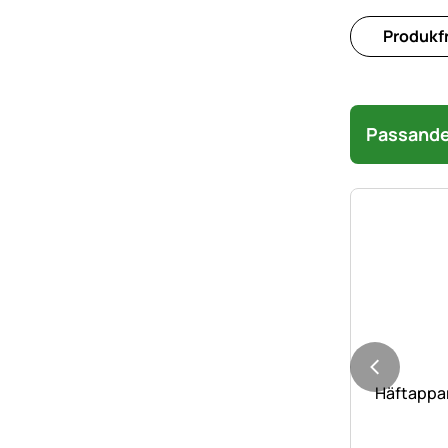
Produkfr
Passande 
Häftappar