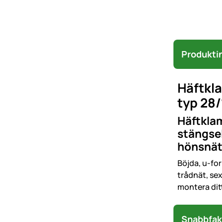
Produkti
Häftkl
typ 28/
Häftklam
stängsel
hönsnät
Böjda, u-for
trådnät, se
montera dit
Snabbfak