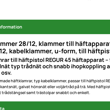
nformation
ammer 28/12, klammer till häftappa
12, kabelklammer, u-form, till häftpi
rar till häftpistol REGUR 45 häftapparat –
nät typ trådnät och snabb ihopkoppling a
 osv.
made häftklamrar, typ kabelklammer, passar till häftpistol R
xkantsnät, galvat hönsnät eller voljärtråd på trä. Med häftp
t trådstängsel samt trästolpar snabbt och enkelt.
ta