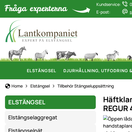
Kundservice:
0
E-post:
s
ELSTÄNGSEL
DJURHÅLLNING, UTFODRING 
Home
Elstängsel
Tillbehör Stängseluppsättning
Häftkla
ELSTÄNGSEL
REGUR 4
Elstängselaggregat
Produktgaler
Elstängselnät