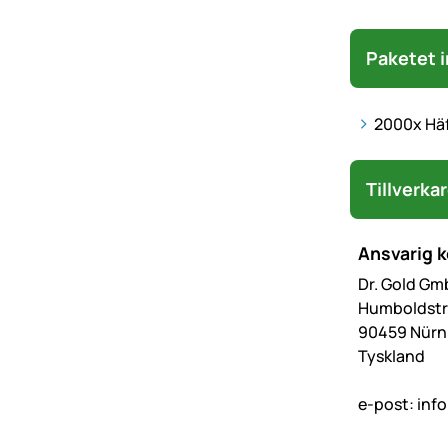
Paketet i
2000x Häf
Tillverka
Ansvarig 
Dr. Gold Gm
Humboldstr
90459 Nürn
Tyskland
e-post:
inf