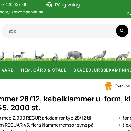
8- 420 027 89
Rådgivning
hop@lantkompaniet.se
K
& VÅRD
HEM, GÅRD & STALL
SKADEDJURSBEKÄMPNIN
Över
750
mmer 28/12, kabelklammer u-form, kla
5, 2000 st.
i
för
t.e