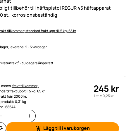
järnät
pligt tillbehör till häftspistol REGUR 45 häftapparat
0 st., korrosionsbeständig
rakt tillkommer; standard frakt upp till 5 kg: 65 kr
 lager
, leverans:
2 - 5 vardagar
4
ri returfrakt
-
30 dagars ångerrätt
245
kr
tteinformation:
l. moms,
frakt tillkommer;
dard frakt upp till 5 kg: 65 kr
1 st =
0
,
25
kr
frakt från 2000 kr.
t produkt: 0,31 kg
.nr.: 68644
Lägg till i varukorgen