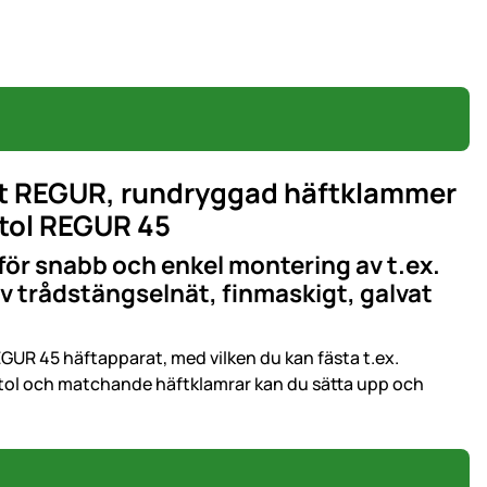
rat REGUR, rundryggad häftklammer
stol REGUR 45
 för snabb och enkel montering av t.ex.
v trådstängselnät, finmaskigt, galvat
EGUR 45 häftapparat, med vilken du kan fästa t.ex.
istol och matchande häftklamrar kan du sätta upp och