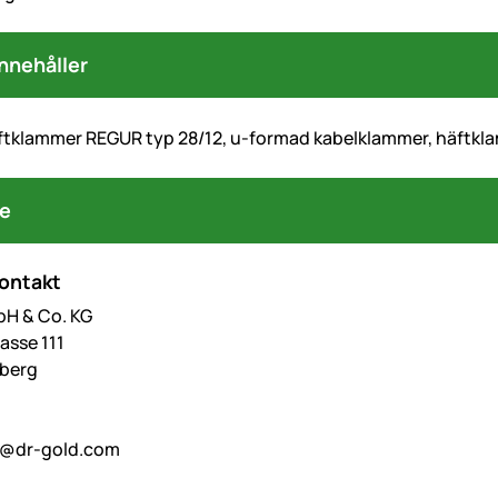
nnehåller
tklammer REGUR typ 28/12, u-formad kabelklammer, häftklam
re
kontakt
bH & Co. KG
asse 111
berg
o@dr-gold.com