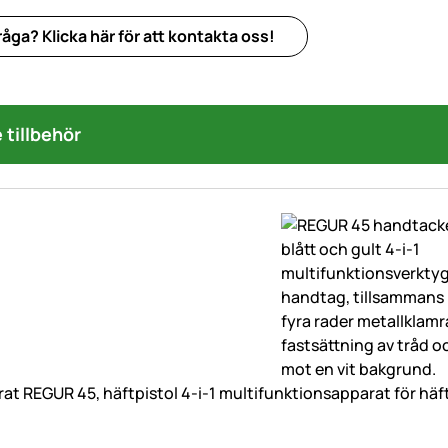
åga? Klicka här för att kontakta oss!
tillbehör
at REGUR 45, häftpistol 4-i-1 multifunktionsapparat för häf