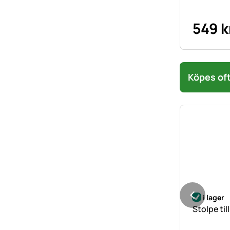
549
k
Köpes oft
i lager
Stolpe ti