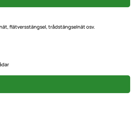
ät, flätversstängsel, trådstängselnät osv.
ådar