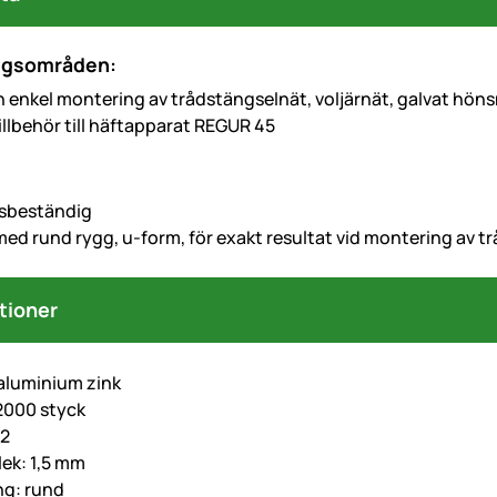
ngsområden:
 enkel montering av trådstängselnät, voljärnät, galvat hönsn
illbehör till häftapparat REGUR 45
nsbeständig
ed rund rygg, u-form, för exakt resultat vid montering av tr
tioner
 aluminium zink
 2000 styck
12
lek: 1,5 mm
ng: rund