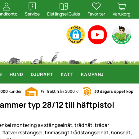
öppna
öppna
undkonto
Service
Elstängsel Guide
Favoriter
Varukorg
G
HUND
DJURART
KATT
KAMPANJ
.000
kunder
Fri frakt
från 2000 kr
30 dagars öppet köp
mmer typ 28/12 till häftpistol
 enkel montering av stängselnät, trådnät, trådar
x. flätverksstängsel, finmaskigt trådstängselnät, hönsnät,