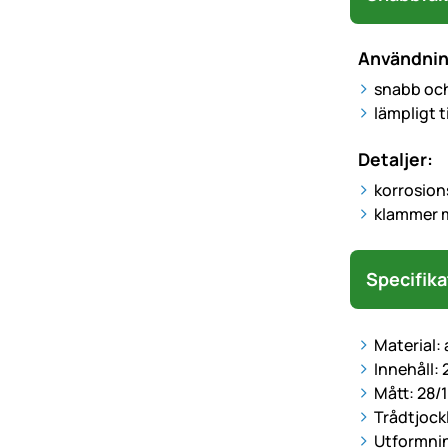
Användni
snabb och
lämpligt t
Detaljer:
korrosio
klammer m
Specifika
Material:
Innehåll:
Mått: 28/
Trådtjock
Utformni