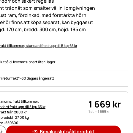
 dörr och säkert regellås
nt trådnät som smälter väl in i omgivningen
ust ram, förzinkad, med förstärkta hörn
lbehör finns att köpa separat, kan byggas ut
gd: 170 cm, bredd: 300 cm, höjd: 195 cm
rakt tillkommer; standard frakt upp till 5 kg: 65 kr
slutsåld
, leverans:
snart åter i lager
4
ri returfrakt
-
30 dagars ångerrätt
1 669
kr
tteinformation:
l. moms,
frakt tillkommer;
dard frakt upp till 5 kg: 65 kr
1 st =
1 669
kr
frakt från 2000 kr.
t produkt: 27,00 kg
.nr.: 559600
Bevaka slutsåld produkt