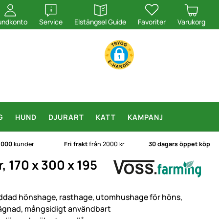
öppna
öppna
undkonto
Service
Elstängsel Guide
Favoriter
Varukorg
G
HUND
DJURART
KATT
KAMPANJ
.000
kunder
Fri frakt
från 2000 kr
30 dagars öppet köp
, 170 x 300 x 195
ddad hönshage, rasthage, utomhushage för höns,
ägnad, mångsidigt användbart