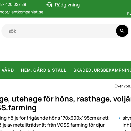
8- 420 027 89
Rådgivning
hop@lantkompaniet.se
K
& VÅRD
HEM, GÅRD & STALL
SKADEDJURSBEKÄMPNIN
Över
750
, utehage för höns, rasthage, voljär
S.farming
i
sky
inh