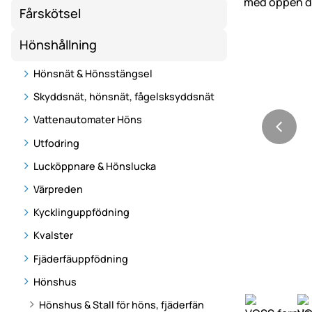
Fårskötsel
Hönshållning
Hönsnät & Hönsstängsel
Skyddsnät, hönsnät, fågelsksyddsnät
Vattenautomater Höns
Utfodring
Lucköppnare & Hönslucka
Värpreden
Kycklinguppfödning
Kvalster
Fjäderfäuppfödning
Hönshus
Hönshus & Stall för höns, fjäderfän