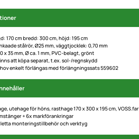
tioner
gd: 170 cm bredd: 300 cm, höjd: 195 cm
inkaade stålrör, Ø25 mm, väggtjocklek: 0,70 mm
30 x 35 mm, Ø ca. 1 mm, PVC-belagt, grönt
finns att köpa separat, t.ex. sol-/regnskydd
ehov enkelt förlängas med förlängningssats 559602
nnehåller
ge, utehage för höns, rasthage 170 x 300 x 195 cm, VOSS.fa
ramstänger + 6x markförankringar
pletta monteringstillbehör och verktyg