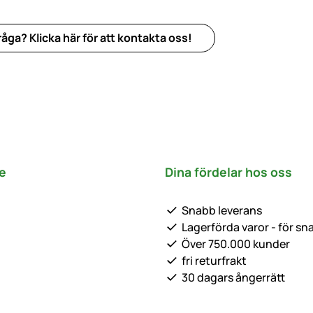
åga? Klicka här för att kontakta oss!
e
Dina fördelar hos oss
Snabb leverans
Lagerförda varor - för sn
Över 750.000 kunder
fri returfrakt
30 dagars ångerrätt