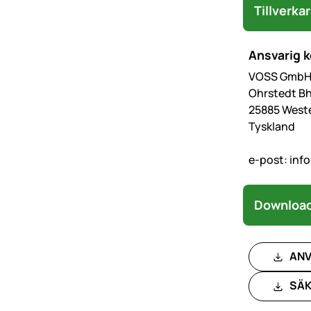
Tillverka
Ansvarig 
VOSS GmbH 
Ohrstedt Bh
25885 West
Tyskland
e-post:
inf
Download
ANV
SÄK