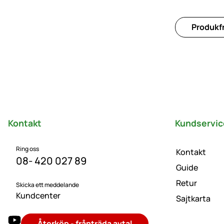
Produkfr
Sidfot
Kontakt
Kundservic
Ring oss
Kontakt
08- 420 027 89
Guide
Retur
Skicka ett meddelande
Kundcenter
Sajtkarta
Återköp - frånträda avtal