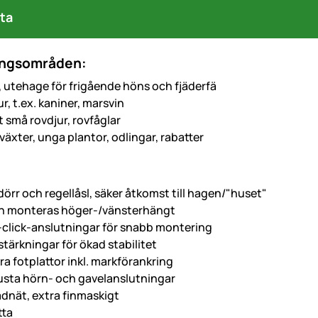
ta
ngsområden:
 utehage för frigående höns och fjäderfä
r, t.ex. kaniner, marsvin
 små rovdjur, rovfåglar
växter, unga plantor, odlingar, rabatter
örr och regellåsl, säker åtkomst till hagen/"huset"
an monteras höger-/vänsterhängt
click-anslutningar för snabb montering
tärkningar för ökad stabilitet
a fotplattor inkl. markförankring
usta hörn- och gavelanslutningar
ådnät, extra finmaskigt
tta