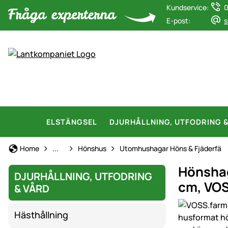
Kundservice:
0
E-post:
s
ELSTÄNGSEL
DJURHÅLLNING, UTFODRING 
Hönshållning
Home
...
Hönshus
Utomhushagar Höns & Fjäderfä
Hönshage
DJURHÅLLNING, UTFODRING
cm, VOS
& VÅRD
Produktgaler
Hästhållning