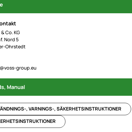
re
kontakt
& Co. KG
f. Nord 5
er-Ohrstedt
o@voss-group.eu
s, Manual
ÄNDNINGS-, VARNINGS-, SÄKERHETSINSTRUKTIONER
ERHETSINSTRUKTIONER