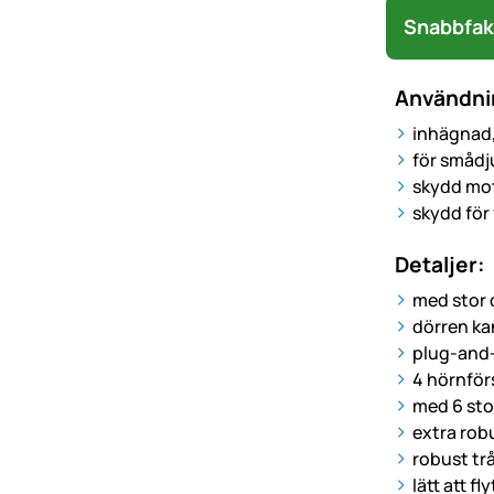
Snabbfak
Användni
inhägnad,
för smådju
skydd mot
skydd för 
Detaljer:
med stor d
dörren k
plug-and-
4 hörnförs
med 6 stor
extra rob
robust tr
lätt att fly