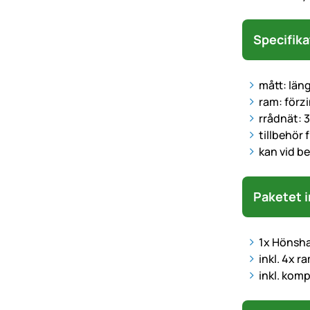
Specifika
mått: län
ram: förz
rrådnät: 
tillbehör 
kan vid b
Paketet i
1x Hönsha
inkl. 4x 
inkl. kom