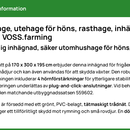
nformation
e, utehage för höns, rasthage, inhäg
, VOSS.farming
g inhägnad, säker utomhushage för höns, 
tt på
170 x 300 x 195 cm
erbjuder denna inhägnad för frigåe
ådjur och kan även användas för att skydda växter. Den rob
ingen inkluderar
4 hörnförstärkningar
för ytterligare stabil
eringen underlättas av
plug-and-click-anslutningar
. Vid be
den matchande utbyggnadssatsen 559602.
är försedd med ett grönt, PVC-belagt,
tätmaskigt trådnät
.
er ett tillförlitligt skydd mot rymning och små rovdjur. En
dö