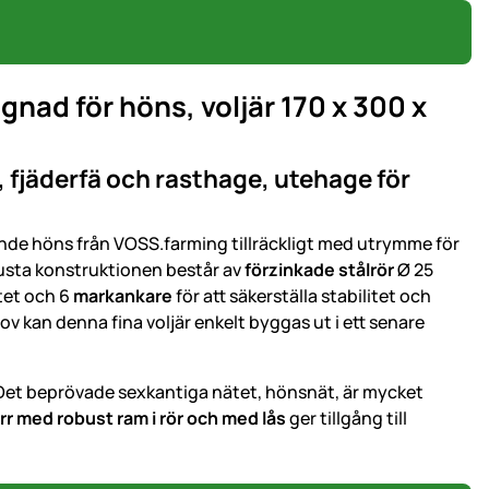
nad för höns, voljär 170 x 300 x
fjäderfä och rasthage, utehage för
nde höns från VOSS.farming tillräckligt med utrymme för
usta konstruktionen består av
förzinkade stålrör
Ø 25
itet och 6
markankare
för att säkerställa stabilitet och
hov kan denna fina voljär enkelt byggas ut i ett senare
 Det beprövade sexkantiga nätet, hönsnät, är mycket
rr med robust ram i rör och med lås
ger tillgång till