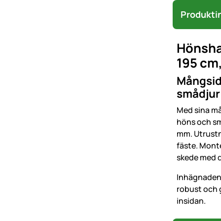
Produkti
Hönshag
195 cm
Mångsidi
smådjur
Med sina må
höns och sm
mm. Utrustn
fäste. Mont
skede med 
Inhägnaden 
robust och g
insidan.