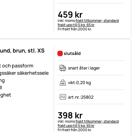
459
kr
Skatteinformation:
inkl. moms
frakt tillkommer; standard
frakt upp till 5 kg: 65 kr
Fri frakt från 2000 kr.
und, brun, stl. XS
slutsåld
et och passform
snart åter i lager
gssäker säkerhetssele
ing
vikt:
0,20 kg
l
lighet
art.nr.:
25802
398
kr
Skatteinformation:
inkl. moms
frakt tillkommer; standard
frakt upp till 5 kg: 65 kr
Fri frakt från 2000 kr.