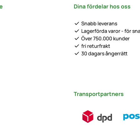
e
Dina fördelar hos oss
Snabb leverans
Lagerförda varor - för sn
Över 750.000 kunder
fri returfrakt
30 dagars ångerrätt
Transportpartners