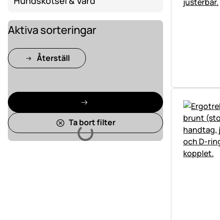
Hundskötsel & Vård
Aktiva sorteringar
Återställ
Laddar
Ta bort filter