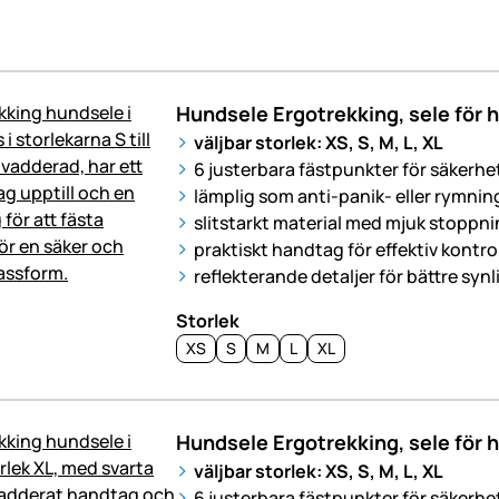
Hundsele Ergotrekking, sele för h
väljbar storlek: XS, S, M, L, XL
6 justerbara fästpunkter för säkerh
lämplig som anti-panik- eller rymnin
slitstarkt material med mjuk stoppn
praktiskt handtag för effektiv kontrol
reflekterande detaljer för bättre syn
Storlek
XS
S
M
L
XL
Hundsele Ergotrekking, sele för hu
väljbar storlek: XS, S, M, L, XL
6 justerbara fästpunkter för säkerh