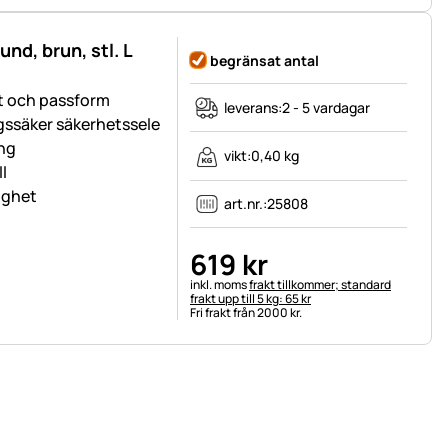
nd, brun, stl. L
begränsat antal
et och passform
leverans:
2 - 5 vardagar
gssäker säkerhetssele
ing
vikt:
0,40 kg
l
lighet
art.nr.:
25808
619
kr
Skatteinformation:
inkl. moms
frakt tillkommer; standard
frakt upp till 5 kg: 65 kr
Fri frakt från 2000 kr.