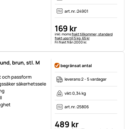
art.nr.:
24901
169
kr
Skatteinformation:
inkl. moms
frakt tillkommer; standard
frakt upp till 5 kg: 65 kr
Fri frakt från 2000 kr.
und, brun, stl. M
begränsat antal
et och passform
leverans:
2 - 5 vardagar
gssäker säkerhetssele
ing
vikt:
0,34 kg
l
lighet
art.nr.:
25806
489
kr