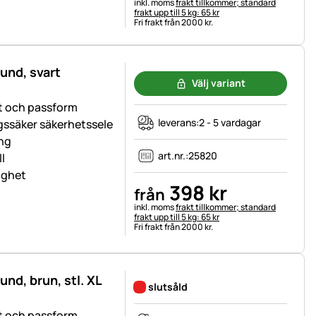
Skatteinformation:
inkl. moms
frakt tillkommer; standard
frakt upp till 5 kg: 65 kr
Fri frakt från 2000 kr.
und, svart
Välj variant
et och passform
leverans:
2 - 5 vardagar
gssäker säkerhetssele
ing
art.nr.:
25820
l
lighet
398
kr
från
Skatteinformation:
inkl. moms
frakt tillkommer; standard
frakt upp till 5 kg: 65 kr
Fri frakt från 2000 kr.
nd, brun, stl. XL
slutsåld
et och passform