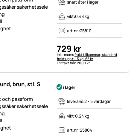
snart åter i lager
gssäker säkerhetssele
ing
vikt:
0,48 kg
l
lighet
art.nr.:
25810
729
kr
Skatteinformation:
inkl. moms
frakt tillkommer; standard
frakt upp till 5 kg: 65 kr
Fri frakt från 2000 kr.
nd, brun, stl. S
i lager
et och passform
leverans:
2 - 5 vardagar
gssäker säkerhetssele
ing
vikt:
0,24 kg
l
lighet
art.nr.:
25804