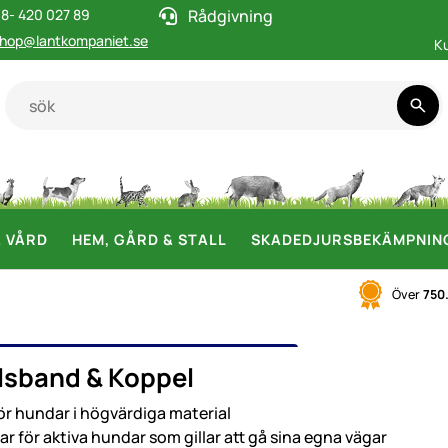
8- 420 027 89
Rådgivning
hop@lantkompaniet.se
K
& VÅRD
HEM, GÅRD & STALL
SKADEDJURSBEKÄMPNIN
Över
750
HALSBAND & KOPPEL
sband & Koppel
ör hundar i högvärdiga material
ar för aktiva hundar som gillar att gå sina egna vägar