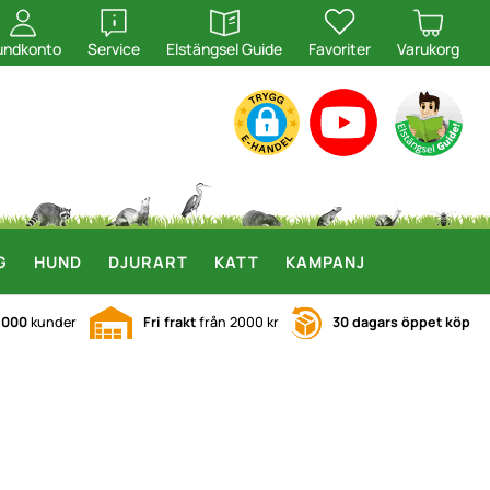
öppna
öppna
undkonto
Service
Elstängsel Guide
Favoriter
Varukorg
G
HUND
DJURART
KATT
KAMPANJ
.000
kunder
Fri frakt
från 2000 kr
30 dagars öppet köp