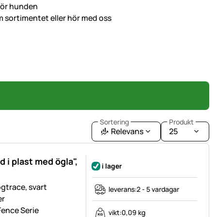
 för hunden
 sortimentet eller hör med oss
Sortering
Produkt
Relevans
25
i plast med ögla",
i lager
gtrace, svart
leverans:
2 - 5 vardagar
er
Fence Serie
vikt:
0,09 kg