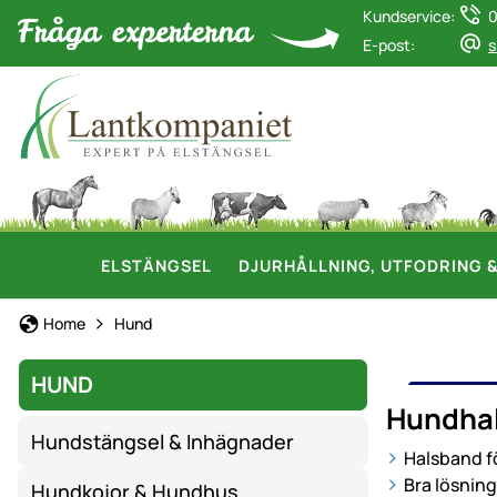
Kundservice:
0
E-post:
s
ELSTÄNGSEL
DJURHÅLLNING, UTFODRING 
Home
Hund
HUND
HUND
Hundhal
Hundstängsel & Inhägnader
Halsband f
Bra lösning
Hundkojor & Hundhus