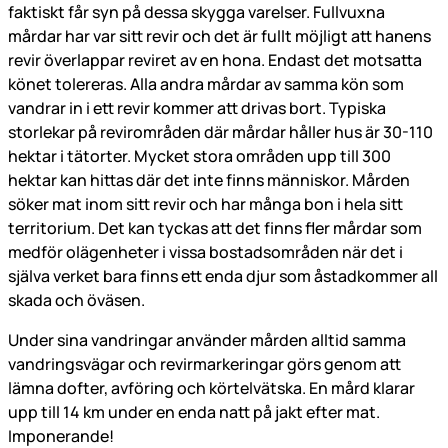
faktiskt får syn på dessa skygga varelser. Fullvuxna
mårdar har var sitt revir och det är fullt möjligt att hanens
revir överlappar reviret av en hona. Endast det motsatta
könet tolereras. Alla andra mårdar av samma kön som
vandrar in i ett revir kommer att drivas bort. Typiska
storlekar på revirområden där mårdar håller hus är 30-110
hektar i tätorter. Mycket stora områden upp till 300
hektar kan hittas där det inte finns människor. Mården
söker mat inom sitt revir och har många bon i hela sitt
territorium. Det kan tyckas att det finns fler mårdar som
medför olägenheter i vissa bostadsområden när det i
själva verket bara finns ett enda djur som åstadkommer all
skada och öväsen.
Under sina vandringar använder mården alltid samma
vandringsvägar och revirmarkeringar görs genom att
lämna dofter, avföring och körtelvätska. En mård klarar
upp till 14 km under en enda natt på jakt efter mat.
Imponerande!