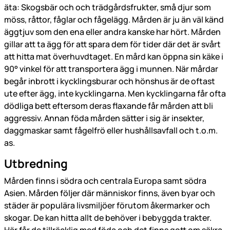
äta: Skogsbär och och trädgårdsfrukter, små djur som
möss, råttor, fåglar och fågelägg. Mården är ju än väl känd
äggtjuv som den ena eller andra kanske har hört. Mården
gillar att ta ägg för att spara dem för tider där det är svårt
att hitta mat överhuvdtaget. En mård kan öppna sin käke i
90° vinkel för att transportera ägg i munnen. När mårdar
begår inbrott i kycklingsburar och hönshus är de oftast
ute efter ägg, inte kycklingarna. Men kycklingarna får ofta
dödliga bett eftersom deras flaxande får mården att bli
aggressiv. Annan föda mården sätter i sig är insekter,
daggmaskar samt fågelfrö eller hushållsavfall och t.o.m.
as.
Utbredning
Mården finns i södra och centrala Europa samt södra
Asien. Mården följer där människor finns, även byar och
städer är populära livsmiljöer förutom åkermarker och
skogar. De kan hitta allt de behöver i bebyggda trakter.