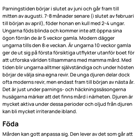
Parningstiden börjar i slutet av juni och går fram till
mitten av augusti. 7-8 månader senare (i slutet av februari
till början av april), föder honan en kull med 2-4 ungar.
Ungarna föds blinda och kommer inte att öppna sina
ögon förrän de är 5 veckor gamla. Modern dägger
ungarna tills den 8:e veckan. Är ungarna 10 veckor gamla
ger de ut sig på första försiktiga utflykter utanför boet för
att utforska världen tillsammans med mamma mård. Med
tiden blir ungarna alltmer självständiga och under hösten
börjar de välja sina egna revir. De unga djuren delar dock
ofta moderns revir, men endast fram till början av nästa år.
Det är just under parnings- och häckningssäsongerna
husägarna märker att det finns mård i närheten. Djuren är
mycket aktiva under dessa perioder och oljud från djuren
kan bli mycket irriterande ibland.
Föda
Mården kan gott anpassa sig. Den lever av det som går att