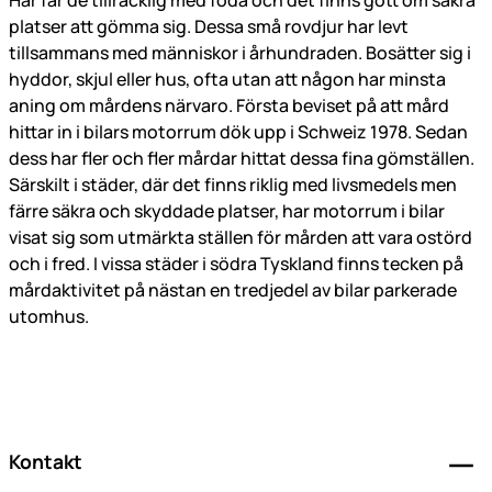
Här får de tillräcklig med föda och det finns gott om säkra
platser att gömma sig. Dessa små rovdjur har levt
tillsammans med människor i århundraden. Bosätter sig i
hyddor, skjul eller hus, ofta utan att någon har minsta
aning om mårdens närvaro. Första beviset på att mård
hittar in i bilars motorrum dök upp i Schweiz 1978. Sedan
dess har fler och fler mårdar hittat dessa fina gömställen.
Särskilt i städer, där det finns riklig med livsmedels men
färre säkra och skyddade platser, har motorrum i bilar
visat sig som utmärkta ställen för mården att vara ostörd
och i fred. I vissa städer i södra Tyskland finns tecken på
mårdaktivitet på nästan en tredjedel av bilar parkerade
utomhus.
Sidfot
Kontakt