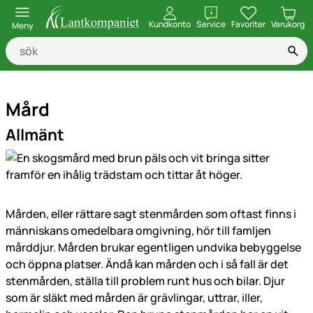
öppna
Kundkonto
Service
Favoriter
Varukorg
Meny
Mård
Allmänt
Mården, eller rättare sagt stenmården som oftast finns i
människans omedelbara omgivning, hör till famljen
mårddjur. Mården brukar egentligen undvika bebyggelse
och öppna platser. Ändå kan mården och i så fall är det
stenmården, ställa till problem runt hus och bilar. Djur
som är släkt med mården är grävlingar, uttrar, iller,