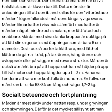
hermelin och vesslor. Den bruna stenmården har en vit
halsfläck som är kluven baktill. Detta mönster är
anledningen till att den ibland kallas för den "vitbröstade
mården". Iögonfallande är mårdens långa, yviga svans.
Mården liknar katter i viss mån. Jämfört med katter är
mården något mindre och smalare, mer lättfotad och
snabbare. Mårdar med sina slanka kroppar är duktiga på
att lätt slinka genom små öppningar som är bara 5 cm i
diameter. De är också perfekta klättrare, med lätthet
klättrar de gärna i träd, på takrännor, hängrännor och
avloppsrör eller på väggar med rovare struktur. Mården är
också utmärkt bra på att hoppa och kan nå höjder på upp
till två meter och hoppa längder upp till 3 m. Hanarna
tenderar att vara mer kraftfulla än honorna. En fullvuxen
mård kan bli cirka 58-84 cm lång och väger 1,7-2 kg.
Socialt beteende och fortplantning
Mården är mest aktiv under natten resp. under gryningen
och skymningen. Därför är det mycket sällsynt att man