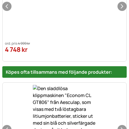
ord. pris
4 999
kr
4 748
kr
Köpes ofta tillsammans med följande produkter: