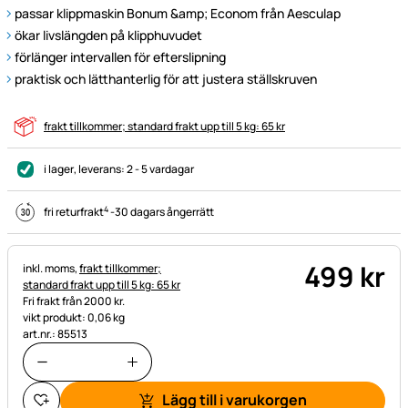
passar klippmaskin Bonum &amp; Econom från Aesculap
ökar livslängden på klipphuvudet
förlänger intervallen för efterslipning
praktisk och lätthanterlig för att justera ställskruven
frakt tillkommer; standard frakt upp till 5 kg: 65 kr
i lager
, leverans:
2 - 5 vardagar
4
fri returfrakt
-
30 dagars ångerrätt
499
kr
Skatteinformation:
inkl. moms,
frakt tillkommer;
standard frakt upp till 5 kg: 65 kr
Fri frakt från 2000 kr.
vikt produkt: 0,06 kg
art.nr.: 85513
Lägg till i varukorgen