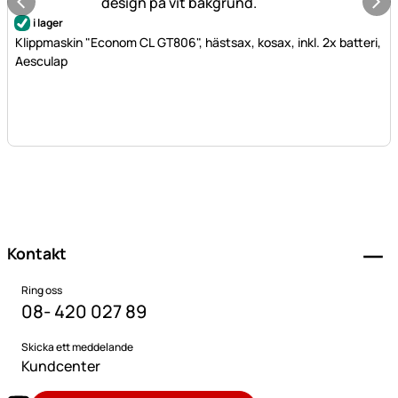
i lager
Klippmaskin "Econom CL GT806", hästsax, kosax, inkl. 2x batteri,
Aesculap
Sidfot
Kontakt
Ring oss
08- 420 027 89
Skicka ett meddelande
Kundcenter