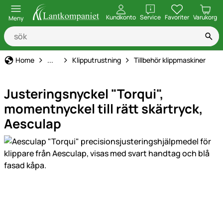
öppna
Kundkonto
Service
Favoriter
Varukorg
Meny
Maskiner, verktyg & teknik
Home
...
Klipputrustning
Tillbehör klippmaskiner
Justeringsnyckel "Torqui",
momentnyckel till rätt skärtryck,
Aesculap
Produktgaleri