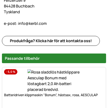
Felizenzell 9
84428 Buchbach
Tyskland
e-post:
info@kerbl.com
Produkfråga? Klicka här för att kontakta oss!
Passande tillbehör
-
5,0
%
Batteridriven klippmaskin "Bonum", hästsax, rosa, AESCULAP