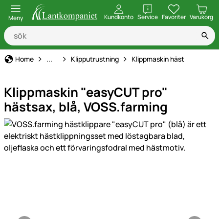
öppna
Kundkonto
Service
Favoriter
Varukorg
Meny
Maskiner, verktyg & teknik
Home
...
Klipputrustning
Klippmaskin häst
Klippmaskin "easyCUT pro"
hästsax, blå, VOSS.farming
Produktgaleri