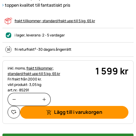
toppen kvalitet till fantastiskt pris
frakt tillkommer; standard frakt upp till 5 kg: 65 kr
i lager
, leverans:
2 - 5 vardagar
4
fri returfrakt
-
30 dagars ångerrätt
1 599
kr
Skatteinformation:
inkl. moms,
frakt tillkommer;
standard frakt upp till 5 kg: 65 kr
Fri frakt från 2000 kr.
vikt produkt: 3,05 kg
art.nr.: 85291
Lägg till i varukorgen