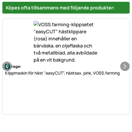
Köpes ofta tillsammans med följande produkter:
i lager
Klippmaskin för häst "easyCUT", hästsax, pink, VOSS.farming
Sidfot