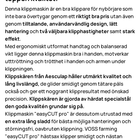
Denna klippmaskin är en bra klippare för nybörjare som
inte bara övertygar genom ett
riktigt bra pris
utan även
genom
tilltalande, användarvändlig design, lätt
hantering
och
två väljbara klipphastigheter
samt
stark
effekt
.
Med ergonomiskt utformat handtag och balanserad
vikt ligger denna klippmaskin bra i handen, motverkar
utttröttning och trötthet i handen och armen under
klippningen.
Klippskären från Aesculap håller utmärkt kvalitet och
lång livslängd,
de glider smidigt genom tätare päls
också och ger ett noggrant klippresultat med önskad
precision
. Klippskären är gjorda av härdat specialstål
den goda kvalitén grundar sig på.
Klippmaskin "easyCUT pro" är dessutom utrustad med
en extra lång sladd
för bästa möjliga hanteringen och
störningsfri, oavbruten klippning. VOSS farming
"easyCUT pro" hästsax klipper smidigt och nästan