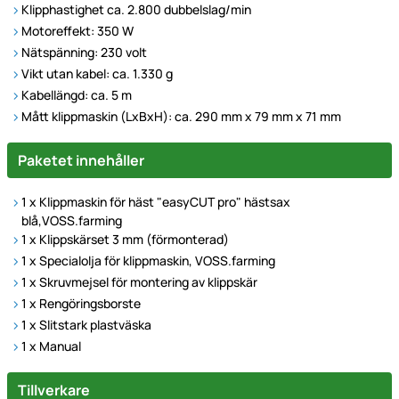
Klipphastighet ca. 2.800 dubbelslag/min
Motoreffekt: 350 W
Nätspänning: 230 volt
Vikt utan kabel: ca. 1.330 g
Kabellängd: ca. 5 m
Mått klippmaskin (LxBxH): ca. 290 mm x 79 mm x 71 mm
Paketet innehåller
1 x Klippmaskin för häst "easyCUT pro" hästsax
blå,VOSS.farming
1 x Klippskärset 3 mm (förmonterad)
1 x Specialolja för klippmaskin, VOSS.farming
1 x Skruvmejsel för montering av klippskär
1 x Rengöringsborste
1 x Slitstark plastväska
1 x Manual
Tillverkare