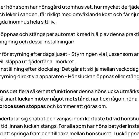
ler höns som har hönsgård utomhus vet, hur mycket de fjäderb
och leker i sanden, får rikligt med omväxlande kost och får nju
gda inomhus hela sitt liv.
öppnas och stängs per automatik med hjälp av denna praktiska
ngning och dessa inställningar:
 för styrning efter dagsljuset - Styrningen via ljussensorn ä
ill släppa ut fjäderfäna i mörkret.
inställning efter klockslag: Det går att skilja mellan veckod
tyrning direkt via apparaten - Hönsluckan öppnas eller stän
nns det flera säkerhetsfunktioner denna hönslucka utmärks av
å snart l
uckan möter något motstånd
, när t ex någon höna
processen stoppas
och kommer att göras om.
derfä lär sig snabbt och vänjas inom kortaste tid vid hönshus
tid, innan luckan stängs. För alla som har höns betyder insta
id att springa fram och tillbaka mellan hönshuset. Lucköppna