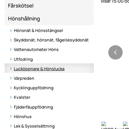
Fårskötsel
Hönshållning
Hönsnät & Hönsstängsel
Skyddsnät, hönsnät, fågelsksyddsnät
Vattenautomater Höns
Utfodring
Lucköppnare & Hönslucka
Värpreden
Kycklinguppfödning
Kvalster
Fjäderfäuppfödning
Hönshus
Lek & Sysselsättning