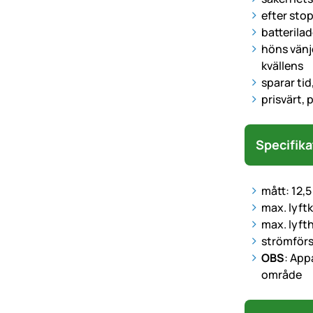
efter sto
batterilad
höns vänje
kvällens
sparar tid
prisvärt, 
Specifika
mått: 12,5
max. lyftk
max. lyf
strömförsö
OBS
: App
område