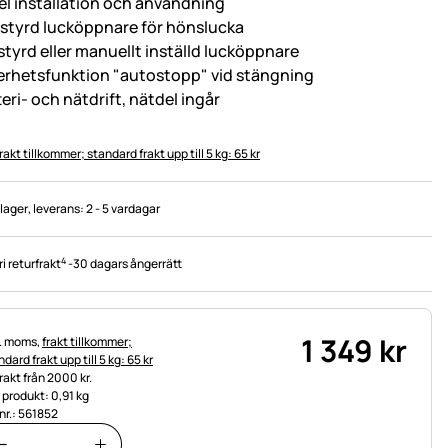
el installation och användning
sstyrd lucköppnare för hönslucka
sstyrd eller manuellt inställd lucköppnare
erhetsfunktion "autostopp" vid stängning
eri- och nätdrift, nätdel ingår
rakt tillkommer; standard frakt upp till 5 kg: 65 kr
 lager
, leverans:
2 - 5 vardagar
4
ri returfrakt
-
30 dagars ångerrätt
1 349
kr
tteinformation:
l. moms,
frakt tillkommer;
dard frakt upp till 5 kg: 65 kr
frakt från 2000 kr.
t produkt: 0,91 kg
.nr.: 561852