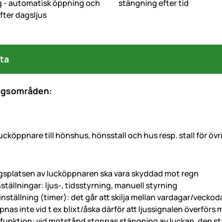
g - automatisk öppning och
stängning efter tid
fter dagsljus
ta
ngsområden:
lucköppnare till hönshus, hönsstall och hus resp. stall för övr
splatsen av lucköppnaren ska vara skyddad mot regn
nställningar: ljus-, tidsstyrning, manuell styrning
inställning (timer): det går att skilja mellan vardagar/vecko
nas inte vid t ex blixt/åska därför att ljussignalen överförs
funktion: vid motstånd stoppas stängning av luckan, den sta