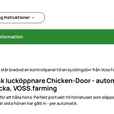
g Instruktioner
nformation
sk lucköppnare Chicken-Door - autom
cka, VOSS.farming
 för att hålla höns. Perfekt portvakt till hönshuset som slä
är sista hönan har gått in - per automatik.