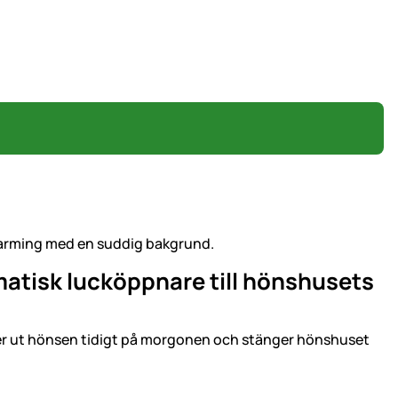
atisk lucköppnare till hönshusets
pper ut hönsen tidigt på morgonen och stänger hönshuset