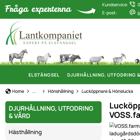
Kundservice:
0
E-post:
s
ELSTÄNGSEL
DJURHÅLLNING, UTFODRING 
Djurhållning, Utfodring & Vård
Home
...
Hönshållning
Lucköppnare & Hönslucka
Lucköpp
DJURHÅLLNING, UTFODRING
VOSS.f
& VÅRD
Produktgaler
Hästhållning