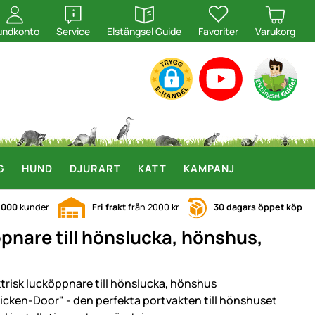
öppna
öppna
undkonto
Service
Elstängsel Guide
Favoriter
Varukorg
G
HUND
DJURART
KATT
KAMPANJ
.000
kunder
Fri frakt
från 2000 kr
30 dagars öppet köp
pnare till hönslucka, hönshus,
ktrisk lucköppnare till hönslucka, hönshus
icken-Door" - den perfekta portvakten till hönshuset