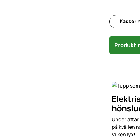
Kasserin
Produkti
Elektri
hönslu
Underlättar
på kvällen n
Vilken lyx!