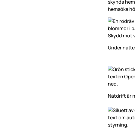
skynda hem p
hemsöka hö
Under natte
Nätdrift är 