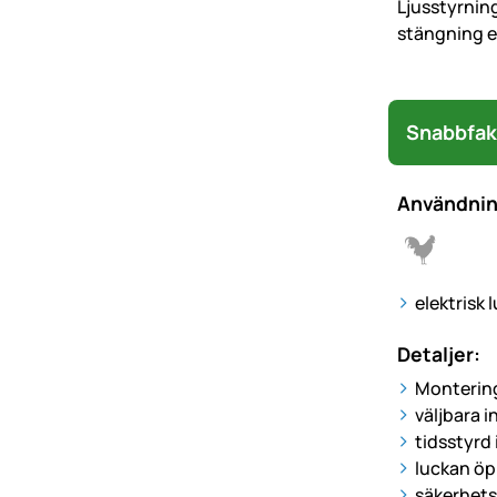
Ljusstyrnin
stängning e
Snabbfak
Användni
elektrisk 
Detaljer:
Montering
väljbara i
tidsstyrd 
luckan öpp
säkerhets