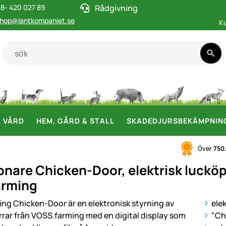
8- 420 027 89
Rådgivning
hop@lantkompaniet.se
K
& VÅRD
HEM, GÅRD & STALL
SKADEDJURSBEKÄMPNIN
Över
750
nare Chicken-Door, elektrisk lucköp
arming
i
ele
"Ch