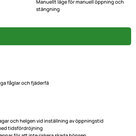
Manuellt läge för manuell öppning och
stängning
iga fåglar och fjäderfä
dagar och helgen vid inställning av öppningstid
 med tidsfördröjning
nnar för att inte riskera skada hönsen