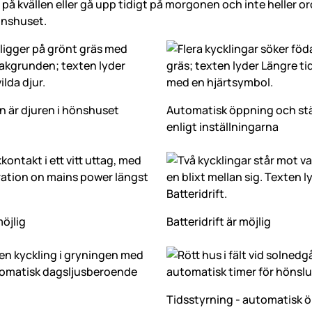
å kvällen eller gå upp tidigt på morgonen och inte heller oro
nshuset.
n är djuren i hönshuset
Automatisk öppning och st
enligt inställningarna
möjlig
Batteridrift är möjlig
Tidsstyrning - automatisk 