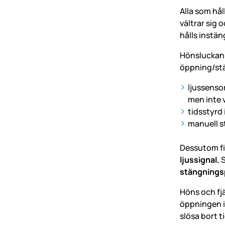
Alla som hål
vältrar sig 
hålls instän
Hönsluckan 
öppning/stä
ljussensor
men inte v
tidsstyrd 
manuell s
Dessutom fi
ljussignal.
S
stängnings
Höns och fjä
öppningen i 
slösa bort t