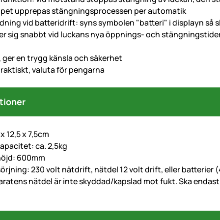
ppet upprepas stängningsprocessen per automatik
dning vid batteridrift: syns symbolen "batteri" i displayn så s
r sig snabbt vid luckans nya öppnings- och stängningstider; 
, ger en trygg känsla och säkerhet
praktiskt, valuta för pengarna
tioner
 x 12,5 x 7,5cm
apacitet: ca. 2,5kg
thöjd: 600mm
rjning: 230 volt nätdrift, nätdel 12 volt drift, eller batterier (
aratens nätdel är inte skyddad/kapslad mot fukt. Ska endast k