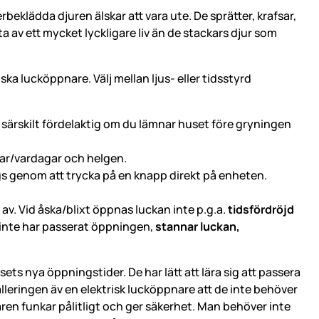
eklädda djuren älskar att vara ute. De sprätter, krafsar,
ta av ett mycket lyckligare liv än de stackars djur som
 lucköppnare. Välj mellan ljus- eller tidsstyrd
r särskilt fördelaktig om du lämnar huset före gryningen
agar/vardagar och helgen.
gs genom att trycka på en knapp direkt på enheten.
. Vid åska/blixt öppnas luckan inte p.g.a.
tidsfördröjd
 inte har passerat öppningen,
stannar luckan,
ets nya öppningstider. De har lätt att lära sig att passera
lleringen äv en elektrisk lucköppnare att de inte behöver
ren funkar pålitligt och ger säkerhet. Man behöver inte