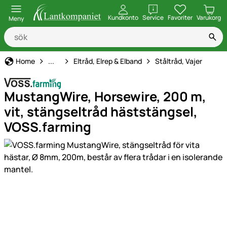
öppna
Kundkonto
Service
Favoriter
Varukorg
Meny
Elstängsel
Home
...
Eltråd, Elrep & Elband
Ståltråd, Vajer
MustangWire, Horsewire, 200 m,
vit, stängseltråd häststängsel,
VOSS.farming
Produktgaleri