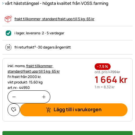
vårt häststängsel - högsta kvalitet från VOSS.farming
frakt tillkommer; standard frakt upp till 5 kg: 65 kr
i lager
, leverans:
2 - 5 vardagar
4
fri returfrakt
-
30 dagars ångerrätt
Skatteinformation:
inkl. moms,
frakt tillkommer;
-
7,5
%
standard frakt upp till 5 kg: 65 kr
ord. pris
1 799
kr
1 664
kr
Fri frakt från 2000 kr.
vikt produkt: 15,60 kg
1 m =
8
,
32
kr
art.nr.: 44950
Lägg till i varukorgen