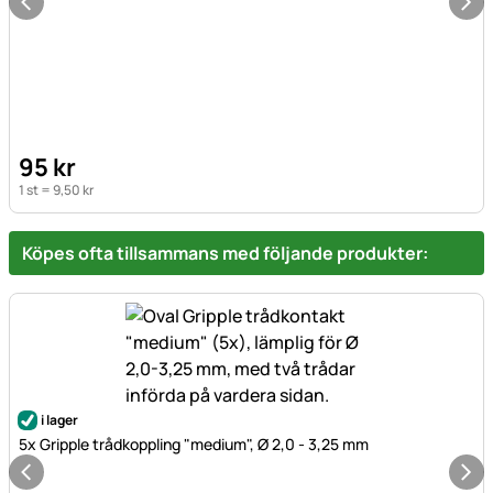
95
kr
1 st =
9
,
50
kr
Köpes ofta tillsammans med följande produkter:
i lager
5x Gripple trådkoppling "medium", Ø 2,0 - 3,25 mm