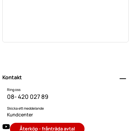
Sidfot
Kontakt
Ring oss
08- 420 027 89
Skicka ett meddelande
Kundcenter
Återköp - frånträda avtal