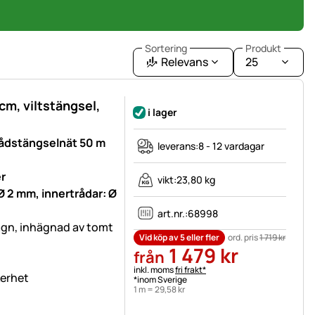
Sortering
Produkt
Relevans
25
m, viltstängsel,
i lager
rådstängselnät 50 m
leverans:
8 - 12 vardagar
r
vikt:
23,80 kg
Ø 2 mm, innertrådar: Ø
art.nr.:
68998
ägn, inhägnad av tomt
Vid köp av 5 eller fler
ord. pris
1 719
kr
1 479
kr
från
Skatteinformation:
inkl. moms
fri frakt*
kerhet
*inom Sverige
1 m =
29
,
58
kr