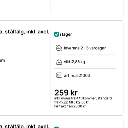
, stålfälg, inkl. axel,
i lager
leverans:
2 - 5 vardagar
 mm
vikt:
2,88 kg
art.nr.:
521003
259
kr
Skatteinformation:
inkl. moms
frakt tillkommer; standard
frakt upp till 5 kg: 65 kr
Fri frakt från 2000 kr.
, stålfälg, inkl. axel,