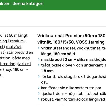
ukter i denna kategori
Vridknutsnät Premium 50m x 180c
viltnät, 180/15/30, VOSS.farming
vridknutsstängsel, vridknutsnät, t
längd, 180 cm höjd
maskbredd 30 cm + olika maskhöjde
trådtjocklek: över- och underkant: 
1,8 mm
för lantbruk, skogsbruk, trädgårdsh
osv.
kan fästas vid olika sorters stolpar
tjocka trådar – hög stabilitet och sä
robust, varmförzinkad och långlivad