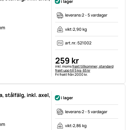
i lager
leverans:
2 - 5 vardagar
 mm
vikt:
2,90 kg
art.nr.:
521002
259
kr
Skatteinformation:
inkl. moms
frakt tillkommer; standard
frakt upp till 5 kg: 65 kr
Fri frakt från 2000 kr.
, stålfälg, inkl. axel,
i lager
leverans:
2 - 5 vardagar
 mm
vikt:
2,86 kg