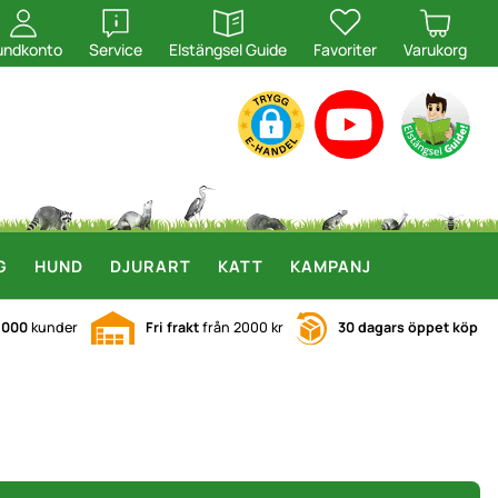
öppna
öppna
undkonto
Service
Elstängsel Guide
Favoriter
Varukorg
G
HUND
DJURART
KATT
KAMPANJ
.000
kunder
Fri frakt
från 2000 kr
30 dagars öppet köp