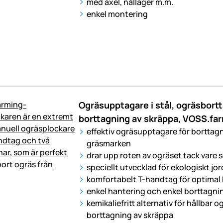
med axel, nållager m.m.
enkel montering
Ogräsupptagare i stål, ogräsbortt
borttagning av skräppa, VOSS.fa
effektiv ogräsupptagare för borttagn
gräsmarken
drar upp roten av ogräset tack vare s
speciellt utvecklad för ekologiskt jo
komfortabelt T-handtag för optimal
enkel hantering och enkel borttagni
kemikaliefritt alternativ för hållba
borttagning av skräppa