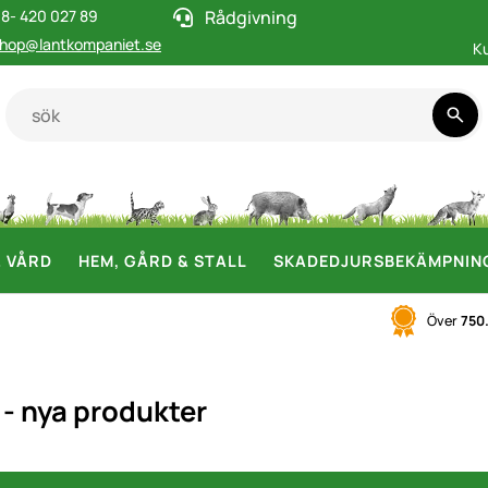
8- 420 027 89
Rådgivning
hop@lantkompaniet.se
K
& VÅRD
HEM, GÅRD & STALL
SKADEDJURSBEKÄMPNIN
Över
750
 - nya produkter