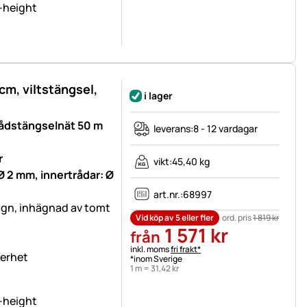
m, viltstängsel,
i lager
rådstängselnät 50 m
leverans:
8 - 12 vardagar
r
vikt:
45,40 kg
Ø 2 mm, innertrådar: Ø
art.nr.:
68997
ägn, inhägnad av tomt
Vid köp av 5 eller fler
ord. pris
1 819
kr
1 571
kr
från
Skatteinformation:
inkl. moms
fri frakt*
kerhet
*inom Sverige
1 m =
31
,
42
kr