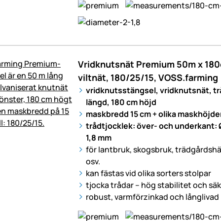
Vridknutsnät Premium 50m x 180c
viltnät, 180/25/15, VOSS.farming
vridknutsstängsel, vridknutsnät, t
längd, 180 cm höjd
maskbredd 15 cm + olika maskhöjde
trådtjocklek: över- och underkant: 
1,8 mm
för lantbruk, skogsbruk, trädgårdsh
osv.
kan fästas vid olika sorters stolpar
tjocka trådar – hög stabilitet och sä
robust, varmförzinkad och långlivad