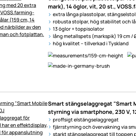
mark), 14 öglor, vit, 20 st., VOSS.
extra långa plasstolpar, stängselstolp
robusta stolpar, hög stabilitet och l
13 öglor + toppisolator
lång metallspets (markspik) 19 cm /
hög kvalitet – tillverkad i Tyskland
Smart stängselaggregat "Smart M
styrning via smartphone, 230 V, 
proffsigt elstängselaggregat
fjärrstyrning och övervakning via s
starkt stängselaggregat till toppen p