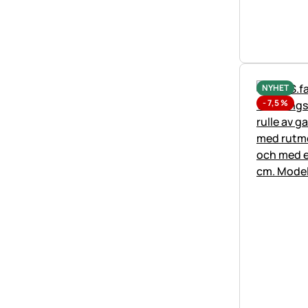
NYHET
-
7,5
%