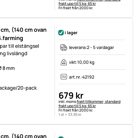
frakt upp till 5 kg: 65 kr
Fri frakt från 2000 kr.
9 cm, (140 cm ovan
i lager
S.farming
ar till elstängsel
leverans:
2 - 5 vardagar
ång livslängd
vikt:
10,00 kg
 Ø 8 mm
art.nr.:
42192
679
kr
Skatteinformation:
inkl. moms
frakt tillkommer; standard
frakt upp till 5 kg: 65 kr
Fri frakt från 2000 kr.
1 st =
33
,
95
kr
9 cm, (140 cm ovan