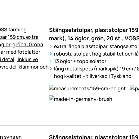
Stängselstolpar, plaststolpar 15
mark), 14 öglor, grön, 20 st., VOS
extra långa plasstolpar, stängselstolp
robusta stolpar, hög stabilitet och l
13 öglor + toppisolator
lång metallspets (markspik) 19 cm /
hög kvalitet – tillverkad i Tyskland
Stängselstolpar, plaststolpar 15