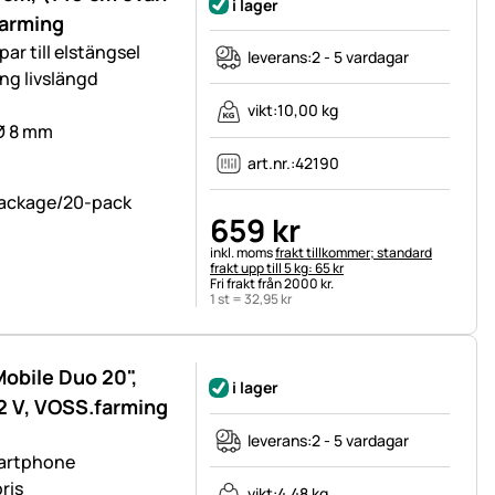
i lager
farming
ar till elstängsel
leverans:
2 - 5 vardagar
ång livslängd
vikt:
10,00 kg
 Ø 8 mm
art.nr.:
42190
659
kr
Skatteinformation:
inkl. moms
frakt tillkommer; standard
frakt upp till 5 kg: 65 kr
Fri frakt från 2000 kr.
1 st =
32
,
95
kr
obile Duo 20",
i lager
12 V, VOSS.farming
leverans:
2 - 5 vardagar
martphone
ris
vikt:
4,48 kg