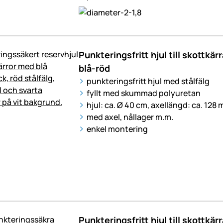
Punkteringsfritt hjul till skottkärra
blå-röd
punkteringsfritt hjul med stålfälg
fyllt med skummad polyuretan
hjul: ca. Ø 40 cm, axellängd: ca. 128
med axel, nållager m.m.
enkel montering
Punkteringsfritt hjul till skottkärra