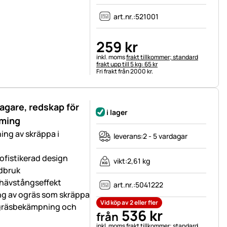
art.nr.:
521001
259
kr
Skatteinformation:
inkl. moms
frakt tillkommer; standard
frakt upp till 5 kg: 65 kr
Fri frakt från 2000 kr.
agare, redskap för
i lager
rming
ing av skräppa i
leverans:
2 - 5 vardagar
ofistikerad design
vikt:
2,61 kg
rdbruk
 hävstångseffekt
art.nr.:
5041222
ng av ogräs som skräppa
Vid köp av 2 eller fler
r ogräsbekämpning och
536
kr
från
Skatteinformation:
inkl. moms
frakt tillkommer; standard