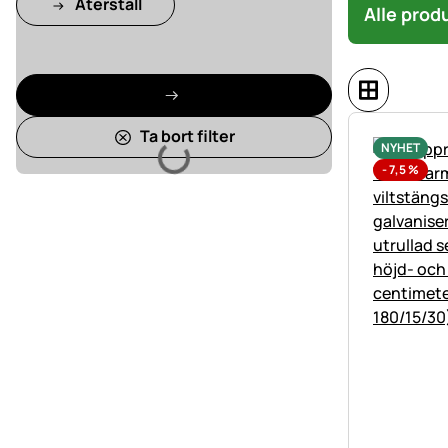
Återställ
Alle prod
Ta bort filter
NYHET
Laddar
-
7,5
%