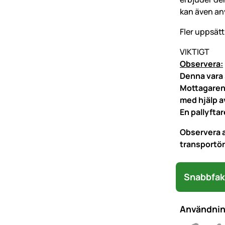
kan även anv
Fler uppsätt
VIKTIGT
Observera:
Denna vara
Mottagaren 
med hjälp av
En pallyftar
Observera a
transportöre
Snabbfak
Användni