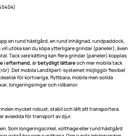
 45404)
upp en rund hästgård, en rund inhägnad, rundpaddock,
vill utöka kan du köpa ytterligare grindar (paneler), även
al. Tack vare kätting kan flera grindar (paneler) kopplas
e i efterhand,
är
betydligt lättare
och mer mobila tack
 (rör). Det mobila LandXpert-systemet möjliggör flexibel
ealisk för kortvariga, flyttbara, mobila men solida
oxar, longeringsringar och ridbanor.
nden mycket robust, stabil och lätt att transportera.
ar avsedda för transport av djur.
n. Som longeringscirkel, volthage eller rund hästgård
erar också bra som rundbana. Den runda inhägnanden