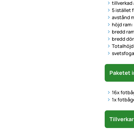
tillverkad
5 istället
avstånd m
höjd ram:
bredd ra
bredd dör
Totalhöjd 
svetsfoga
Paketet i
16x fotbå
1x fotbåg
Tillverka