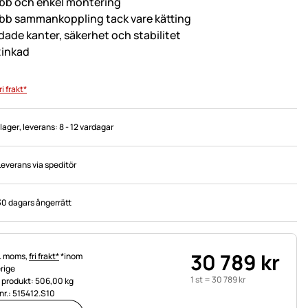
bb och enkel montering
bb sammankoppling tack vare kätting
dade kanter, säkerhet och stabilitet
zinkad
ri frakt*
 lager
, leverans:
8 - 12 vardagar
Leverans via speditör
30 dagars ångerrätt
30 789
kr
tteinformation:
l. moms,
fri frakt*
*inom
rige
1 st =
30 789
kr
t produkt: 506,00 kg
.nr.: 515412.S10