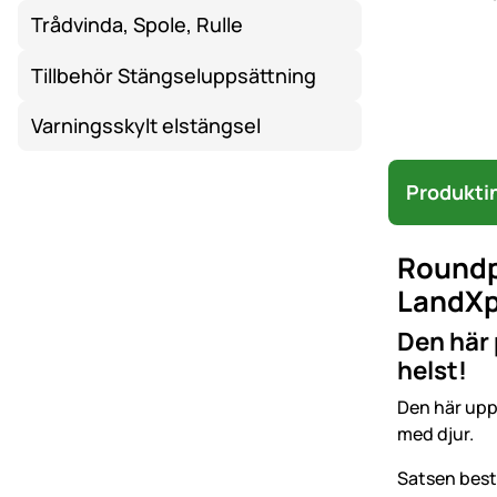
Trådvinda, Spole, Rulle
Tillbehör Stängseluppsättning
Varningsskylt elstängsel
Produkti
Roundp
LandXp
Den här 
helst!
Den här upp
med djur.
Satsen bestå