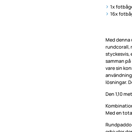
1x fotbåg
16x fotbå
Med denna u
rundcorall, 
styckesvis, 
samman på e
vare sin kon
användning i
lösningar. D
Den 1,10 met
Kombinatione
Med en total
Rundpaddock
erbjuder de