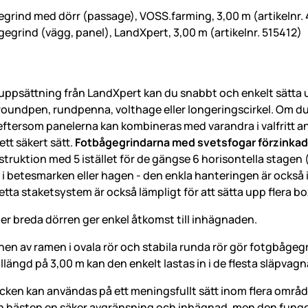
egrind med dörr (passage), VOSS.farming, 3,00 m (artikelnr.
gegrind (vägg, panel), LandXpert, 3,00 m (artikelnr. 515412)
ppsättning från LandXpert kan du snabbt och enkelt sätta 
roundpen, rundpenna, volthage eller longeringscirkel. Om du 
eftersom panelerna kan kombineras med varandra i valfritt ant
tt säkert sätt.
Fotbågegrindarna med svetsfogar förzinkad
struktion med 5 istället för de gängse 6 horisontella stagen
 betesmarken eller hagen - den enkla hanteringen är också id
etta staketsystem är också lämpligt för att sätta upp flera b
er breda dörren ger enkel åtkomst till inhägnaden.
n av ramen i ovala rör och stabila runda rör gör fotgbågegri
längd på 3,00 m kan den enkelt lastas in i de flesta släpvagn
en kan användas på ett meningsfullt sätt inom flera område
n hästen en säker avgränsning och inhägnad, men den fung