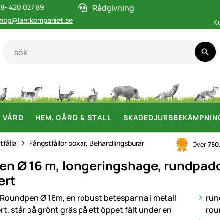
8- 420 027 89
Rådgivning
hop@lantkompaniet.se
K
& VÅRD
HEM, GÅRD & STALL
SKADEDJURSBEKÄMPNIN
tfålla
Fångstfållor boxar, Behandlingsburar
Över
750
n Ø 16 m, longeringshage, rundpaddo
ert
i
run
rou