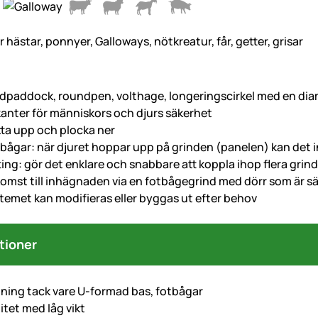
r hästar, ponnyer, Galloways, nötkreatur, får, getter, grisar
ndpaddock, roundpen, volthage, longeringscirkel med en dia
anter för människors och djurs säkerhet
ätta upp och plocka ner
bågar: när djuret hoppar upp på grinden (panelen) kan det 
ing: gör det enklare och snabbare att koppla ihop flera grin
omst till inhägnaden via en fotbågegrind med dörr som är s
temet kan modifieras eller byggas ut efter behov
tioner
llning tack vare U-formad bas, fotbågar
itet med låg vikt