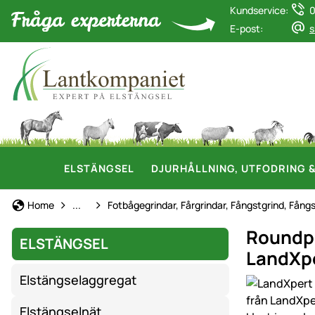
Kundservice:
0
E-post:
s
ELSTÄNGSEL
DJURHÅLLNING, UTFODRING 
Elstängsel
Home
...
Fotbågegrindar, Fårgrindar, Fångstgrind, Fångs
Roundpe
ELSTÄNGSEL
LandXp
Elstängselaggregat
Produktgaler
Elstängselnät