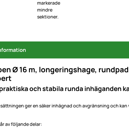
nformation
en Ø 16 m, longeringshage, rundpadd
ert
praktiska och stabila runda inhäganden k
sättningen ger en säker inhägnad och avgränsning och kan v
r av följande delar: