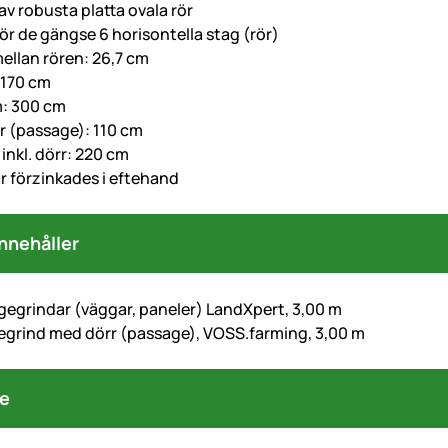
 av robusta platta ovala rör
 för de gängse 6 horisontella stag (rör)
ellan rören: 26,7 cm
 170 cm
m: 300 cm
r (passage): 110 cm
inkl. dörr: 220 cm
r förzinkades i eftehand
nnehåller
gegrindar (väggar, paneler) LandXpert, 3,00 m
egrind med dörr (passage), VOSS.farming, 3,00 m
re