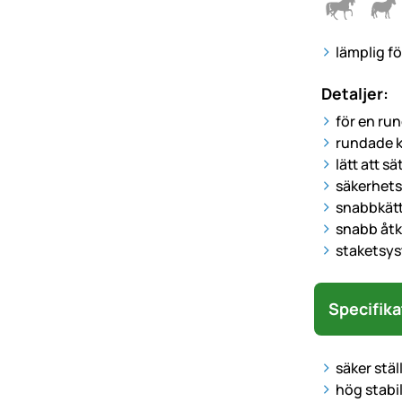
lämplig fö
Detaljer:
för en ru
rundade k
lätt att s
säkerhets
snabbkätt
snabb åtk
staketsys
Specifika
säker stä
hög stabil