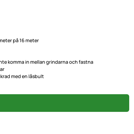
meter på 16 meter
inte komma in mellan grindarna och fastna
dar
äkrad med en låsbult