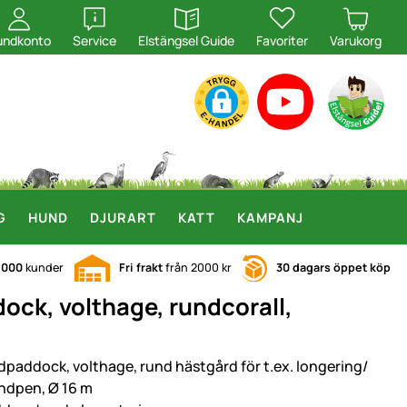
öppna
öppna
undkonto
Service
Elstängsel Guide
Favoriter
Varukorg
G
HUND
DJURART
KATT
KAMPANJ
.000
kunder
Fri frakt
från 2000 kr
30 dagars öppet köp
ck, volthage, rundcorall,
dpaddock, volthage, rund hästgård för t.ex. longering/
ndpen, Ø 16 m