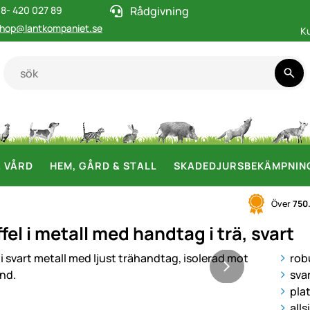
8- 420 027 89
Rådgivning
hop@lantkompaniet.se
K
& VÅRD
HEM, GÅRD & STALL
SKADEDJURSBEKÄMPNIN
Över
750
el i metall med handtag i trä, svart
i
rob
svar
pla
all