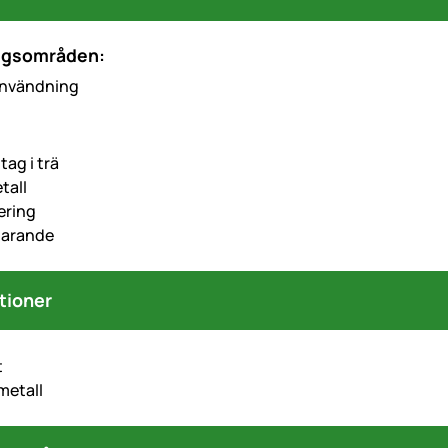
ngsområden:
 användning
ag i trä
tall
ering
parande
tioner
t
metall