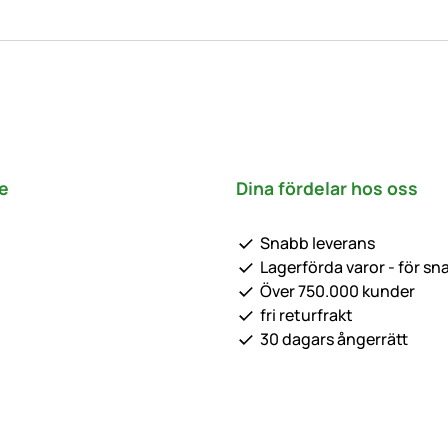
e
Dina fördelar hos oss
Snabb leverans
Lagerförda varor - för sn
Över 750.000 kunder
fri returfrakt
30 dagars ångerrätt