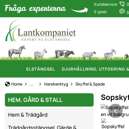
Kundservice:
0
E-post:
s
ELSTÄNGSEL
DJURHÅLLNING, UTFODRING 
Verktyg & Verkstad
Home
...
Handverktyg
Skyffel & Spade
Sopskyff
HEM, GÅRD & STALL
Produktgaler
Hem & Trädgård
Trädgårdsstängsel, Gärde &