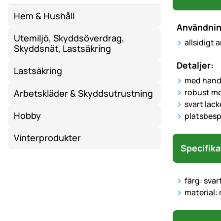
Hem & Hushåll
Användni
Utemiljö, Skyddsöverdrag,
allsidigt
Skyddsnät, Lastsäkring
Detaljer:
Lastsäkring
med handt
robust me
Arbetskläder & Skyddsutrustning
svart lack
Hobby
platsbes
Vinterprodukter
Specifika
färg: svar
material: 