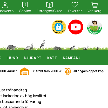
öppna
öppna
undkonto
Service
Elstängsel Guide
Favoriter
Varukorg
G
HUND
DJURART
KATT
KAMPANJ
.000
kunder
Fri frakt
från 2000 kr
30 dagars öppet köp
ust trähandtag
t lackering av hög kvalitet
tsbesparande förvaring
sidigt användbar