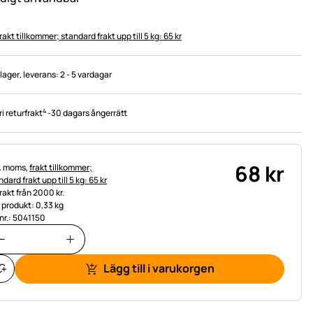
rakt tillkommer; standard frakt upp till 5 kg: 65 kr
 lager
, leverans:
2 - 5 vardagar
4
ri returfrakt
-
30 dagars ångerrätt
68
kr
tteinformation:
l. moms,
frakt tillkommer;
dard frakt upp till 5 kg: 65 kr
frakt från 2000 kr.
t produkt: 0,33 kg
.nr.: 5041150
Lägg till i varukorgen