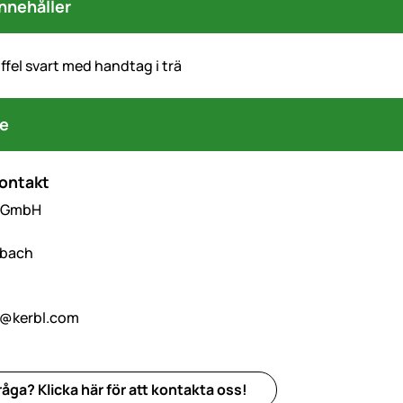
nnehåller
ffel svart med handtag i trä
re
kontakt
l GmbH
hbach
o@kerbl.com
åga? Klicka här för att kontakta oss!