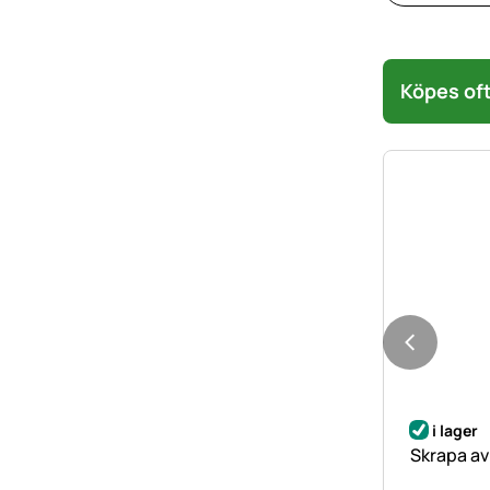
Köpes oft
i lager
Skrapa av