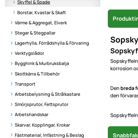
Skyffel & Spade
Borstar, Kvastar & Skaft
Produkti
Värme & Aggregat, Elverk
Stegar & Stegpallar
Sopskyf
Lagerhylla, Förrådshylla & Förvaring
Sopskyff
Verktygslådor
Sopskyffeln
Bygghink & Murbruksbalja
korrosion oc
Skottkärra & Tillbehör
Transport
Den
breda 
Arbetsbelysning & Strålkastare
den förvaras
Smörjsprutor, Fettsprutor
Arbetshandskar
Sopskyffeln
Skarvar, Kopplingar, Krokar
Snabbfak
Fästmaterial, Infästning & Beslag