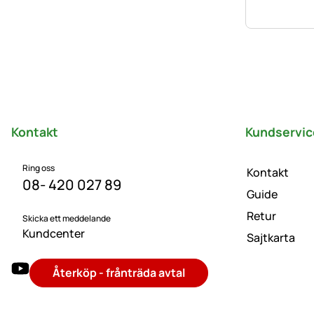
Sidfot
Kontakt
Kundservic
Ring oss
Kontakt
08- 420 027 89
Guide
Retur
Skicka ett meddelande
Kundcenter
Sajtkarta
Återköp - frånträda avtal