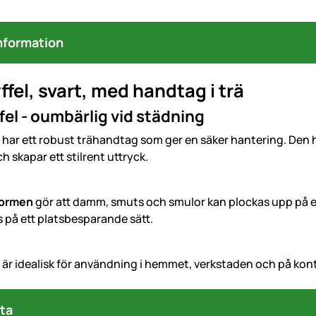
nformation
fel, svart, med handtag i trä
el - oumbärlig vid städning
 har ett robust trähandtag som ger en säker hantering. Den 
h skapar ett stilrent uttryck.
formen
gör att damm, smuts och smulor kan plockas upp på et
 på ett platsbesparande sätt.
 är idealisk för användning i hemmet, verkstaden och på kont
ta