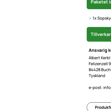
Paketet i
1x Sopsky
Tillverka
Ansvarig 
Albert Kerb
Felizenzell 9
84428 Buc
Tyskland
e-post:
inf
Produkfr