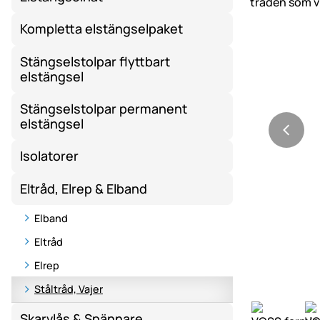
Kompletta elstängselpaket
Stängselstolpar flyttbart
elstängsel
Stängselstolpar permanent
elstängsel
Isolatorer
Eltråd, Elrep & Elband
Elband
Eltråd
Elrep
Ståltråd, Vajer
Skarvlås & Spännare