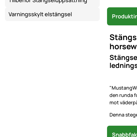
Tillbehör Stängseluppsättning
Varningsskylt elstängsel
Produkti
Stängse
horsewi
Stängsel
lednings
"MustangWir
den runda f
mot väderpå
Denna stege 
Snabbfak