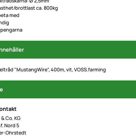
åltrådskärna: Ø 2,5mm
asthet/brottlast ca. 800kg
rbeta med
ndig
r pengarna
nnehåller
eltråd "MustangWire", 400m, vit, VOSS.farming
re
kontakt
& Co. KG
f. Nord 5
er-Ohrstedt