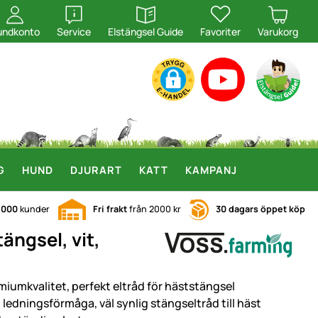
öppna
öppna
undkonto
Service
Elstängsel Guide
Favoriter
Varukorg
G
HUND
DJURART
KATT
KAMPANJ
.000
kunder
Fri frakt
från 2000 kr
30 dagars öppet köp
ängsel, vit,
miumkvalitet, perfekt eltråd för häststängsel
 ledningsförmåga, väl synlig stängseltråd till häst