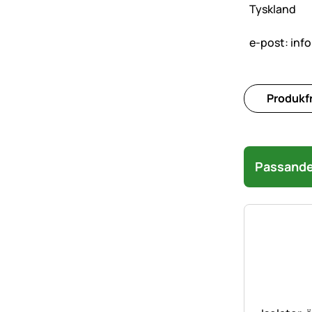
Tyskland
e-post:
inf
Produkfr
Passande 