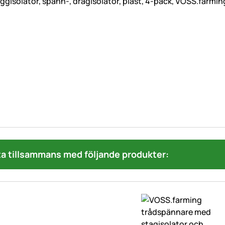
Isolator, äggisolator, spänn-, dragisolator, plast, 4-pack, VOSS.farm
a tillsammans med följande produkter: