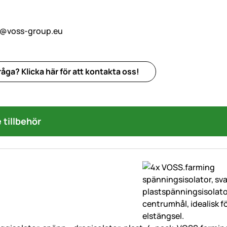
o@voss-group.eu
åga? Klicka här för att kontakta oss!
tillbehör