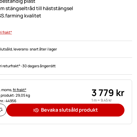
beständig plast
m stängseltråd till häststängsel
S.farming kvalitet
ri frakt*
slutsåld
, leverans:
snart åter i lager
4
ri returfrakt
-
30 dagars ångerrätt
3 779
kr
tteinformation:
l. moms,
fri frakt*
t produkt: 29,05 kg
1 m =
9
,
45
kr
.nr.: 44956
Bevaka slutsåld produkt