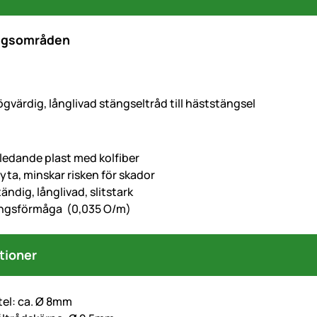
ngsområden
gvärdig, långlivad stängseltråd till häststängsel
 ledande plast med kolfiber
 yta, minskar risken för skador
ndig, långlivad, slitstark
ingsförmåga (0,035 O/m)
tioner
el: ca. Ø 8mm