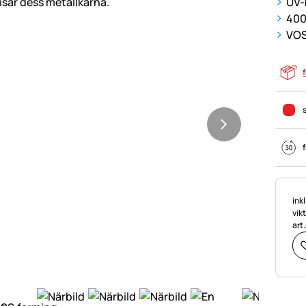
UV-
400
VOS
f
f
Ska
ink
vik
art