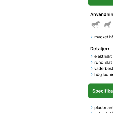
Användni
mycket hö
Detaljer:
elektriskt
rund, slät
väderbestä
hög ledn
Specifika
plastmant