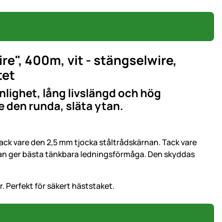
re", 400m, vit - stängselwire,
tet
ighet, lång livslängd och hög
 den runda, släta ytan.
ck vare den 2,5 mm tjocka ståltrådskärnan. Tack vare
nan ger bästa tänkbara ledningsförmåga. Den skyddas
. Perfekt för säkert häststaket.