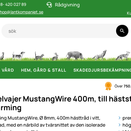
8- 420 027 89
Rådgivning
hop@lantkompaniet.se
K
& VÅRD
HEM, GÅRD & STALL
SKADEDJURSBEKÄMPNIN
Över
750
lvajer MustangWire 400m, till hästst
arming
i
pre
hög