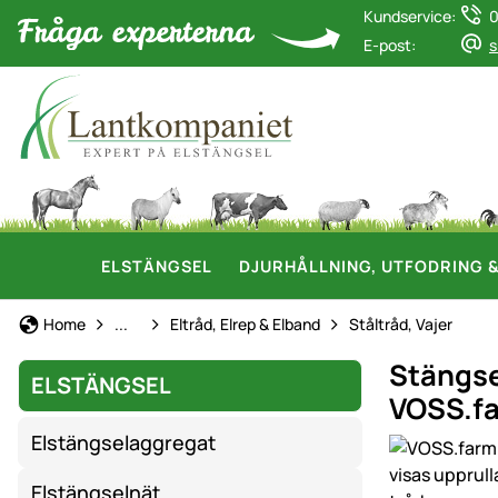
Kundservice:
0
E-post:
s
ELSTÄNGSEL
DJURHÅLLNING, UTFODRING 
Elstängsel
Home
...
Eltråd, Elrep & Elband
Ståltråd, Vajer
Stängse
ELSTÄNGSEL
VOSS.f
Elstängselaggregat
Produktgaler
Elstängselnät