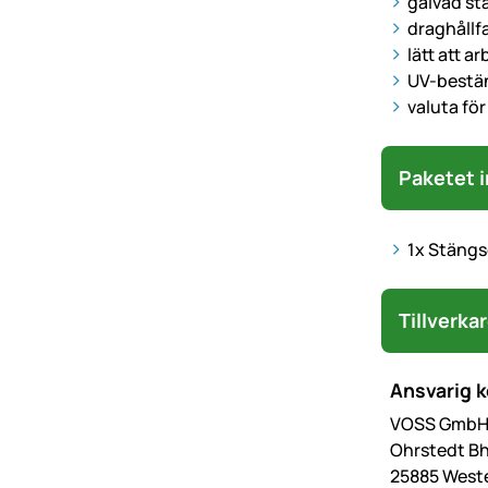
galvad st
draghållf
lätt att a
UV-bestä
valuta fö
Paketet i
1x Stängs
Tillverka
Ansvarig 
VOSS GmbH 
Ohrstedt Bh
25885 West