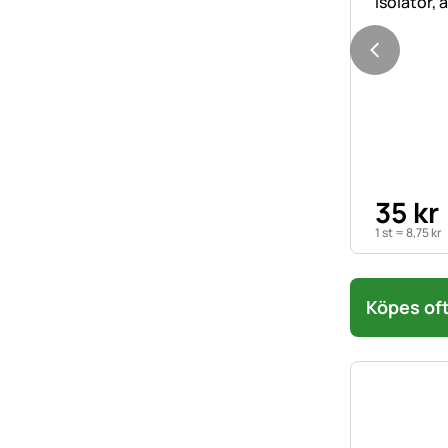
35
kr
1 st =
8
,
75
kr
Köpes oft