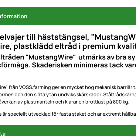
nformation
lvajer till häststängsel, "MustangWi
re, plastklädd eltråd i premium kvali
tråden "MustangWire" utmärks av bra synl
förmåga. Skaderisken minimeras tack vare
e" från VOSS.farming ger en mycket hög mekanisk barriär ta
ormen och den släta ytan undviks skärskador. Ståltrådskär
verkan av plastmanteln och klarar en brottlast på 800 kg.
är speciellt utvecklad för fasta staket och är extremt hållbar
ta