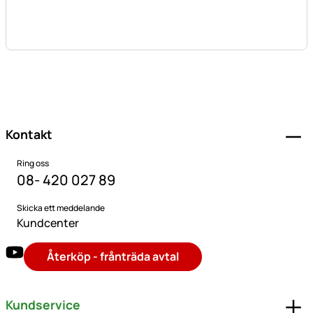
Sidfot
Kontakt
Ring oss
08- 420 027 89
Skicka ett meddelande
Kundcenter
Återköp - frånträda avtal
Kundservice