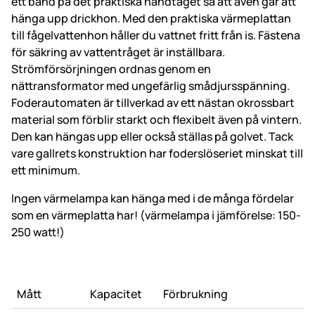
ett band på det praktiska handtaget så att även går att
hänga upp drickhon. Med den praktiska värmeplattan
till fågelvattenhon håller du vattnet fritt från is. Fästena
för säkring av vattentråget är inställbara.
Strömförsörjningen ordnas genom en
nättransformator med ungefärlig smådjursspänning.
Foderautomaten är tillverkad av ett nästan okrossbart
material som förblir starkt och flexibelt även på vintern.
Den kan hängas upp eller också ställas på golvet. Tack
vare gallrets konstruktion har foderslöseriet minskat till
ett minimum.
Ingen värmelampa kan hänga med i de många fördelar
som en värmeplatta har! (värmelampa i jämförelse: 150-
250 watt!)
Mått
Kapacitet
Förbrukning