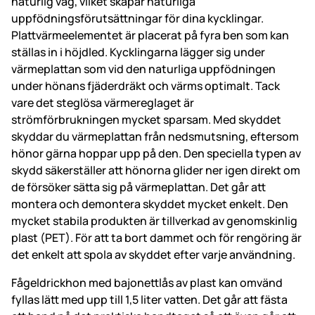
naturlig väg, vilket skapar naturliga
uppfödningsförutsättningar för dina kycklingar.
Plattvärmeelementet är placerat på fyra ben som kan
ställas in i höjdled. Kycklingarna lägger sig under
värmeplattan som vid den naturliga uppfödningen
under hönans fjäderdräkt och värms optimalt. Tack
vare det steglösa värmereglaget är
strömförbrukningen mycket sparsam. Med skyddet
skyddar du värmeplattan från nedsmutsning, eftersom
hönor gärna hoppar upp på den. Den speciella typen av
skydd säkerställer att hönorna glider ner igen direkt om
de försöker sätta sig på värmeplattan. Det går att
montera och demontera skyddet mycket enkelt. Den
mycket stabila produkten är tillverkad av genomskinlig
plast (PET). För att ta bort dammet och för rengöring är
det enkelt att spola av skyddet efter varje användning.
Fågeldrickhon med bajonettlås av plast kan omvänd
fyllas lätt med upp till 1,5 liter vatten. Det går att fästa