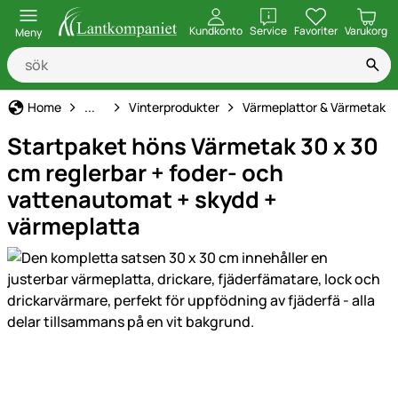
öppna
Kundkonto
Service
Favoriter
Varukorg
Meny
Hem, gård & stall
Home
...
Vinterprodukter
Värmeplattor & Värmetak
Startpaket höns Värmetak 30 x 30
cm reglerbar + foder- och
vattenautomat + skydd +
värmeplatta
Produktgaleri