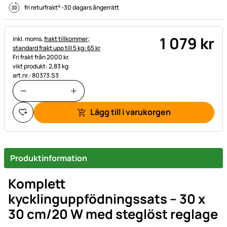
4
fri returfrakt
-
30 dagars ångerrätt
1 079
kr
Skatteinformation:
inkl. moms,
frakt tillkommer;
standard frakt upp till 5 kg: 65 kr
Fri frakt från 2000 kr.
vikt produkt: 2,83 kg
art.nr.: 80373.S3
Lägg till i varukorgen
Produktinformation
Komplett
kycklinguppfödningssats – 30 x
30 cm/20 W med steglöst reglage