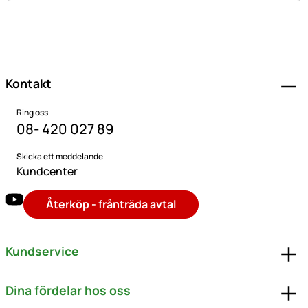
Sidfot
Kontakt
Ring oss
08- 420 027 89
Skicka ett meddelande
Kundcenter
Återköp - frånträda avtal
Kundservice
Dina fördelar hos oss