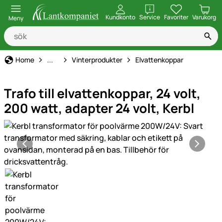
öppna
Kundkonto
Service
Favoriter
Varukorg
Meny
Hem, gård & stall
Home
...
Vinterprodukter
Elvattenkoppar
Trafo till elvattenkoppar, 24 volt,
200 watt, adapter 24 volt, Kerbl
Produktgaleri