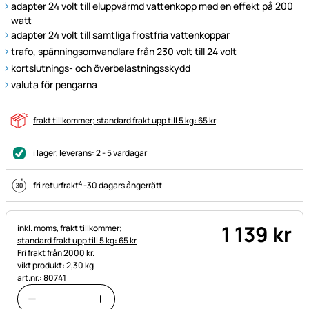
adapter 24 volt till eluppvärmd vattenkopp med en effekt på 200
watt
adapter 24 volt till samtliga frostfria vattenkoppar
trafo, spänningsomvandlare från 230 volt till 24 volt
kortslutnings- och överbelastningsskydd
valuta för pengarna
frakt tillkommer; standard frakt upp till 5 kg: 65 kr
i lager
, leverans:
2 - 5 vardagar
4
fri returfrakt
-
30 dagars ångerrätt
1 139
kr
Skatteinformation:
inkl. moms,
frakt tillkommer;
standard frakt upp till 5 kg: 65 kr
Fri frakt från 2000 kr.
vikt produkt: 2,30 kg
art.nr.: 80741