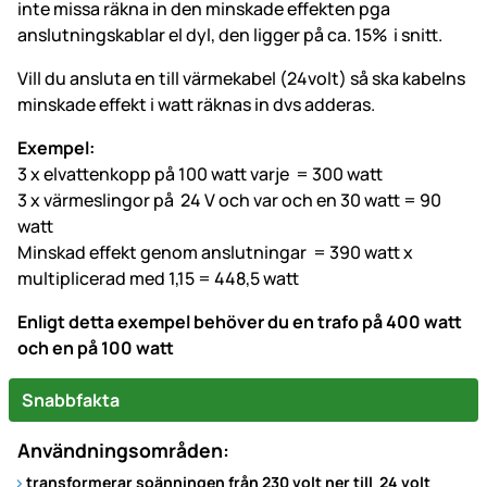
inte missa räkna in den minskade effekten pga
anslutningskablar el dyl, den ligger på ca. 15% i snitt.
Vill du ansluta en till värmekabel (24volt) så ska kabelns
minskade effekt i watt räknas in dvs adderas.
Exempel:
3 x elvattenkopp på 100 watt varje = 300 watt
3 x värmeslingor på 24 V och var och en 30 watt = 90
watt
Minskad effekt genom anslutningar = 390 watt x
multiplicerad med 1,15 = 448,5 watt
Enligt detta exempel behöver du en trafo på 400 watt
och en på 100 watt
Snabbfakta
Användningsområden:
transformerar soänningen från 230 volt ner till 24 volt