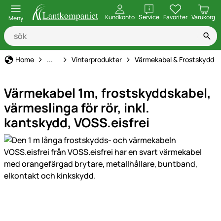
öppna
Kundkonto
Service
Favoriter
Varukorg
Meny
Hem, gård & stall
Home
...
Vinterprodukter
Värmekabel & Frostskydd
Värmekabel 1m, frostskyddskabel,
värmeslinga för rör, inkl.
kantskydd, VOSS.eisfrei
Produktgaleri