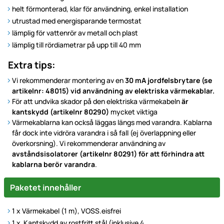
helt förmonterad, klar för användning, enkel installation
utrustad med energisparande termostat
lämplig för vattenrör av metall och plast
lämplig till rördiametrar på upp till 40 mm
Extra tips:
Vi rekommenderar montering av en
30 mA jordfelsbrytare (se
artikelnr: 48015) vid användning av elektriska värmekablar.
För att undvika skador på den elektriska värmekabeln
är
kantskydd (artikelnr 80290)
mycket viktiga
Värmekablarna kan också läggas längs med varandra. Kablarna
får dock inte vidröra varandra i så fall (ej överlappning eller
överkorsning). Vi rekommenderar användning av
avståndsisolatorer (artikelnr 80291) för att förhindra att
kablarna berör varandra
.
Paketet innehåller
1 x Värmekabel (1 m), VOSS.eisfrei
1 x Kantskydd av rostfritt stål (inklusive 4