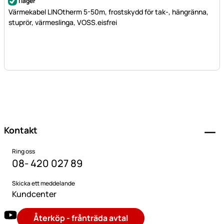
i lager
Värmekabel LINOtherm 5-50m, frostskydd för tak-, hängränna,
stuprör, värmeslinga, VOSS.eisfrei
Sidfot
Kontakt
Ring oss
08- 420 027 89
Skicka ett meddelande
Kundcenter
Återköp - frånträda avtal