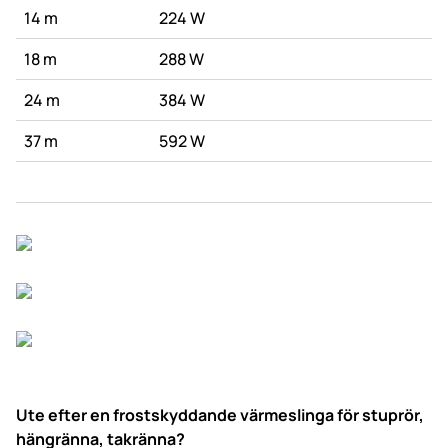
14 m
224 W
18 m
288 W
24 m
384 W
37 m
592 W
Ute efter en frostskyddande värmeslinga för stuprör,
hängränna, takränna?