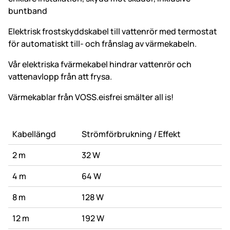
buntband
Elektrisk frostskyddskabel till vattenrör med termostat
för automatiskt till- och frånslag av värmekabeln.
Vår elektriska fvärmekabel hindrar vattenrör och
vattenavlopp från att frysa.
Värmekablar från VOSS.eisfrei smälter all is!
Kabellängd
Strömförbrukning / Effekt
2 m
32 W
4 m
64 W
8 m
128 W
12 m
192 W