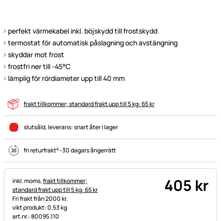
perfekt värmekabel inkl. böjskydd till frostskydd
termostat för automatisk påslagning och avstängning
skyddar mot frost
frostfri ner till -45°C
lämplig för rördiameter upp till 40 mm
frakt tillkommer; standard frakt upp till 5 kg: 65 kr
slutsåld
, leverans:
snart åter i lager
4
fri returfrakt
-
30 dagars ångerrätt
405
kr
Skatteinformation:
inkl. moms,
frakt tillkommer;
standard frakt upp till 5 kg: 65 kr
Fri frakt från 2000 kr.
vikt produkt: 0,53 kg
art.nr.: 80095.110