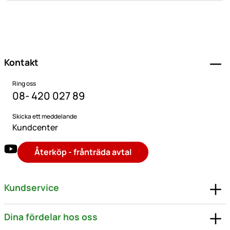
Sidfot
Kontakt
Ring oss
08- 420 027 89
Skicka ett meddelande
Kundcenter
Återköp - frånträda avtal
Kundservice
Dina fördelar hos oss