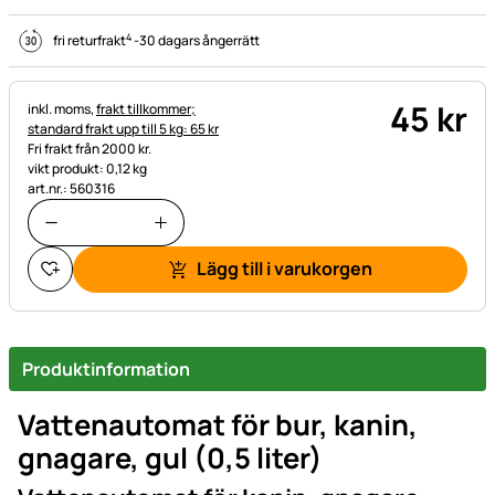
4
fri returfrakt
-
30 dagars ångerrätt
45
kr
Skatteinformation:
inkl. moms,
frakt tillkommer;
standard frakt upp till 5 kg: 65 kr
Fri frakt från 2000 kr.
vikt produkt: 0,12 kg
art.nr.: 560316
Lägg till i varukorgen
Produktinformation
Vattenautomat för bur, kanin,
gnagare, gul (0,5 liter)