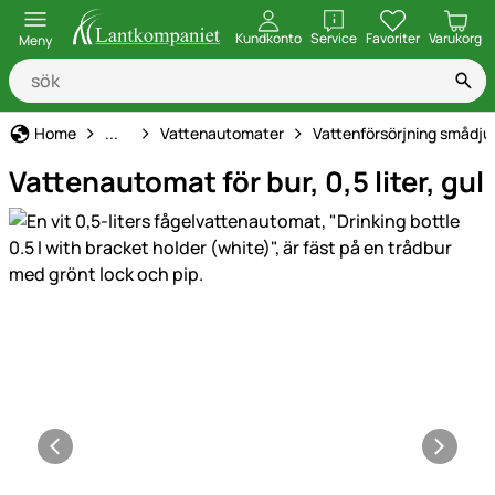
öppna
Kundkonto
Service
Favoriter
Varukorg
Meny
Stall & djurtillbehör
Home
...
Vattenautomater
Vattenförsörjning smådju
Vattenautomat för bur, 0,5 liter, gul
Produktgaleri