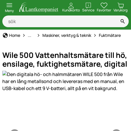
öppna
Kundkonto
Service
Favoriter
Varukorg
Meny
Hem, gård & stall
Home
...
Maskiner, verktyg & teknik
Fuktmätare
Wile 500 Vattenhaltsmätare till hö,
ensilage, fuktighetsmätare, digital
Produktgaleri