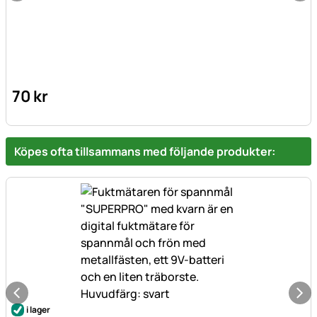
70
kr
Köpes ofta tillsammans med följande produkter:
i lager