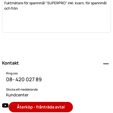
Fuktmätare för spannmål "SUPERPRO" inkl. kvarn, för spannmål
och frön
Sidfot
Kontakt
Ring oss
08- 420 027 89
Skicka ett meddelande
Kundcenter
Återköp - frånträda avtal