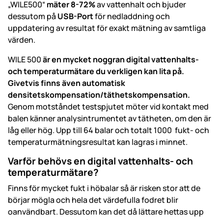
„WILE500“
mäter 8-72%
av vattenhalt och bjuder
dessutom på
USB-Port
för nedladdning och
uppdatering av resultat för exakt mätning av samtliga
värden.
WILE 500
är en mycket noggran digital vattenhalts-
och temperaturmätare du verkligen kan lita på.
Givetvis finns även automatisk
densitetskompensation/täthetskompensation.
Genom motståndet testspjutet möter vid kontakt med
balen känner analysintrumentet av tätheten, om den är
låg eller hög. Upp till 64 balar och totalt 1000 fukt- och
temperaturmätningsresultat kan lagras i minnet.
Varför behövs en digital vattenhalts- och
temperaturmätare?
Finns för mycket fukt i höbalar så är risken stor att de
börjar mögla och hela det värdefulla fodret blir
oanvändbart. Dessutom kan det då lättare hettas upp