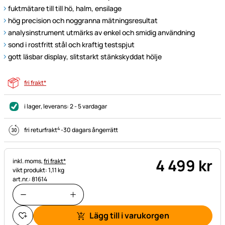
fuktmätare till till hö, halm, ensilage
hög precision och noggranna mätningsresultat
analysinstrument utmärks av enkel och smidig användning
sond i rostfritt stål och kraftig testspjut
gott läsbar display, slitstarkt stänkskyddat hölje
fri frakt*
i lager
, leverans:
2 - 5 vardagar
4
fri returfrakt
-
30 dagars ångerrätt
4 499
kr
Skatteinformation:
inkl. moms,
fri frakt*
vikt produkt: 1,11 kg
art.nr.: 81614
Lägg till i varukorgen