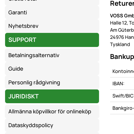
Returer
Garanti
VOSS Gmb
Halle 12, T
Nyhetsbrev
Am Güterb
24976 Han
SUPPORT
Tyskland
Betalningsalternativ
Bankup
Guide
Kontoinn
Personlig rådgivning
IBAN:
JURIDISKT
Swift/BIC
Bankgiro-
Allmänna köpvillkor för onlineköp
Dataskyddspolicy