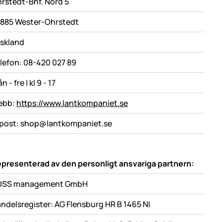
rstedt-Bhf. Nord 5
885 Wester-Ohrstedt
skland
lefon: 08-420 027 89
n - fre | kl 9 - 17
ebb:
https://www.lantkompaniet.se
post: shop@lantkompaniet.se
presenterad av den personligt ansvariga partnern:
OSS management GmbH
ndelsregister: AG Flensburg HR B 1465 NI