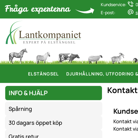
Kundservice:
0
E-post:
s
ELSTÄNGSEL
DJURHÅLLNING, UTFODRING 
Kontakt
INFO & HJÄLP
Spårning
Kundse
Kontakt vi
30 dagars öppet köp
Kontakt vi
Gratis retur