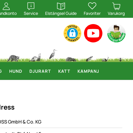
öppna
öppna
undkonto
Service
Elstängsel Guide
Favoriter
Varukorg
G
HUND
DJURART
KATT
KAMPANJ
ress
SS GmbH & Co. KG