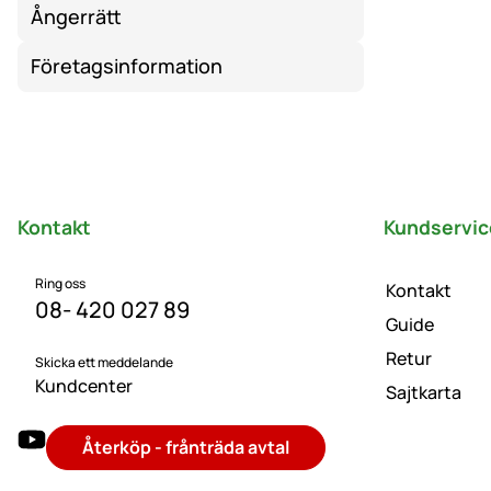
Ångerrätt
Företagsinformation
Sidfot
Kontakt
Kundservic
Ring oss
Kontakt
08- 420 027 89
Guide
Retur
Skicka ett meddelande
Kundcenter
Sajtkarta
Återköp - frånträda avtal