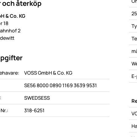
Oh
 och återköp
25
H & Co. KG
or 18
Ty
ahnhof 2
dewitt
Te
må
pgifter
W
ehavare:
VOSS GmbH & Co. KG
E-
SE56 8000 0890 1169 3639 9531
:
SWEDSESS
Re
Nr.:
318-6251
V
Ha