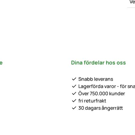
Ve
e
Dina fördelar hos oss
Snabb leverans
Lagerförda varor - för sn
Över 750.000 kunder
fri returfrakt
30 dagars ångerrätt