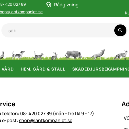
8- 420 027 89
Rådgivning
hop@lantkompaniet.se
K
& VÅRD
HEM, GÅRD & STALL
SKADEDJURSBEKÄMPNIN
rvice
Ad
a telefon:
08- 420 027 89 (mån - fre | kl 9 - 17)
VO
a e-post:
shop@lantkompaniet.se