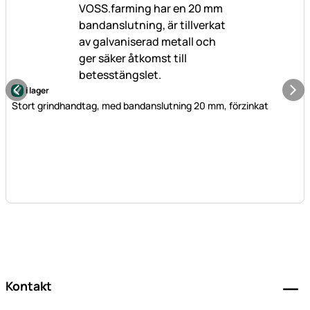
i lager
Stort grindhandtag, med bandanslutning 20 mm, förzinkat
Sidfot
Kontakt