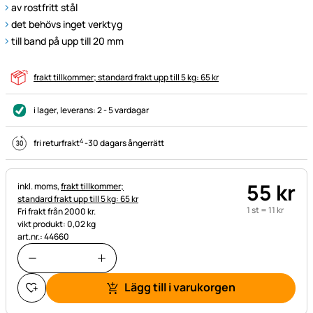
av rostfritt stål
det behövs inget verktyg
till band på upp till 20 mm
frakt tillkommer; standard frakt upp till 5 kg: 65 kr
i lager
, leverans:
2 - 5 vardagar
4
fri returfrakt
-
30 dagars ångerrätt
55
kr
Skatteinformation:
inkl. moms,
frakt tillkommer;
standard frakt upp till 5 kg: 65 kr
1 st =
11
kr
Fri frakt från 2000 kr.
vikt produkt: 0,02 kg
art.nr.: 44660
Lägg till i varukorgen