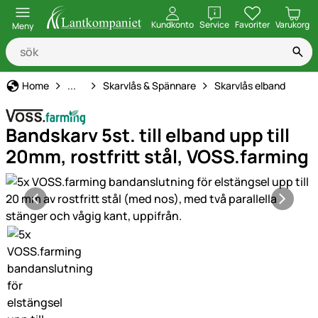
öppna
Kundkonto
Service
Favoriter
Varukorg
Meny
Elstängsel
Home
...
Skarvlås & Spännare
Skarvlås elband
Bandskarv 5st. till elband upp till
20mm, rostfritt stål, VOSS.farming
Produktgaleri