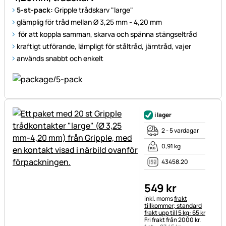
5-st-pack:
Gripple trådskarv "large"
glämplig för tråd mellan Ø 3,25 mm - 4,20 mm
för att koppla samman, skarva och spänna stängseltråd
kraftigt utförande, lämpligt för ståltråd, järntråd, vajer
används snabbt och enkelt
i lager
2 - 5 vardagar
0,91 kg
43458.20
549
kr
Skatteinformation:
inkl. moms
frakt
tillkommer; standard
frakt upp till 5 kg: 65 kr
Fri frakt från 2000 kr.