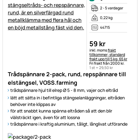
2 - 5 vardagar
0,22 kg
44715
59
kr
Skatteinformation:
inkl. moms
frakt
tillkommer; standard
frakt upp till 5 kg: 65 kr
Fri frakt från 2000 kr.
1 st =
29
,
50
kr
Trådspännare 2-pack, rund, repspännare till
elstängsel, VOSS.farming
trådspännare hjul till elrep Ø 5 - 8 mm, vajer och eltråd
lätt att sätta in i befintliga stängselanläggningar, eltråden
behöver inte klippas av
för att snabbt kunna spänna eltråden så att den blir
vlälsträckt igen, även för att lossna
trådspännare i kraftig aluminium, tåligt, långlivat utförande