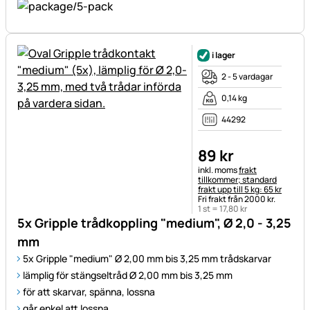
i lager
2 - 5 vardagar
0,14 kg
44292
89
kr
Skatteinformation:
inkl. moms
frakt
tillkommer; standard
frakt upp till 5 kg: 65 kr
Fri frakt från 2000 kr.
1 st =
17
,
80
kr
5x Gripple trådkoppling "medium", Ø 2,0 - 3,25
mm
5x Gripple "medium" Ø 2,00 mm bis 3,25 mm trådskarvar
lämplig för stängseltråd Ø 2,00 mm bis 3,25 mm
för att skarvar, spänna, lossna
går enkel att lossna