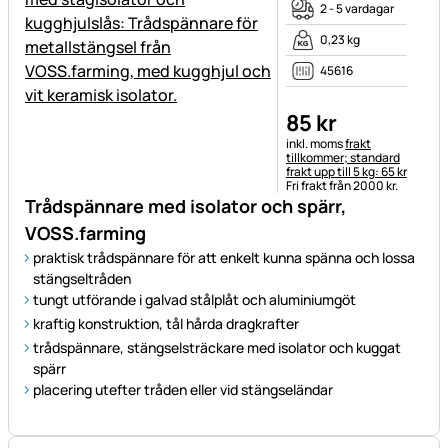
2 - 5 vardagar
0,23 kg
45616
85
kr
Skatteinformation:
inkl. moms
frakt
tillkommer; standard
frakt upp till 5 kg: 65 kr
Fri frakt från 2000 kr.
Trådspännare med isolator och spärr,
VOSS.farming
praktisk trådspännare för att enkelt kunna spänna och lossa
stängseltråden
tungt utförande i galvad stålplåt och aluminiumgöt
kraftig konstruktion, tål hårda dragkrafter
trådspännare, stängselsträckare med isolator och kuggat
spärr
placering utefter tråden eller vid stängseländar