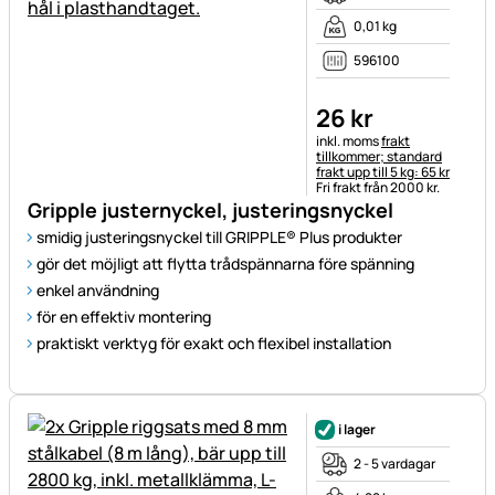
0,01 kg
596100
26
kr
Skatteinformation:
inkl. moms
frakt
tillkommer; standard
frakt upp till 5 kg: 65 kr
Fri frakt från 2000 kr.
Gripple justernyckel, justeringsnyckel
smidig justeringsnyckel till GRIPPLE® Plus produkter
gör det möjligt att flytta trådspännarna före spänning
enkel användning
för en effektiv montering
praktiskt verktyg för exakt och flexibel installation
i lager
2 - 5 vardagar