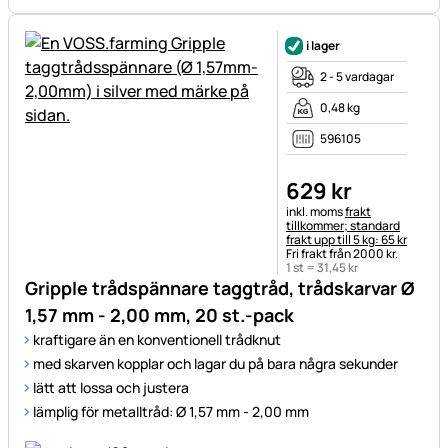
i lager
2 - 5 vardagar
0,48 kg
596105
629
kr
Skatteinformation:
inkl. moms
frakt
tillkommer; standard
frakt upp till 5 kg: 65 kr
Fri frakt från 2000 kr.
1 st =
31
,
45
kr
Gripple trådspännare taggtråd, trådskarvar Ø
1,57 mm - 2,00 mm, 20 st.-pack
kraftigare än en konventionell trådknut
med skarven kopplar och lagar du på bara några sekunder
lätt att lossa och justera
lämplig för metalltråd: Ø 1,57 mm - 2,00 mm