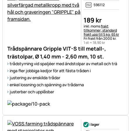
596112
189
kr
Skatteinformation:
inkl. moms
frakt
tillkommer; standard
frakt upp till 5 kg: 65 kr
Fri frakt från 2000 kr.
1 st =
18
,
90
kr
Trådspännare Gripple VIT-S till metall-,
trästolpar, Ø 1,40 mm - 2,60 mm, 10 st.
trådstyrning vid spaljéer med ändstolpar av metall och trä
inga fler jobbiga kedjor för att fästa tråden i
justering av enskilda trådar
enkel lossning och spänning av trådarna
justerbar och upplåsbar
i lager