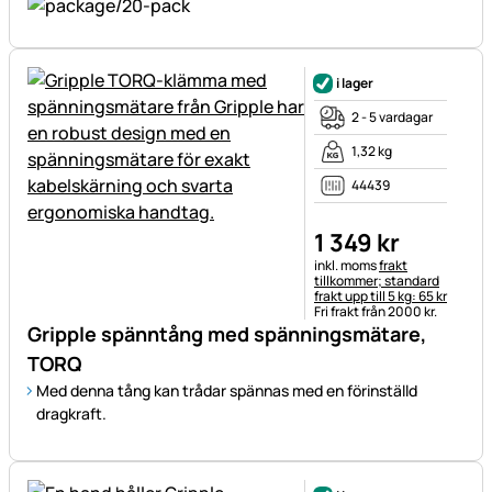
i lager
2 - 5 vardagar
1,32 kg
44439
1 349
kr
Skatteinformation:
inkl. moms
frakt
tillkommer; standard
frakt upp till 5 kg: 65 kr
Fri frakt från 2000 kr.
Gripple spänntång med spänningsmätare,
TORQ
Med denna tång kan trådar spännas med en förinställd
dragkraft.