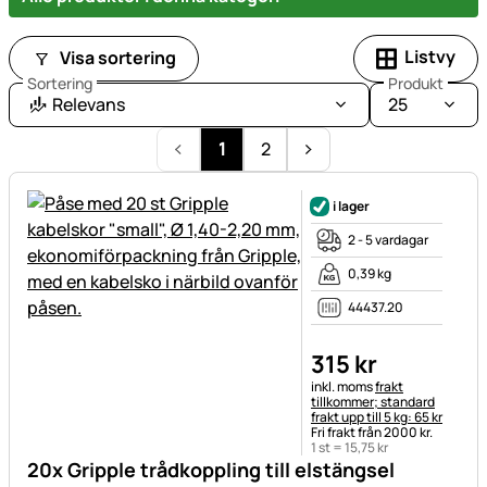
Listvy
Visa sortering
Sortering
Produkt
Relevans
25
1
2
i lager
2 - 5 vardagar
0,39 kg
44437.20
315
kr
Skatteinformation:
inkl. moms
frakt
tillkommer; standard
frakt upp till 5 kg: 65 kr
Fri frakt från 2000 kr.
1 st =
15
,
75
kr
20x Gripple trådkoppling till elstängsel