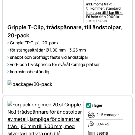
Skatteinformation:
inkl. moms
frakt
tillkommer; standard
frakt upp till 5 kg: 65 kr
Fri frakt från 2000 kr.
1 st =
17
,
45
kr
Gripple T-Clip, trådspännare, till ändstolpar,
20-pack
Gripple "T-Clip" i 20-pack
för stängseltrådar Ø 1,80 mm - 3,25 mm
snabbt och proffsigt fäste vid ändstolpar
vrid- och tryckprincip för svåråtkomliga platser
korrosionsbeständig
i lager
2 - 5 vardagar
0,46 kg
596116