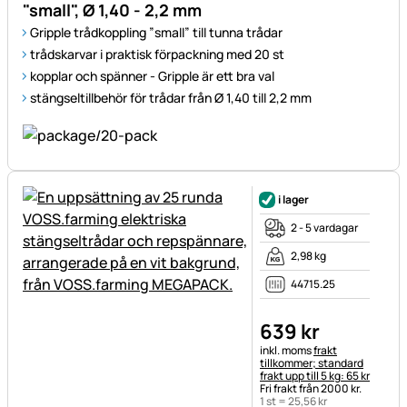
"small", Ø 1,40 - 2,2 mm
Gripple trådkoppling ”small” till tunna trådar
trådskarvar i praktisk förpackning med 20 st
kopplar och spänner - Gripple är ett bra val
stängseltillbehör för trådar från Ø 1,40 till 2,2 mm
i lager
2 - 5 vardagar
2,98 kg
44715.25
639
kr
Skatteinformation:
inkl. moms
frakt
tillkommer; standard
frakt upp till 5 kg: 65 kr
Fri frakt från 2000 kr.
1 st =
25
,
56
kr