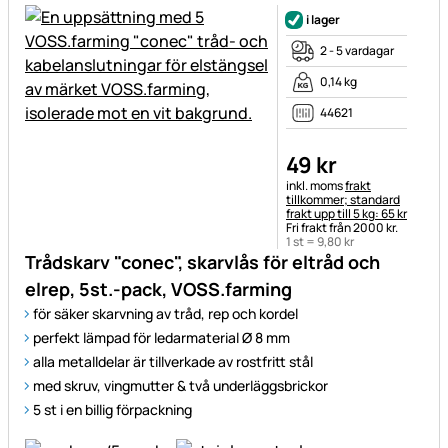
i lager
2 - 5 vardagar
0,14 kg
44621
49
kr
Skatteinformation:
inkl. moms
frakt
tillkommer; standard
frakt upp till 5 kg: 65 kr
Fri frakt från 2000 kr.
1 st =
9
,
80
kr
Trådskarv "conec", skarvlås för eltråd och
elrep, 5st.-pack, VOSS.farming
för säker skarvning av tråd, rep och kordel
perfekt lämpad för ledarmaterial Ø 8 mm
alla metalldelar är tillverkade av rostfritt stål
med skruv, vingmutter & två underläggsbrickor
5 st i en billig förpackning