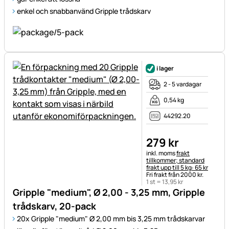
enkel och snabbanvänd Gripple trådskarv
i lager
2 - 5 vardagar
0,54 kg
44292.20
279
kr
Skatteinformation:
inkl. moms
frakt
tillkommer; standard
frakt upp till 5 kg: 65 kr
Fri frakt från 2000 kr.
1 st =
13
,
95
kr
Gripple "medium", Ø 2,00 - 3,25 mm, Gripple
trådskarv, 20-pack
20x Gripple "medium" Ø 2,00 mm bis 3,25 mm trådskarvar