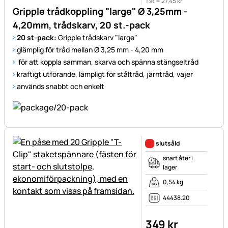
1 st =
27
,
45
kr
Gripple trådkoppling "large" Ø 3,25mm -
4,20mm, trådskarv, 20 st.-pack
20 st-pack:
Gripple trådskarv "large"
glämplig för tråd mellan Ø 3,25 mm - 4,20 mm
för att koppla samman, skarva och spänna stängseltråd
kraftigt utförande, lämpligt för ståltråd, järntråd, vajer
används snabbt och enkelt
slutsåld
snart åter i
lager
0,54 kg
44438.20
349
kr