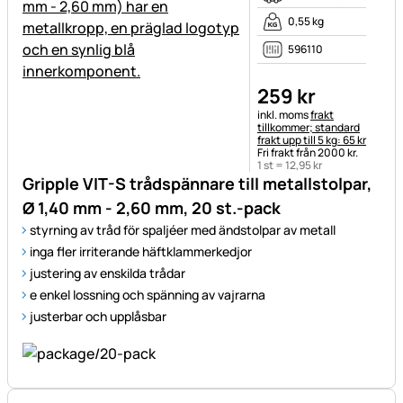
0,55 kg
596110
259
kr
Skatteinformation:
inkl. moms
frakt
tillkommer; standard
frakt upp till 5 kg: 65 kr
Fri frakt från 2000 kr.
1 st =
12
,
95
kr
Gripple VIT-S trådspännare till metallstolpar,
Ø 1,40 mm - 2,60 mm, 20 st.-pack
styrning av tråd för spaljéer med ändstolpar av metall
inga fler irriterande häftklammerkedjor
justering av enskilda trådar
e enkel lossning och spänning av vajrarna
justerbar och upplåsbar