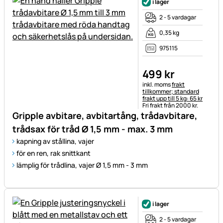
i lager
2 - 5 vardagar
0,35 kg
975115
499
kr
Skatteinformation:
inkl. moms
frakt
tillkommer; standard
frakt upp till 5 kg: 65 kr
Fri frakt från 2000 kr.
Gripple avbitare, avbitartång, trådavbitare,
trådsax för tråd Ø 1,5 mm - max. 3 mm
kapning av stållina, vajer
för en ren, rak snittkant
lämplig för trådlina, vajer Ø 1,5 mm - 3 mm
i lager
2 - 5 vardagar