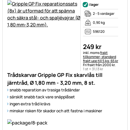
i lager
2 - 5 vardagar
0,90 kg
596120
249
kr
Skatteinformation:
inkl. moms
frakt
tillkommer; standard
frakt upp till 5 kg: 65 kr
Fri frakt från 2000 kr.
1 st =
31
,
13
kr
Trådskarvar Gripple GP Fix skarvlås till
järntråd, Ø 1,80 mm - 3,20 mm, 8 st.
snabb reparation av trasiga trådändar
särskilt snabb tack vare snäpplåset
ingen extra tråd krävs
minskar risken för skador och att fastna i maskiner