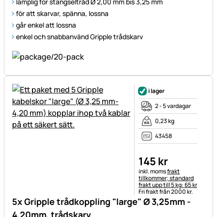
lämplig för stängseltråd Ø 2,00 mm bis 3,25 mm
för att skarvar, spänna, lossna
går enkel att lossna
enkel och snabbanvänd Gripple trådskarv
i lager
2 - 5 vardagar
0,23 kg
43458
145
kr
Skatteinformation:
inkl. moms
frakt
tillkommer; standard
frakt upp till 5 kg: 65 kr
Fri frakt från 2000 kr.
5x Gripple trådkoppling "large" Ø 3,25mm -
4,20mm, trådskarv