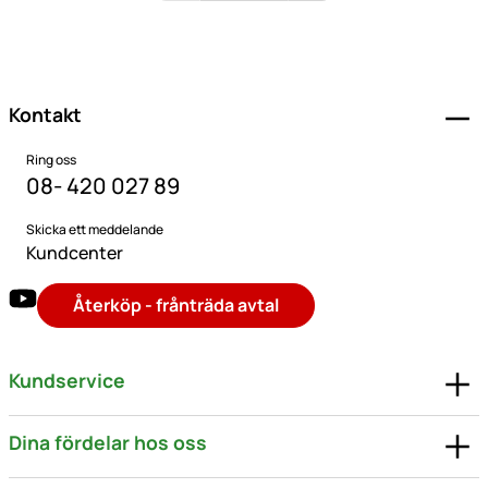
Sidfot
Kontakt
Ring oss
08- 420 027 89
Skicka ett meddelande
Kundcenter
Återköp - frånträda avtal
Kundservice
Dina fördelar hos oss