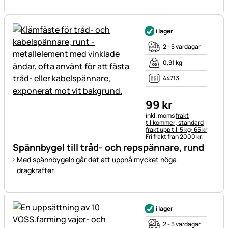
i lager
2 - 5 vardagar
0,91 kg
44713
99
kr
Skatteinformation:
inkl. moms
frakt
tillkommer; standard
frakt upp till 5 kg: 65 kr
Fri frakt från 2000 kr.
Spännbygel till tråd- och repspännare, rund
Med spännbygeln går det att uppnå mycket höga
dragkrafter.
i lager
2 - 5 vardagar