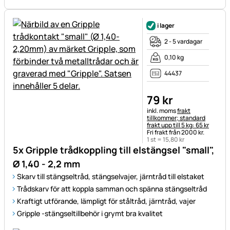
i lager
2 - 5 vardagar
0,10 kg
44437
79
kr
Skatteinformation:
inkl. moms
frakt
tillkommer; standard
frakt upp till 5 kg: 65 kr
Fri frakt från 2000 kr.
1 st =
15
,
80
kr
5x Gripple trådkoppling till elstängsel "small",
Ø 1,40 - 2,2 mm
Skarv till stängseltråd, stängselvajer, järntråd till elstaket
Trådskarv för att koppla samman och spänna stängseltråd
Kraftigt utförande, lämpligt för ståltråd, järntråd, vajer
Gripple -stängseltillbehör i grymt bra kvalitet