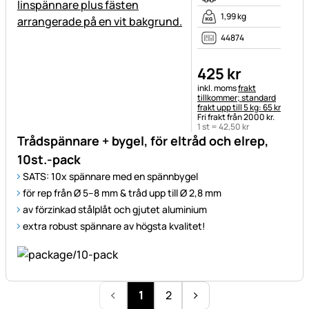
1,99 kg
44874
425
kr
Skatteinformation:
inkl. moms
frakt
tillkommer; standard
frakt upp till 5 kg: 65 kr
Fri frakt från 2000 kr.
1 st =
42
,
50
kr
Trådspännare + bygel, för eltråd och elrep,
10st.-pack
SATS: 10x spännare med en spännbygel
för rep från Ø 5–8 mm & tråd upp till Ø 2,8 mm
av förzinkad stålplåt och gjutet aluminium
extra robust spännare av högsta kvalitet!
1
2