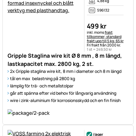
4,88 kg
596132
499
kr
Skatteinformation:
inkl. moms
frakt
tillkommer; standard
frakt upp till 5 kg: 65 kr
Fri frakt från 2000 kr.
1 st =
249
,
50
kr
Gripple Staglina wire kit Ø 8 mm , 8 m längd,
lastkapacitet max. 2800 kg, 2 st.
2x Gripple staglina wire kit, 8 mm i diameter och 8 m längd
tål en max belastning på 2800 kg
lämplig för trä- och metallstolpar
går att spänna efter vid behov för långvarig användning
wire i zink-aluminium för korrosionsskydd och en fin finish
i lager