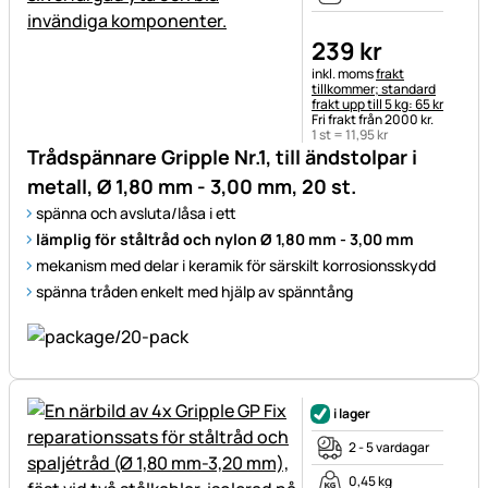
239
kr
Skatteinformation:
inkl. moms
frakt
tillkommer; standard
frakt upp till 5 kg: 65 kr
Fri frakt från 2000 kr.
1 st =
11
,
95
kr
Trådspännare Gripple Nr.1, till ändstolpar i
metall, Ø 1,80 mm - 3,00 mm, 20 st.
spänna och avsluta/låsa i ett
lämplig för ståltråd och nylon Ø 1,80 mm - 3,00 mm
mekanism med delar i keramik för särskilt korrosionsskydd
spänna tråden enkelt med hjälp av spänntång
i lager
2 - 5 vardagar
0,45 kg