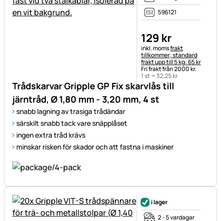
596121
129
kr
Skatteinformation:
inkl. moms
frakt
tillkommer; standard
frakt upp till 5 kg: 65 kr
Fri frakt från 2000 kr.
1 st =
32
,
25
kr
Trådskarvar Gripple GP Fix skarvlås till
järntråd, Ø 1,80 mm - 3,20 mm, 4 st
snabb lagning av trasiga trådändar
särskilt snabb tack vare snäpplåset
ingen extra tråd krävs
minskar risken för skador och att fastna i maskiner
i lager
2 - 5 vardagar