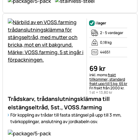
i lager
2 - 5 vardagar
0,18 kg
44651
69
kr
Skatteinformation:
inkl. moms
frakt
tillkommer; standard
frakt upp till 5 kg: 65 kr
Fri frakt från 2000 kr.
1 st =
13
,
80
kr
Trådskarv, trådanslutningsklämma till
elstängseltråd, 5st., VOSS.farming
För koppling av trådar till fasta stängsel på upp till 3 mm,
tvärkopplingar, anslutning av jordkabeln osv.