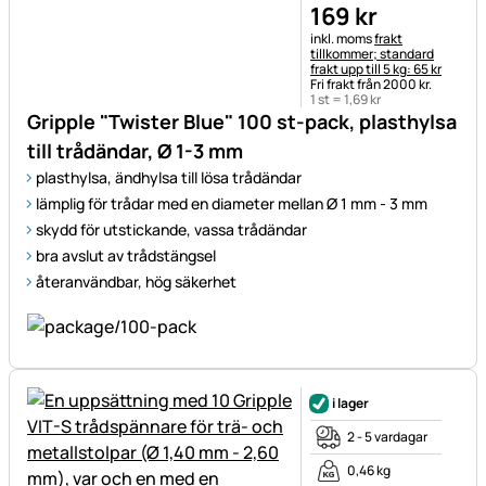
169
kr
Skatteinformation:
inkl. moms
frakt
tillkommer; standard
frakt upp till 5 kg: 65 kr
Fri frakt från 2000 kr.
1 st =
1
,
69
kr
Gripple "Twister Blue" 100 st-pack, plasthylsa
till trådändar, Ø 1-3 mm
plasthylsa, ändhylsa till lösa trådändar
lämplig för trådar med en diameter mellan Ø 1 mm - 3 mm
skydd för utstickande, vassa trådändar
bra avslut av trådstängsel
återanvändbar, hög säkerhet
i lager
2 - 5 vardagar
0,46 kg