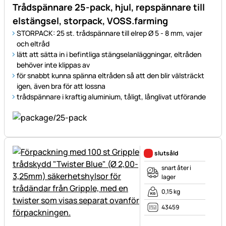
Trådspännare 25-pack, hjul, repspännare till
elstängsel, storpack, VOSS.farming
STORPACK: 25 st. trådspännare till elrep Ø 5 - 8 mm, vajer
och eltråd
lätt att sätta in i befintliga stängselanläggningar, eltråden
behöver inte klippas av
för snabbt kunna spänna eltråden så att den blir välsträckt
igen, även bra för att lossna
trådspännare i kraftig aluminium, tåligt, långlivat utförande
slutsåld
snart åter i
lager
0,15 kg
43459