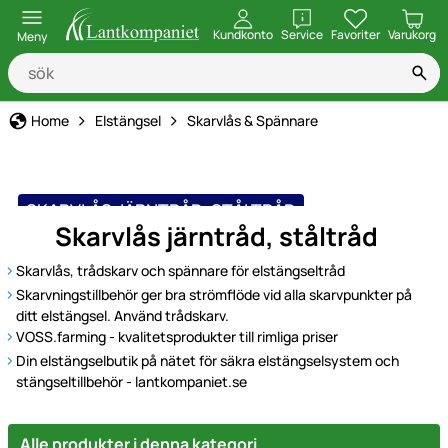
öppna
Kundkonto
Service
Favoriter
Varukorg
Meny
Home
Elstängsel
Skarvlås & Spännare
SKARVLÅS JÄRNTRÅD, STÅLTRÅD
Skarvlås järntråd, ståltråd
Skarvlås, trådskarv och spännare för elstängseltråd
Skarvningstillbehör ger bra strömflöde vid alla skarvpunkter på
ditt elstängsel. Använd trådskarv.
VOSS.farming - kvalitetsprodukter till rimliga priser
Din elstängselbutik på nätet för säkra elstängselsystem och
stängseltillbehör - lantkompaniet.se
Alle produkter i denna kategori