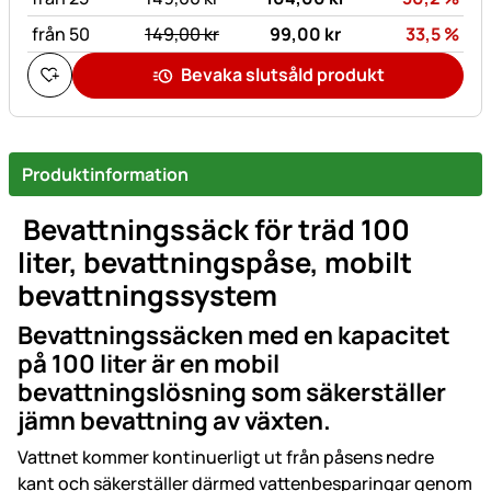
statt:
Rab
från 50
149,
00
kr
99,
00
kr
33,5
%
Bevaka slutsåld produkt
Produktinformation
Bevattningssäck för träd 100
liter, bevattningspåse, mobilt
bevattningssystem
Bevattningssäcken med en kapacitet
på 100 liter är en mobil
bevattningslösning som säkerställer
jämn bevattning av växten.
Vattnet kommer kontinuerligt ut från påsens nedre
kant och säkerställer därmed vattenbesparingar genom