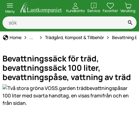
öppna
Kundkonto
Service
Favoriter
Varukorg
Meny
Hem & Trädgård
Home
...
Trädgård, Kompost & Tillbehör
Bevattning &
Bevattningssäck för träd,
bevattningssäck 100 liter,
bevattningspåse, vattning av träd
Produktgaleri