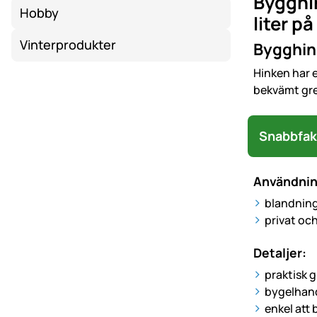
Bygghin
Hobby
liter p
Vinterprodukter
Bygghink
Hinken har e
bekvämt gre
Snabbfak
Användni
blandning,
privat oc
Detaljer:
praktisk g
bygelhand
enkel att