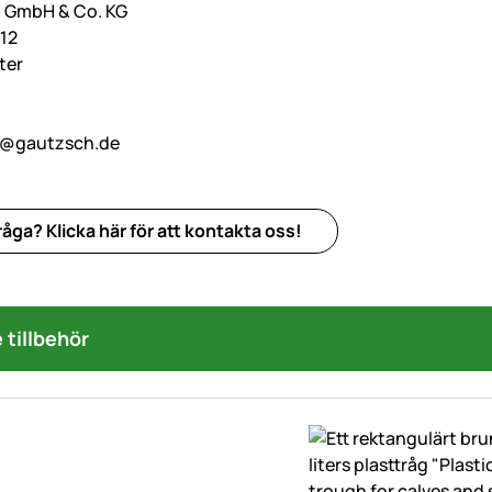
h GmbH & Co. KG
12
ter
o@gautzsch.de
åga? Klicka här för att kontakta oss!
tillbehör