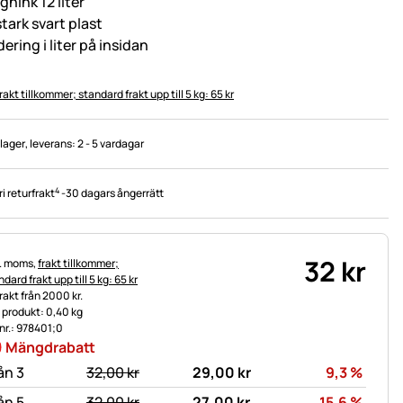
hink 12 liter
stark svart plast
ering i liter på insidan
rakt tillkommer; standard frakt upp till 5 kg: 65 kr
 lager
, leverans:
2 - 5 vardagar
4
ri returfrakt
-
30 dagars ångerrätt
32
kr
tteinformation:
l. moms,
frakt tillkommer;
dard frakt upp till 5 kg: 65 kr
frakt från 2000 kr.
t produkt: 0,40 kg
.nr.: 978401;0
Mängdrabatt
statt:
Rabat
ån 3
32,
00
kr
29,
00
kr
9,3
%
statt:
Rabat
ån 5
32,
00
kr
27,
00
kr
15,6
%