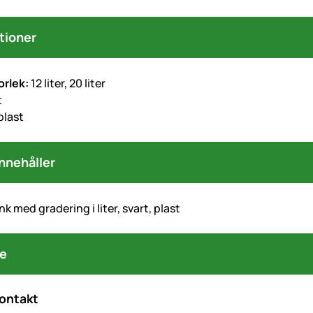
tioner
orlek:
12 liter, 20 liter
t
plast
nnehåller
k med gradering i liter, svart, plast
re
kontakt