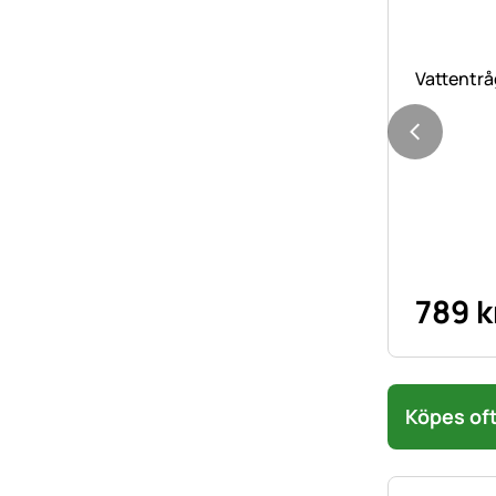
Vattentråg
789
k
Köpes oft