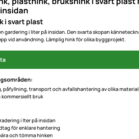
k, plasthink, brukshink i svart plas
å insidan
 i svart plast
n gardering i liter på insidan. Den svarta skopan känneteckna
pp vid användning. Lämplig hink för olika byggprojekt.
ta
ngsområden:
 påfyllning, transport och avfallshantering av olika material
h kommersiellt bruk
radering i lter på insidan
tag för enklare hantering
 bära och tömma hinken