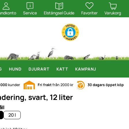
öppna
öppna
undkonto
Service
Elstängsel Guide
Favoriter
Varukorg
G
HUND
DJURART
KATT
KAMPANJ
.000
kunder
Fri frakt
från 2000 kr
30 dagars öppet köp
ering, svart, 12 liter
ll
20 l