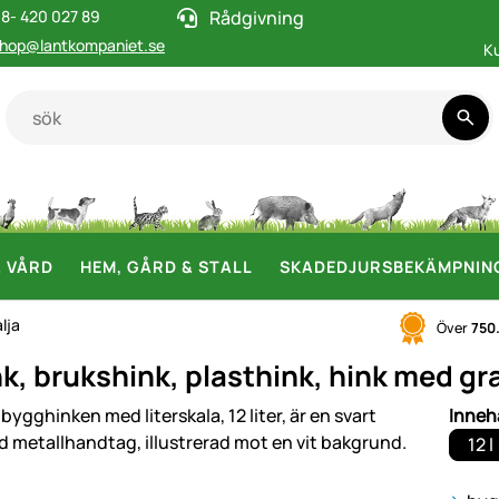
8- 420 027 89
Rådgivning
hop@lantkompaniet.se
K
& VÅRD
HEM, GÅRD & STALL
SKADEDJURSBEKÄMPNIN
lja
Över
750
, brukshink, plasthink, hink med grad
i
Innehå
12 l