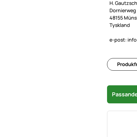
H. Gautzsc
Dornierweg 
48155 Müns
Tyskland
e-post:
inf
Produkfr
Passande 