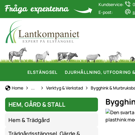
Kundservice:
0
E-post:
s
ELSTÄNGSEL
DJURHÅLLNING, UTFODRING 
Hem, gård & stall
Home
...
Verktyg & Verkstad
Bygghink & Murbruksba
Bygghink
HEM, GÅRD & STALL
Produktgaler
Hem & Trädgård
Trädgårdsstängsel, Gärde &