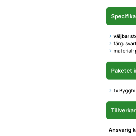
Specifika
väljbar st
färg: svar
material: 
Paketet i
1x Bygghin
Tillverka
Ansvarig 