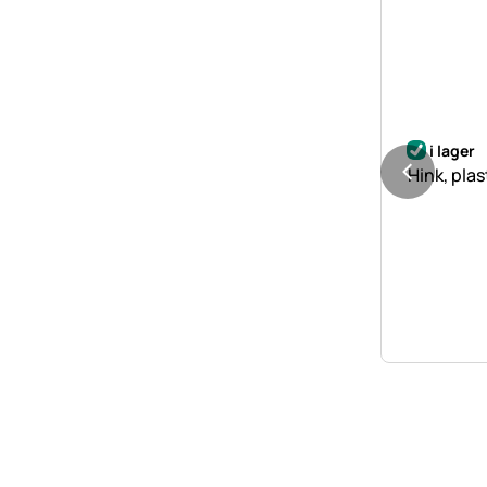
i lager
Hink, plas
Sidfot