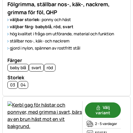
Fölgrimma, ställbar nos-, käk-, nackrem,
grimma för föl, QHP
väljbar storlek:
ponny och häst
väljbar färg: babyblå, röd, svart
hög kvalitet i fråga om utförande, material och funktion
ställbar nos-, käk- och nackrem
gjord i nylon, spännen av rostfritt stål
Färger
baby blå
svart
röd
Storlek
03
04
Välj
variant
2 - 5 vardagar
501031