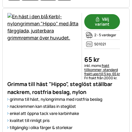
Välj
variant
2 - 5 vardagar
501021
65
kr
Skatteinformation:
inkl. moms
frakt
tillkommer; standard
frakt upp till 5 kg: 65 kr
Fri frakt från 2000 kr.
Grimma till häst "Hippo", steglöst ställbar
nackrem, rostfria beslag, nylon
grimma till häst, nylongrimma med rostfria beslag
nackremmen kan ställas in steglöst
enkel att öppna tack vare karbinhake
kvalitet till rimligt pris
tillgänglig i olika färger & storlekar