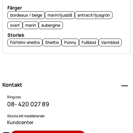
Färger
bordeaux / beige
marin/ljusblå
antracit/ljusgrön
svart
marin
aubergine
Storlek
Föl/Mini-shettis
Shettis
Ponny
Fullblod
Varmblod
Sidfot
Kontakt
Ring oss
08- 420 027 89
Skicka ett meddelande
Kundcenter