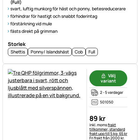
(Full)
svart, luftig munkorg för häst och ponny, betesreducerare
förhindrar för hastigt och snabbt foderintag
förstärkning vid mule
fästs direkt på grimman
Storlek
Shettis
Ponny/ Islandshäst
Cob
Full
Välj
variant
2 - 5 vardagar
501050
89
kr
Skatteinformation:
inkl. moms
frakt
tillkommer; standard
frakt upp till 5 kg: 65 kr
Fri frakt från 2000 kr.