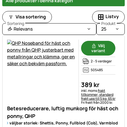
Alle produkter i denna kategori
Listvy
Visa sortering
Sortering
Produkt
Relevans
25
Välj
variant
2 - 5 vardagar
505485
389
kr
Skatteinformation:
inkl. moms
frakt
tillkommer; standard
frakt upp till 5 kg: 65 kr
Fri frakt från 2000 kr.
Betesreducerare, luftig munkorg för häst och
ponny, QHP
väljbar storlek: Shettis, Ponny, Fullblod (Cob), Varmblod