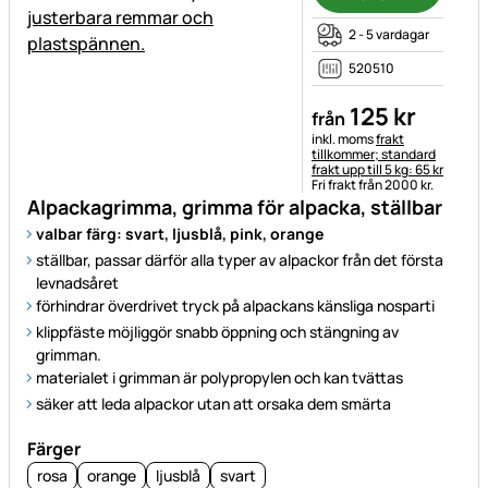
2 - 5 vardagar
520510
125
kr
från
Skatteinformation:
inkl. moms
frakt
tillkommer; standard
frakt upp till 5 kg: 65 kr
Fri frakt från 2000 kr.
Alpackagrimma, grimma för alpacka, ställbar
valbar färg: svart, ljusblå, pink, orange
ställbar, passar därför alla typer av alpackor från det första
levnadsåret
förhindrar överdrivet tryck på alpackans känsliga nosparti
klippfäste möjliggör snabb öppning och stängning av
grimman.
materialet i grimman är polypropylen och kan tvättas
säker att leda alpackor utan att orsaka dem smärta
Färger
rosa
orange
ljusblå
svart