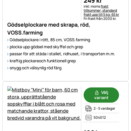
249
kr
Skatteinformation:
inkl. moms
frakt
tillkommer; standard
frakt upp till 5 kg: 65 kr
Fri frakt från 2000 kr.
Gödselplockare med skrapa, röd,
VOSS.farming
Gödselplockare i rött, 85 cm, VOSS.farming
plocka upp gödsel med skyffel och grep
passar för att städa i stallet, ridhuset, i transporten m.m.
kraftig plockareoch funktionell grep
snygg och välsynlig röd färg
Välj
variant
2 - 5 vardagar
504012