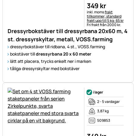
349
kr
Skatteinformation:
inkl. moms
frakt
tillkommer; standard
frakt upp till 5 kg: 65 kr
Fri frakt från 2000 kr.
Dressyrbokstäver till dressyrbana 20x60 m, 4
st. dressyrskyltar, metall, VOSS.farming
dressyrbokstäver till ridbana, 4 st., VOSS.farming
bokstäver till
dressyrbana
20 x 60 meter
lätt att placera, trycks enkelt ner i marken
tåliga dressyrskyltar med bokstäver
i lager
2 - 5 vardagar
3,87 kg
509853