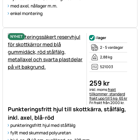
med axel, nållager m.m.
enkel montering
NYHET
i lager
2 - 5 vardagar
2,88 kg
521003
259
kr
Skatteinformation:
inkl. moms
frakt
tillkommer; standard
frakt upp till 5 kg: 65 kr
Fri frakt från 2000 kr.
Punkteringsfritt hjul till skottkärra, stålfälg,
inkl. axel, blå-röd
punkteringsfritt hjul med stålfälg
fyllt med skummad polyuretan