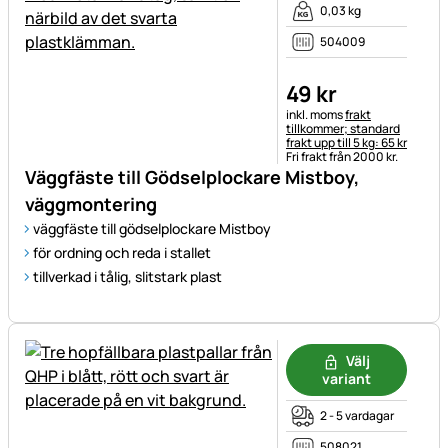
0,03 kg
504009
49
kr
Skatteinformation:
inkl. moms
frakt
tillkommer; standard
frakt upp till 5 kg: 65 kr
Fri frakt från 2000 kr.
Väggfäste till Gödselplockare Mistboy,
väggmontering
väggfäste till gödselplockare Mistboy
för ordning och reda i stallet
tillverkad i tålig, slitstark plast
Välj
variant
2 - 5 vardagar
508021