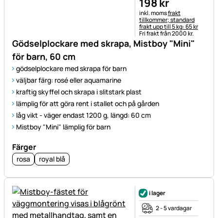
198
kr
Skatteinformation:
inkl. moms
frakt
tillkommer; standard
frakt upp till 5 kg: 65 kr
Fri frakt från 2000 kr.
Gödselplockare med skrapa, Mistboy "Mini"
för barn, 60 cm
gödselplockare med skrapa för barn
väljbar färg: rosé eller aquamarine
kraftig skyffel och skrapa i slitstark plast
lämplig för att göra rent i stallet och på gården
låg vikt - väger endast 1200 g, längd: 60 cm
Mistboy "Mini" lämplig för barn
Färger
rosa
royal blå
i lager
2 - 5 vardagar