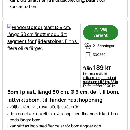
kan bidra till att främja muskelutveckling, balans och
koncentration
Välj
variant
2 - 5 vardagar
509860
189
kr
från
Skatteinformation:
inkl. moms
frakt
tillkommer; standard
frakt upp till 5 kg: 65 kr
Fri frakt från 2000 kr.
Bom i plast, längd 50 cm, Ø 9 cm, del till bom,
lättviktsbom, till hinder hästhoppning
väljbar färg: vit, rosa, blå, ljusblå, grön
denna del kan enkelt skruvas ihop med liknande delar till en
enda längre bom
kan sättas ihop med fler delar för bomlängder och