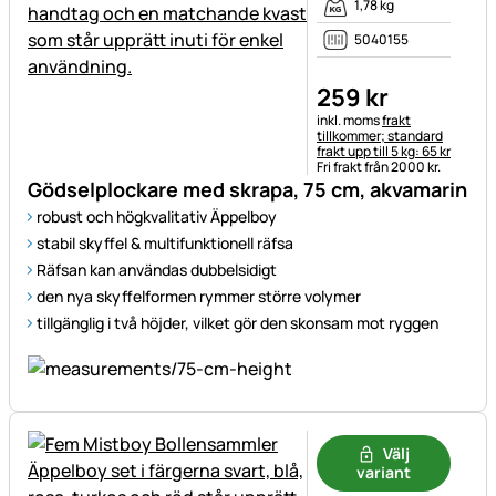
1,78 kg
5040155
259
kr
Skatteinformation:
inkl. moms
frakt
tillkommer; standard
frakt upp till 5 kg: 65 kr
Fri frakt från 2000 kr.
Gödselplockare med skrapa, 75 cm, akvamarin
robust och högkvalitativ Äppelboy
stabil skyffel & multifunktionell räfsa
Räfsan kan användas dubbelsidigt
den nya skyffelformen rymmer större volymer
tillgänglig i två höjder, vilket gör den skonsam mot ryggen
Välj
variant