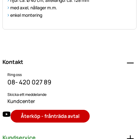
hjul: ca. Ø 40 cm, axellängd: ca. 128 mm
med axel, nållager m.m.
enkel montering
Sidfot
Kontakt
Ring oss
08- 420 027 89
Skicka ett meddelande
Kundcenter
Återköp - frånträda avtal
Kundservice