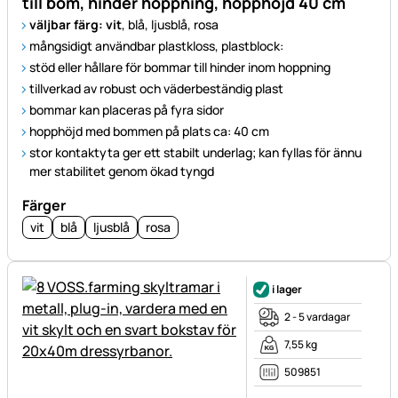
till bom, hinder hoppning, hopphöjd 40 cm
väljbar färg: vit
, blå, ljusblå, rosa
mångsidigt användbar plastkloss, plastblock:
stöd eller hållare för bommar till hinder inom hoppning
tillverkad av robust och väderbeständig plast
bommar kan placeras på fyra sidor
hopphöjd med bommen på plats ca: 40 cm
stor kontaktyta ger ett stabilt underlag; kan fyllas för ännu
mer stabilitet genom ökad tyngd
Färger
vit
blå
ljusblå
rosa
i lager
2 - 5 vardagar
7,55 kg
509851