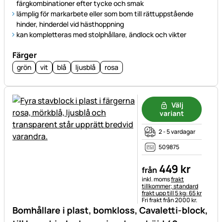
färgkombinationer efter tycke och smak
lämplig för markarbete eller som bom till rättuppstående
hinder, hinderdel vid hästhoppning
kan kompletteras med stolphållare, ändlock och vikter
Färger
grön
vit
blå
ljusblå
rosa
Välj
variant
2 - 5 vardagar
509875
449
kr
från
Skatteinformation:
inkl. moms
frakt
tillkommer; standard
frakt upp till 5 kg: 65 kr
Fri frakt från 2000 kr.
Bomhållare i plast, bomkloss, Cavaletti-block,