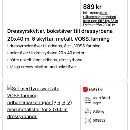
889
kr
Skatteinformation:
inkl. moms
frakt
tillkommer; standard
frakt upp till 5 kg: 65 kr
Fri frakt från 2000 kr.
Dressyrskyltar, bokstäver till dressyrbana
20x40 m, 8 skyltar, metall, VOSS.farming
dressyrbokstäver till ridbana, 8 st., VOSS.farming
bokstäver till dressyrbana 20 x 40 meter
sätts enkelt längs ridbana, dressyrbana
tåliga dressyrskyltar med bokstäver
slutsåld
snart åter i
lager
3,85 kg
509852