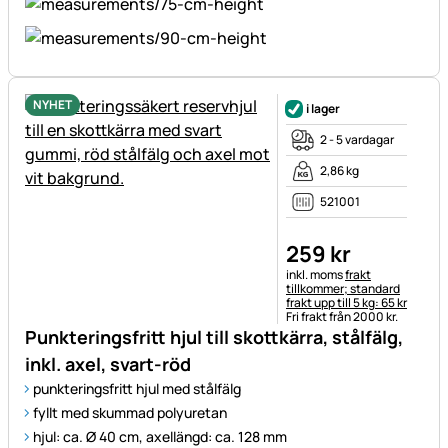
NYHET
i lager
2 - 5 vardagar
2,86 kg
521001
259
kr
Skatteinformation:
inkl. moms
frakt
tillkommer; standard
frakt upp till 5 kg: 65 kr
Fri frakt från 2000 kr.
Punkteringsfritt hjul till skottkärra, stålfälg,
inkl. axel, svart-röd
punkteringsfritt hjul med stålfälg
fyllt med skummad polyuretan
hjul: ca. Ø 40 cm, axellängd: ca. 128 mm