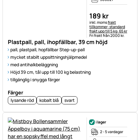
189
kr
Skatteinformation:
inkl. moms
frakt
tillkommer; standard
frakt upp till 5 kg: 65 kr
Fri frakt från 2000 kr.
Plastpall, pall, ihopfällbar, 39 cm höjd
pall, plastpall, hopfällbar Step-up-pall
mycket stabilt uppsittningshjälpmedel
med antihalkbeläggning
Höjd 39 cm, tål upp till 100 kg belastning
tillgänglig i snygga färger
Färger
lysande röd
kobalt blå
svart
i lager
2 - 5 vardagar