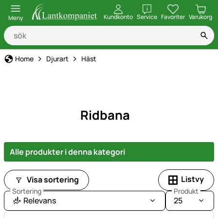
öppna
Kundkonto
Service
Favoriter
Varukorg
Meny
Home
Djurart
Häst
Ridbana
Alle produkter i denna kategori
Listvy
Visa sortering
Sortering
Produkt
Relevans
25