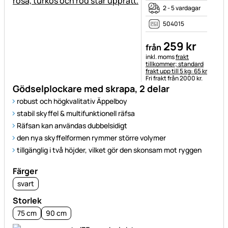
2 - 5 vardagar
504015
259
kr
från
Skatteinformation:
inkl. moms
frakt
tillkommer; standard
frakt upp till 5 kg: 65 kr
Fri frakt från 2000 kr.
Gödselplockare med skrapa, 2 delar
robust och högkvalitativ Äppelboy
stabil skyffel & multifunktionell räfsa
Räfsan kan användas dubbelsidigt
den nya skyffelformen rymmer större volymer
tillgänglig i två höjder, vilket gör den skonsam mot ryggen
Färger
svart
Storlek
75 cm
90 cm