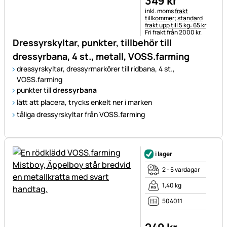
349
kr
Skatteinformation:
inkl. moms
frakt
tillkommer; standard
frakt upp till 5 kg: 65 kr
Fri frakt från 2000 kr.
Dressyrskyltar, punkter, tillbehör till
dressyrbana, 4 st., metall, VOSS.farming
dressyrskyltar, dressyrmarkörer till ridbana, 4 st.,
VOSS.farming
punkter till
dressyrbana
lätt att placera, trycks enkelt ner i marken
tåliga dressyrskyltar från VOSS.farming
i lager
2 - 5 vardagar
1,40 kg
504011