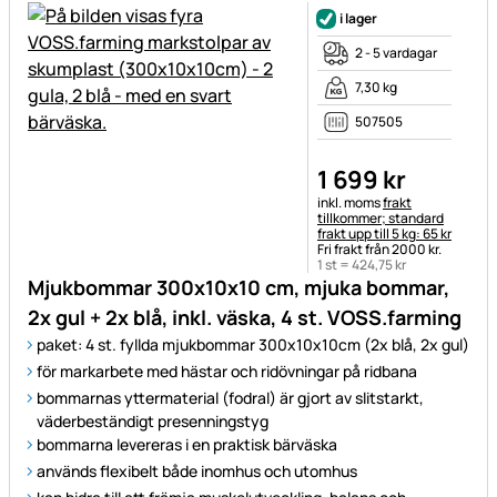
i lager
2 - 5 vardagar
7,30 kg
507505
1 699
kr
Skatteinformation:
inkl. moms
frakt
tillkommer; standard
frakt upp till 5 kg: 65 kr
Fri frakt från 2000 kr.
1 st =
424
,
75
kr
Mjukbommar 300x10x10 cm, mjuka bommar,
2x gul + 2x blå, inkl. väska, 4 st. VOSS.farming
paket: 4 st. fyllda mjukbommar 300x10x10cm (2x blå, 2x gul)
för markarbete med hästar och ridövningar på ridbana
bommarnas yttermaterial (fodral) är gjort av slitstarkt,
väderbeständigt presenningstyg
bommarna levereras i en praktisk bärväska
används flexibelt både inomhus och utomhus