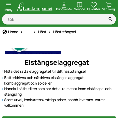
öppna
Kundkonto
Service
Favoriter
Varukorg
Meny
Djurart
Home
...
Häst
Häststängsel
ELSTÄNGSELAGGREGAT
Elstängselaggregat
Hitta det rätta elaggregatet till ditt häststängsel
Batteridrivna och nätdrivna elstängselaggregat ,
kombiaggregat och solceller
Handla i nätbutiken som har det allra mesta inom elstängsel och
stängsling
Stort urval, konkurrenskraftiga priser, snabb leverans. Varmt
välkommen!