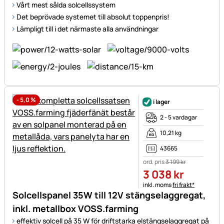
Vårt mest sålda solcellssystem
Det beprövade systemet till absolut toppenpris!
Lämpligt till i det närmaste alla användningar
-
5,0
%
i lager
2 - 5 vardagar
10,21 kg
43665
ord. pris
3 199
kr
3 038
kr
Skatteinformation:
inkl. moms
fri frakt*
Solcellspanel 35W till 12V stängselaggregat,
inkl. metallbox VOSS.farming
effektiv solcell på 35 W för driftstarka elstängselaggregat på