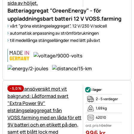
Batteriaggregat "GreenEnergy" - för
uppladdningsbart batteri 12 V VOSS.farming
vårt ”gröna elstängselaggregat”, 12 V/230 V/solcell
automatisk anpassning av strömförbrukningen
till medellånga stängsellängder med lätt påväxt
-
5,0
%
i lager
2 - 5 vardagar
1,69 kg
42010
ord. pris
1 049
kr
996
kr