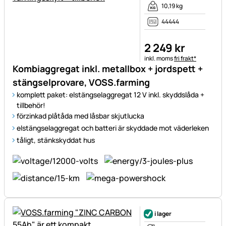
10,19 kg
44444
2 249
kr
Skatteinformation:
inkl. moms
fri frakt*
Kombiaggregat inkl. metallbox + jordspett +
stängselprovare, VOSS.farming
komplett paket: elstängselaggregat 12 V inkl. skyddslåda +
tillbehör!
förzinkad plåtåda med låsbar skjutlucka
elstängselaggregat och batteri är skyddade mot väderleken
tåligt, stänkskyddat hus
i lager