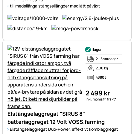
till medellånga stängsellängder med lätt påväxt
i lager
2 - 5 vardagar
2,00 kg
43805
2 499
kr
Skatteinformation:
inkl. moms
fri frakt*
Elstängselaggregat "SIRUS 8"
batteriaggregat 12 Volt VOSS.farming
Elstängselaggregat Duo-Power, effektivt kombiaggregat