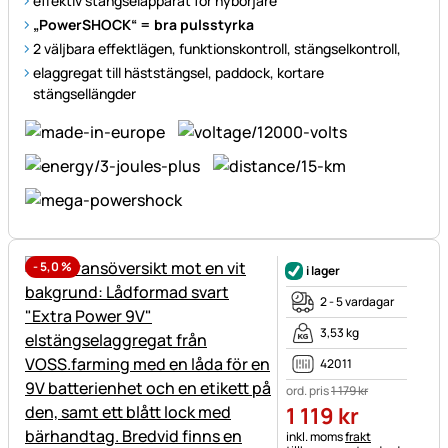
effektiv stängselapparat för nybörjare
„PowerSHOCK“ = bra pulsstyrka
2 väljbara effektlägen, funktionskontroll, stängselkontroll,
elaggregat till häststängsel, paddock, kortare
stängsellängder
-
5,0
%
i lager
2 - 5 vardagar
3,53 kg
42011
ord. pris
1 179
kr
1 119
kr
Skatteinformation:
inkl. moms
frakt