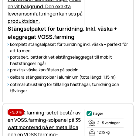
Stängselpaket för turridning. Inkl. väska +
elaggregat VOSS.farming
komplett stängselpaket för turridning inkl. väska – perfekt för
att ta med
portabelt, batteridrivet elstängselaggregat till mobilt
häststängsel ingår
praktisk väska kan fästas på sadeln
delbara stängselstolpar i aluminium (totallängd: 1,15 m)
optimal utrustning för tillfälliga hästhagar, turridning och
tävlingar
-
5,0
%
i lager
2 - 5 vardagar
12,15 kg