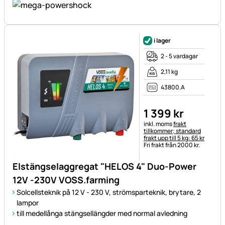
i lager
2 - 5 vardagar
2,11 kg
43800.A
1 399
kr
Skatteinformation:
inkl. moms
frakt
tillkommer; standard
frakt upp till 5 kg: 65 kr
Fri frakt från 2000 kr.
Elstängselaggregat "HELOS 4" Duo-Power
12V -230V VOSS.farming
Solcellsteknik på 12 V - 230 V, strömsparteknik, brytare, 2
lampor
till medellånga stängsellängder med normal avledning