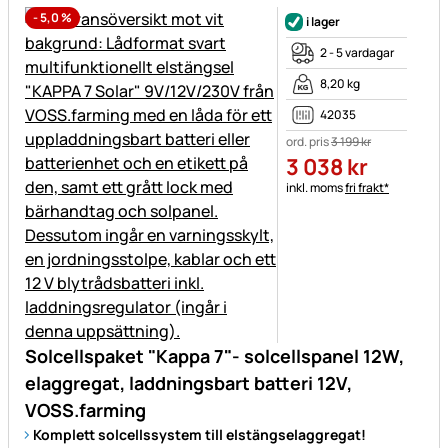
-
5,0
%
i lager
2 - 5 vardagar
8,20 kg
42035
ord. pris
3 199
kr
3 038
kr
Skatteinformation:
inkl. moms
fri frakt*
Solcellspaket "Kappa 7"- solcellspanel 12W,
elaggregat, laddningsbart batteri 12V,
VOSS.farming
Komplett solcellssystem till elstängselaggregat!