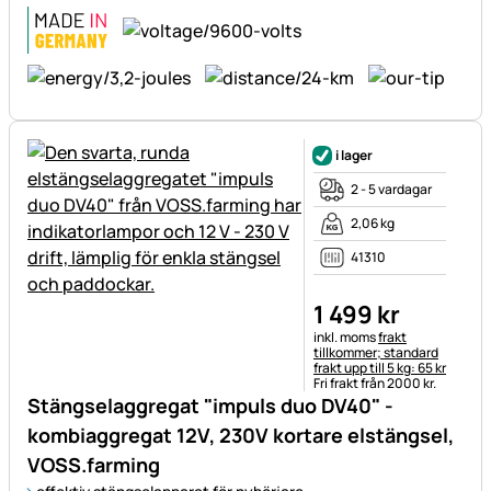
i lager
2 - 5 vardagar
2,06 kg
41310
1 499
kr
Skatteinformation:
inkl. moms
frakt
tillkommer; standard
frakt upp till 5 kg: 65 kr
Fri frakt från 2000 kr.
Stängselaggregat "impuls duo DV40" -
kombiaggregat 12V, 230V kortare elstängsel,
VOSS.farming