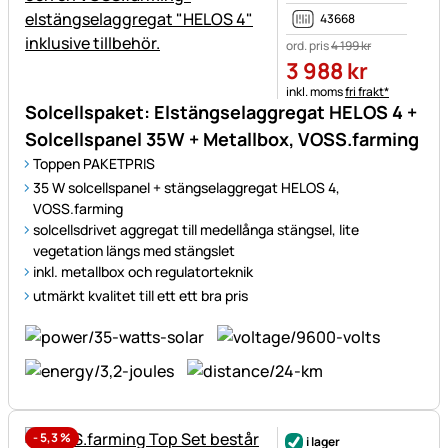
43668
ord. pris
4 199
kr
3 988
kr
Skatteinformation:
inkl. moms
fri frakt*
Solcellspaket: Elstängselaggregat HELOS 4 +
Solcellspanel 35W + Metallbox, VOSS.farming
Toppen PAKETPRIS
35 W solcellspanel + stängselaggregat HELOS 4,
VOSS.farming
solcellsdrivet aggregat till medellånga stängsel, lite
vegetation längs med stängslet
inkl. metallbox och regulatorteknik
utmärkt kvalitet till ett ett bra pris
-
5,3
%
i lager