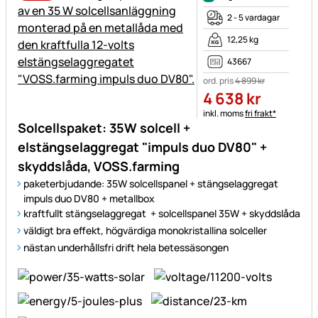
2 - 5 vardagar
12,25 kg
43667
ord. pris
4 899
kr
4 638
kr
Skatteinformation:
inkl. moms
fri frakt*
Solcellspaket: 35W solcell +
elstängselaggregat "impuls duo DV80" +
skyddslåda, VOSS.farming
paketerbjudande: 35W solcellspanel + stängselaggregat
impuls duo DV80 + metallbox
kraftfullt stängselaggregat + solcellspanel 35W + skyddslåda
väldigt bra effekt, högvärdiga monokristallina solceller
nästan underhållsfri drift hela betessäsongen