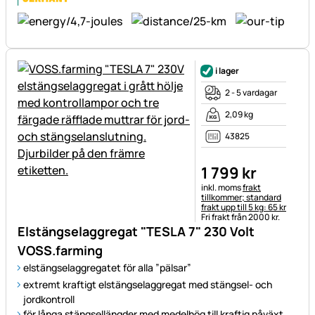
i lager
2 - 5 vardagar
2,09 kg
43825
1 799
kr
Skatteinformation:
inkl. moms
frakt
tillkommer; standard
frakt upp till 5 kg: 65 kr
Fri frakt från 2000 kr.
Elstängselaggregat "TESLA 7" 230 Volt
VOSS.farming
elstängselaggregatet för alla ”pälsar”
extremt kraftigt elstängselaggregat med stängsel- och
jordkontroll
för långa stängsellängder med medelhög till kraftig påväxt