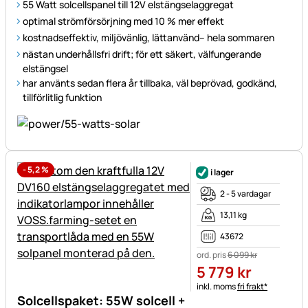
55 Watt solcellspanel till 12V elstängselaggregat
optimal strömförsörjning med 10 % mer effekt
kostnadseffektiv, miljövänlig, lättanvänd– hela sommaren
nästan underhållsfri drift; för ett säkert, välfungerande
elstängsel
har använts sedan flera år tillbaka, väl beprövad, godkänd,
tillförlitlig funktion
-
5,2
%
i lager
2 - 5 vardagar
13,11 kg
43672
ord. pris
6 099
kr
5 779
kr
Skatteinformation:
inkl. moms
fri frakt*
Solcellspaket: 55W solcell +