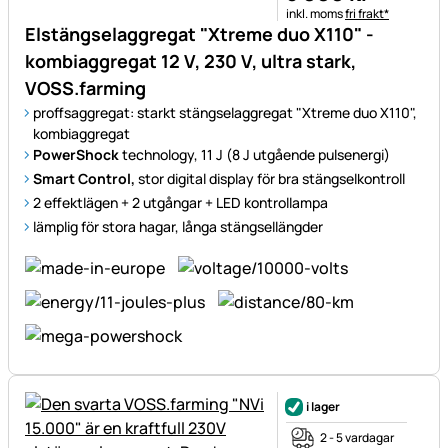
Skatteinformation:
inkl. moms
fri frakt*
Elstängselaggregat "Xtreme duo X110" -
kombiaggregat 12 V, 230 V, ultra stark,
VOSS.farming
proffsaggregat: starkt stängselaggregat "Xtreme duo X110",
kombiaggregat
PowerShock
technology, 11 J (8 J utgående pulsenergi)
Smart Control,
stor digital display för bra stängselkontroll
2 effektlägen + 2 utgångar + LED kontrollampa
lämplig för stora hagar, långa stängsellängder
i lager
2 - 5 vardagar