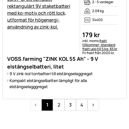
2 - 5 vardagar
2,08 kg
34400
179
kr
Skatteinformation:
inkl. moms
frakt
tillkommer; standard
frakt upp till 5 kg: 65 kr
Fri frakt från 2000 kr.
VOSS.farming "ZINK KOL 55 Ah" - 9 V
elstängselbatteri, litet
9 V zink-kol torrbatteri till elstängselaggregat
Kompakt elstängselbatteri lämpligt för alla
elstängselagggregat
1
2
3
4
Sidfot