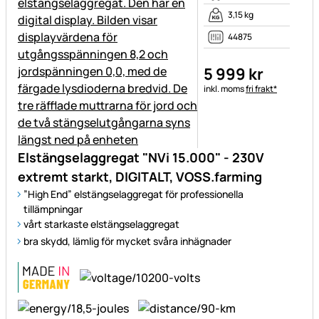
3,15 kg
44875
5 999
kr
Skatteinformation:
inkl. moms
fri frakt*
Elstängselaggregat "NVi 15.000" - 230V
extremt starkt, DIGITALT, VOSS.farming
”High End” elstängselaggregat för professionella
tillämpningar
vårt starkaste elstängselaggregat
bra skydd, lämlig för mycket svåra inhägnader