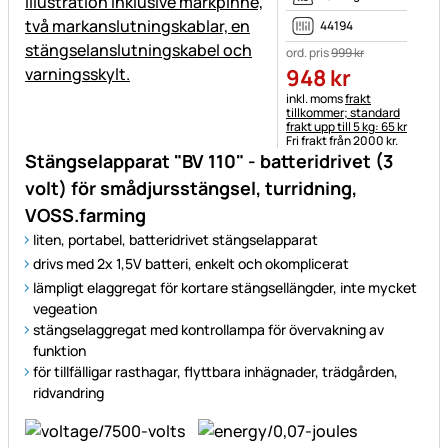
44194
ord. pris
999
kr
948
kr
Skatteinformation:
inkl. moms
frakt
tillkommer; standard
frakt upp till 5 kg: 65 kr
Fri frakt från 2000 kr.
Stängselapparat "BV 110" - batteridrivet (3
volt) för smådjursstängsel, turridning,
VOSS.farming
liten, portabel, batteridrivet stängselapparat
drivs med 2x 1,5V batteri, enkelt och okomplicerat
lämpligt elaggregat för kortare stängsellängder, inte mycket
vegeation
stängselaggregat med kontrollampa för övervakning av
funktion
för tillfälligar rasthagar, flyttbara inhägnader, trädgården,
ridvandring