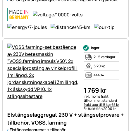
i lager
2 - 5 vardagar
5,20 kg
44404
1 769
kr
Skatteinformation:
inkl. moms
frakt
tillkommer; standard
frakt upp till 5 kg: 65 kr
Fri frakt från 2000 kr.
Elstängselaggregat 230 V + stängselprovare +
tillbehör, VOSS.farming
Elstängselaggregat + tillbehör