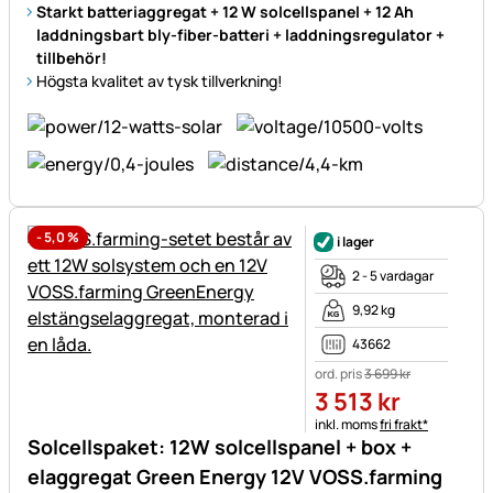
Starkt batteriaggregat + 12 W solcellspanel + 12 Ah
laddningsbart bly-fiber-batteri + laddningsregulator +
tillbehör!
Högsta kvalitet av tysk tillverkning!
-
5,0
%
i lager
2 - 5 vardagar
9,92 kg
43662
ord. pris
3 699
kr
3 513
kr
Skatteinformation:
inkl. moms
fri frakt*
Solcellspaket: 12W solcellspanel + box +
elaggregat Green Energy 12V VOSS.farming