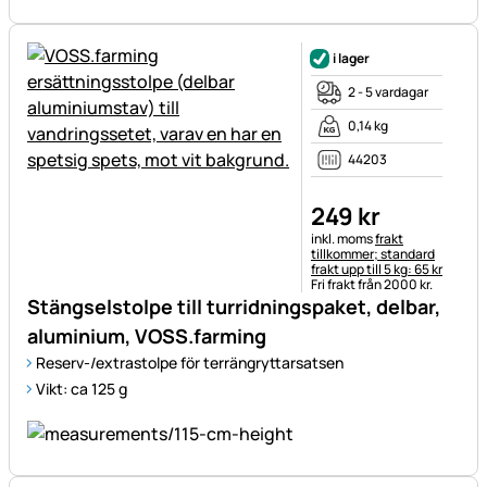
i lager
2 - 5 vardagar
0,14 kg
44203
249
kr
Skatteinformation:
inkl. moms
frakt
tillkommer; standard
frakt upp till 5 kg: 65 kr
Fri frakt från 2000 kr.
Stängselstolpe till turridningspaket, delbar,
aluminium, VOSS.farming
Reserv-/extrastolpe för terrängryttarsatsen
Vikt: ca 125 g