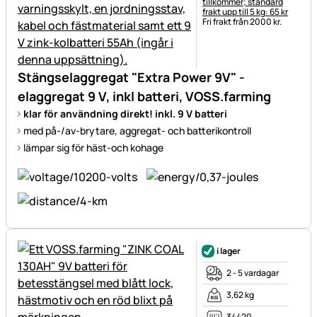
tillkommer; standard
frakt upp till 5 kg: 65 kr
Fri frakt från 2000 kr.
Stängselaggregat "Extra Power 9V" -
elaggregat 9 V, inkl batteri, VOSS.farming
klar för användning direkt! inkl. 9 V batteri
med på-/av-brytare, aggregat- och batterikontroll
lämpar sig för häst-och kohage
i lager
2 - 5 vardagar
3,62 kg
34420