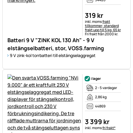
319
kr
Skatteinformation:
inkl. moms
frakt
tillkommer; standard
frakt upp till 5 kg: 65 kr
Fri frakt från 2000 kr.
Batteri 9 V "ZINK KOL 130 Ah" - 9 V
elstängselbatteri, stor, VOSS.farming
9 V zink-kol torrbatteri till elstängselaggregat
i lager
2 - 5 vardagar
2,86 kg
44869
3 399
kr
Skatteinformation:
inkl. moms
fri frakt*