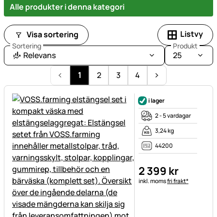
Alle produkter i denna kategori
Listvy
Visa sortering
Sortering
Produkt
Relevans
25
1
2
3
4
i lager
2 - 5 vardagar
3,24 kg
44200
2 399
kr
Skatteinformation:
inkl. moms
fri frakt*