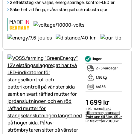
2 effektsteg kan väljas, energisparläge, kontroll-LED:er
Säkerhet vid långa, svåra stängsel och robusta djur
i lager
2 - 5 vardagar
1,96 kg
44186
1 699
kr
Skatteinformation:
inkl. moms
frakt
tillkommer; standard
frakt upp till 5 kg: 65 kr
Fri frakt från 2000 kr.