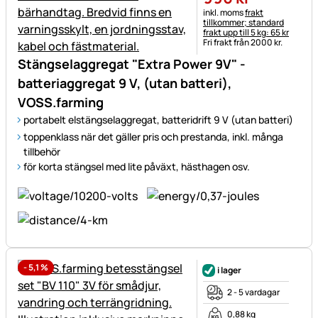
Skatteinformation:
inkl. moms
frakt
tillkommer; standard
frakt upp till 5 kg: 65 kr
Fri frakt från 2000 kr.
Stängselaggregat "Extra Power 9V" -
batteriaggregat 9 V, (utan batteri),
VOSS.farming
portabelt elstängselaggregat, batteridrift 9 V (utan batteri)
toppenklass när det gäller pris och prestanda, inkl. många
tillbehör
för korta stängsel med lite påväxt, hästhagen osv.
-
5,1
%
i lager
2 - 5 vardagar
0,88 kg