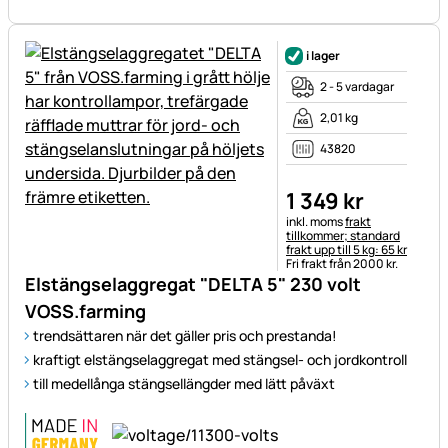
i lager
2 - 5 vardagar
2,01 kg
43820
1 349
kr
Skatteinformation:
inkl. moms
frakt
tillkommer; standard
frakt upp till 5 kg: 65 kr
Fri frakt från 2000 kr.
Elstängselaggregat "DELTA 5" 230 volt
VOSS.farming
trendsättaren när det gäller pris och prestanda!
kraftigt elstängselaggregat med stängsel- och jordkontroll
till medellånga stängsellängder med lätt påväxt