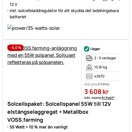
12 V
inkl. solcellsladdregulator för att skydda det laddningsbara
batteriet
-
5,0
%
i lager
2 - 5 vardagar
10,81 kg
43670
ord. pris
3 799
kr
3 608
kr
Skatteinformation:
inkl. moms
fri frakt*
Solcellspaket: Solcellspanel 55W till 12V
elstängselaggregat + Metallbox
VOSS.farming
55 Watt + 10 % mer än vanligt